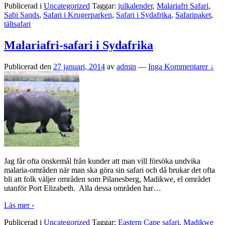
Publicerad i
Uncategorized
Taggar:
julkalender
,
Malariafri Safari
,
Sabi Sands
,
Safari i Krugerparken
,
Safari i Sydafrika
,
Safaripaket
,
tältsafari
Malariafri-safari i Sydafrika
Publicerad den
27 januari, 2014
av
admin
—
Inga Kommentarer ↓
Jag får ofta önskemål från kunder att man vill försöka undvika
malaria-områden när man ska göra sin safari och då brukar det ofta
bli att folk väljer områden som Pilanesberg, Madikwe, el området
utanför Port Elizabeth. Alla dessa områden har
…
Läs mer ›
Publicerad i
Uncategorized
Taggar:
Eastern Cape safari
,
Madikwe