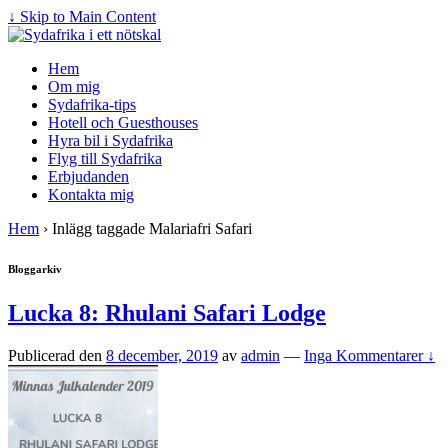
↓ Skip to Main Content
Hem
Om mig
Sydafrika-tips
Hotell och Guesthouses
Hyra bil i Sydafrika
Flyg till Sydafrika
Erbjudanden
Kontakta mig
Hem
›
Inlägg taggade Malariafri Safari
Bloggarkiv
Lucka 8: Rhulani Safari Lodge
Publicerad den
8 december, 2019
av
admin
—
Inga Kommentarer ↓