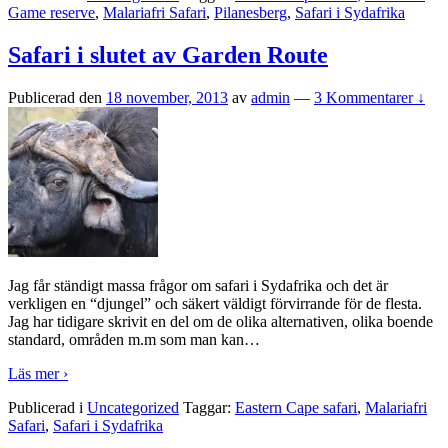
Game reserve
,
Malariafri Safari
,
Pilanesberg
,
Safari i Sydafrika
Safari i slutet av Garden Route
Publicerad den
18 november, 2013
av
admin
—
3 Kommentarer ↓
Jag får ständigt massa frågor om safari i Sydafrika och det är
verkligen en “djungel” och säkert väldigt förvirrande för de flesta.
Jag har tidigare skrivit en del om de olika alternativen, olika boende
standard, områden m.m som man kan
…
Läs mer ›
Publicerad i
Uncategorized
Taggar:
Eastern Cape safari
,
Malariafri
Safari
,
Safari i Sydafrika