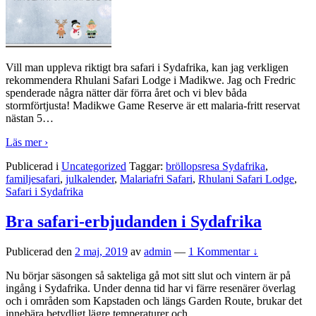
Vill man uppleva riktigt bra safari i Sydafrika, kan jag verkligen
rekommendera Rhulani Safari Lodge i Madikwe. Jag och Fredric
spenderade några nätter där förra året och vi blev båda
stormförtjusta! Madikwe Game Reserve är ett malaria-fritt reservat
nästan 5
…
Läs mer ›
Publicerad i
Uncategorized
Taggar:
bröllopsresa Sydafrika
,
familjesafari
,
julkalender
,
Malariafri Safari
,
Rhulani Safari Lodge
,
Safari i Sydafrika
Bra safari-erbjudanden i Sydafrika
Publicerad den
2 maj, 2019
av
admin
—
1 Kommentar ↓
Nu börjar säsongen så sakteliga gå mot sitt slut och vintern är på
ingång i Sydafrika. Under denna tid har vi färre resenärer överlag
och i områden som Kapstaden och längs Garden Route, brukar det
innebära betydligt lägre temperaturer och
…