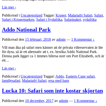
Läs mer ›
Publicerad i
Uncategorized
Taggar:
Kruger
,
Malariafri Safari
,
Safari
,
Safari i Krugerparken
,
Safari i Sydafrika
,
Safaripaket
,
sydafrika
Addo National Park
Publicerad den
15 februari, 2018
av
admin
—
1 Kommentar ↓
Vill man åka på safari men känner att de privata viltreservaten är lite
för dyra, så är ett alternativ att t. ex. besöka Addo National Park.
Denna park ligger ca 1 timmes bilresa norr om Port Elizabeth, och är
ett
…
Läs mer ›
Publicerad i
Uncategorized
Taggar:
Addo
,
Eastern Cape safari
,
familjesafari
,
Malariafri Safari
,
resa med barn
Lucka 10: Safari som inte kostar skjortan
Publicerad den
10 december, 2017
av
admin
—
1 Kommentar ↓