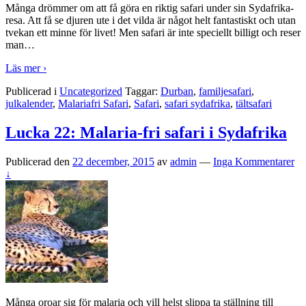
Många drömmer om att få göra en riktig safari under sin Sydafrika-
resa. Att få se djuren ute i det vilda är något helt fantastiskt och utan
tvekan ett minne för livet! Men safari är inte speciellt billigt och reser
man
…
Läs mer ›
Publicerad i
Uncategorized
Taggar:
Durban
,
familjesafari
,
julkalender
,
Malariafri Safari
,
Safari
,
safari sydafrika
,
tältsafari
Lucka 22: Malaria-fri safari i Sydafrika
Publicerad den
22 december, 2015
av
admin
—
Inga Kommentarer
↓
Många oroar sig för malaria och vill helst slippa ta ställning till