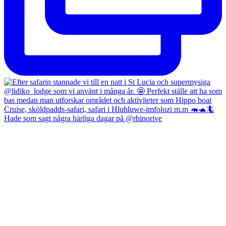
Hade som sagt några härliga dagar på @rhinorive