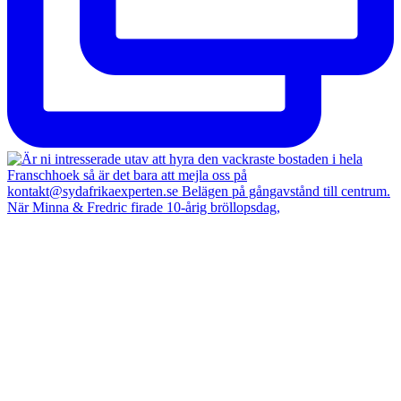
När Minna & Fredric firade 10-årig bröllopsdag,