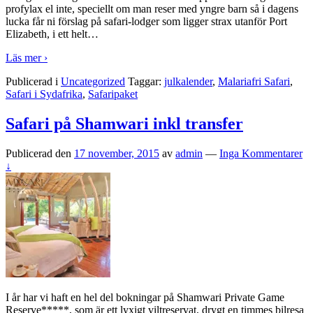
profylax el inte, speciellt om man reser med yngre barn så i dagens
lucka får ni förslag på safari-lodger som ligger strax utanför Port
Elizabeth, i ett helt
…
Läs mer ›
Publicerad i
Uncategorized
Taggar:
julkalender
,
Malariafri Safari
,
Safari i Sydafrika
,
Safaripaket
Safari på Shamwari inkl transfer
Publicerad den
17 november, 2015
av
admin
—
Inga Kommentarer
↓
I år har vi haft en hel del bokningar på Shamwari Private Game
Reserve*****, som är ett lyxigt viltreservat, drygt en timmes bilresa