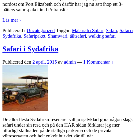
nordost om Port Elizabeth och därför har jag nu satt ihop ett 3-
nätters safari-paket inkl t/r transfer
…
Läs mer ›
Publicerad i
Uncategorized
Taggar:
Malariafri Safari
,
Safari
,
Safari i
Sydafrika
,
Safaripaket
,
Shamwari
,
tältsafari
,
walking safari
Safari i Sydafrika
Publicerad den
2 april, 2015
av
admin
—
1 Kommentar ↓
De allra flesta Sydafrika-resenärer vill ju självklart göra någon slags
safari under sin resa och på den HÄR sidan förklarar jag mer
utförligt skillnaden på de statliga parkerna och de privata
viltreservaten och helt enkelt hur det går till när
…