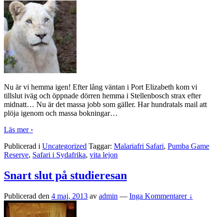
Nu är vi hemma igen! Efter lång väntan i Port Elizabeth kom vi
tillslut iväg och öppnade dörren hemma i Stellenbosch strax efter
midnatt… Nu är det massa jobb som gäller. Har hundratals mail att
plöja igenom och massa bokningar
…
Läs mer ›
Publicerad i
Uncategorized
Taggar:
Malariafri Safari
,
Pumba Game
Reserve
,
Safari i Sydafrika
,
vita lejon
Snart slut på studieresan
Publicerad den
4 maj, 2013
av
admin
—
Inga Kommentarer ↓