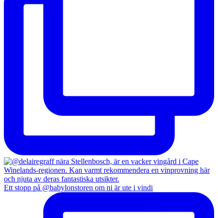
Ett stopp på @babylonstoren om ni är ute i vindi