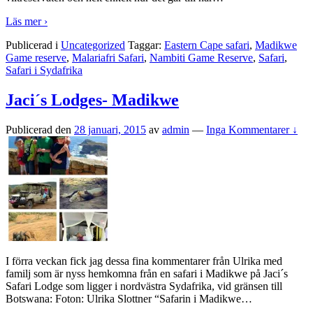
Läs mer ›
Publicerad i
Uncategorized
Taggar:
Eastern Cape safari
,
Madikwe
Game reserve
,
Malariafri Safari
,
Nambiti Game Reserve
,
Safari
,
Safari i Sydafrika
Jaci´s Lodges- Madikwe
Publicerad den
28 januari, 2015
av
admin
—
Inga Kommentarer ↓
I förra veckan fick jag dessa fina kommentarer från Ulrika med
familj som är nyss hemkomna från en safari i Madikwe på Jaci´s
Safari Lodge som ligger i nordvästra Sydafrika, vid gränsen till
Botswana: Foton: Ulrika Slottner “Safarin i Madikwe
…