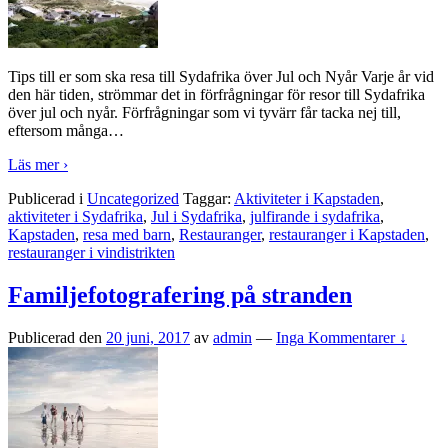
Tips till er som ska resa till Sydafrika över Jul och Nyår Varje år vid
den här tiden, strömmar det in förfrågningar för resor till Sydafrika
över jul och nyår. Förfrågningar som vi tyvärr får tacka nej till,
eftersom många
…
Läs mer ›
Publicerad i
Uncategorized
Taggar:
Aktiviteter i Kapstaden
,
aktiviteter i Sydafrika
,
Jul i Sydafrika
,
julfirande i sydafrika
,
Kapstaden
,
resa med barn
,
Restauranger
,
restauranger i Kapstaden
,
restauranger i vindistrikten
Familjefotografering på stranden
Publicerad den
20 juni, 2017
av
admin
—
Inga Kommentarer ↓