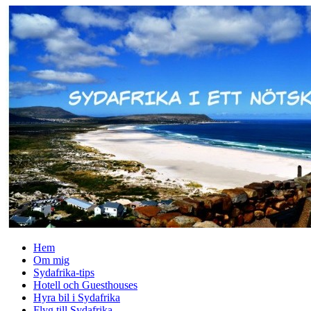
↓
Skip
to
Main
Content
Hem
Om mig
Sydafrika-tips
Hotell och Guesthouses
Hyra bil i Sydafrika
Flyg till Sydafrika