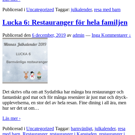
Publicerad i
Uncategorized
Taggar:
julkalender
,
resa med barn
Lucka 6: Restauranger för hela familjen
Publicerad den
6 december, 2019
av
admin
—
Inga Kommentarer ↓
Det skrivs ofta om att Sydafrika har många bra restauranger och
fantastiskt god mat och för många resenärer är just mat och dryck-
upplevelserna, en stor del av hela resan. Fine dining i all ära, men
hur ser det ut om
…
Läs mer ›
Publicerad i
Uncategorized
Taggar:
barnvänligt
,
julkalender
,
resa
med barn
,
Restauranger
,
restauranger i Kapstaden
,
restauranger i