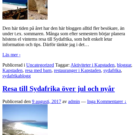
Den här tiden på året har den här bloggen alltid fler besökare, än
under t.ex. sommaren. Många som efter semestern börjar planera
höstens el vinterns resa till Sydafrika, som helt enkelt letar
information och tips. Därför tänkte jag i det
…
Läs mer ›
Publicerad i
Uncategorized
Taggar:
Aktiviteter i Kapstaden
,
bloggar
,
Kapstaden
,
resa med barn
,
restauranger i Kapstaden
,
sydafrika
,
sydafrikablogg
Resa till Sydafrika över jul och nyår
Publicerad den
9 augusti, 2017
av
admin
—
Inga Kommentarer ↓