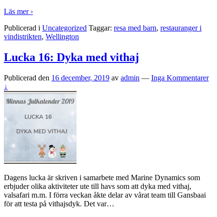
Läs mer ›
Publicerad i
Uncategorized
Taggar:
resa med barn
,
restauranger i
vindistrikten
,
Wellington
Lucka 16: Dyka med vithaj
Publicerad den
16 december, 2019
av
admin
—
Inga Kommentarer
↓
Dagens lucka är skriven i samarbete med Marine Dynamics som
erbjuder olika aktiviteter ute till havs som att dyka med vithaj,
valsafari m.m. I förra veckan åkte delar av vårat team till Gansbaai
för att testa på vithajsdyk. Det var
…