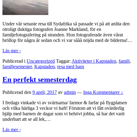
Under vår senaste resa till Sydafrika så passade vi på att anlita den
otroligt duktiga fotografen Joanne Markland, för en
familjefotografering på stranden. Hon fotograferade även vårat
bröllop för några år sedan och vi var sååå nöjda med de bilderna!
…
Läs mer ›
Publicerad i
Uncategorized
Taggar:
Aktiviteter i Kapstaden
,
familj
,
familjesemester
,
Kapstaden
,
resa med barn
En perfekt semesterdag
Publicerad den
9 april, 2017
av
admin
—
Inga Kommentarer ↓
I fredags vinkade vi av svärisarna/ farmor & farfar på flygplatsen
och vilka härliga 3 veckor vi haft! Förutom att vi fått ovärderlig
hjälp med barnen de dagar som vi behövt jobba, så har det varit
underbart att se all lek,
…
Läs mer ›