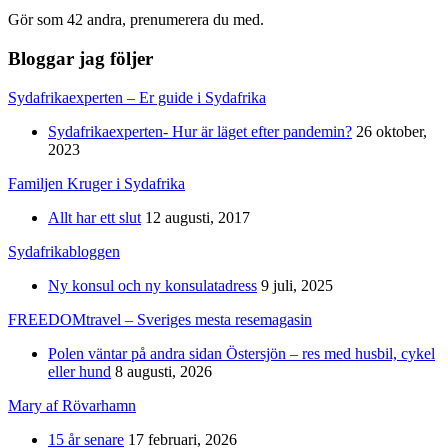
Gör som 42 andra, prenumerera du med.
Bloggar jag följer
Sydafrikaexperten – Er guide i Sydafrika
Sydafrikaexperten- Hur är läget efter pandemin?
26 oktober,
2023
Familjen Kruger i Sydafrika
Allt har ett slut
12 augusti, 2017
Sydafrikabloggen
Ny konsul och ny konsulatadress
9 juli, 2025
FREEDOMtravel – Sveriges mesta resemagasin
Polen väntar på andra sidan Östersjön – res med husbil, cykel
eller hund
8 augusti, 2026
Mary af Rövarhamn
15 år senare
17 februari, 2026