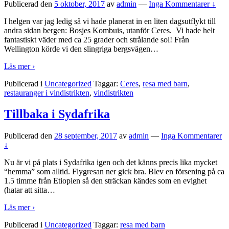
Publicerad den
5 oktober, 2017
av
admin
—
Inga Kommentarer ↓
I helgen var jag ledig så vi hade planerat in en liten dagsutflykt till
andra sidan bergen: Bosjes Kombuis, utanför Ceres. Vi hade helt
fantastiskt väder med ca 25 grader och strålande sol! Från
Wellington körde vi den slingriga bergsvägen
…
Läs mer ›
Publicerad i
Uncategorized
Taggar:
Ceres
,
resa med barn
,
restauranger i vindistrikten
,
vindistrikten
Tillbaka i Sydafrika
Publicerad den
28 september, 2017
av
admin
—
Inga Kommentarer
↓
Nu är vi på plats i Sydafrika igen och det känns precis lika mycket
“hemma” som alltid. Flygresan ner gick bra. Blev en försening på ca
1.5 timme från Etiopien så den sträckan kändes som en evighet
(hatar att sitta
…
Läs mer ›
Publicerad i
Uncategorized
Taggar:
resa med barn