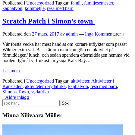
Publicerad i
Uncategorized
Taggar:
familj
,
familjesemester
,
kaphalvön
,
kommetjie
,
resa med barn
Scratch Patch i Simon’s town
Publicerad den
27 mars, 2017
av
admin
—
Inga Kommentarer ↓
Vår första vecka har mest handlat om kortare utflykter som passat
Wilmer extra väl. Bästa är om man kan göra en aktivitet på
förmiddagen/ lunch, och sedan spendera eftermiddagen hemma vid
poolen. Igår åt vi frukost i mysiga Kalk Bay
…
Läs mer ›
Publicerad i
Uncategorized
Taggar:
aktiviteter
,
Aktiviteter i
Kapstaden
,
aktiviteter i Sydafrika
,
kaphalvön
,
resa med barn
,
Simons Town
,
sydafrika
‹ Äldre inlägg
Search
for:
Minna Nilivaara Möller