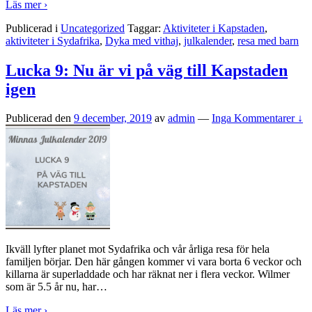
Läs mer ›
Publicerad i
Uncategorized
Taggar:
Aktiviteter i Kapstaden
,
aktiviteter i Sydafrika
,
Dyka med vithaj
,
julkalender
,
resa med barn
Lucka 9: Nu är vi på väg till Kapstaden
igen
Publicerad den
9 december, 2019
av
admin
—
Inga Kommentarer ↓
Ikväll lyfter planet mot Sydafrika och vår årliga resa för hela
familjen börjar. Den här gången kommer vi vara borta 6 veckor och
killarna är superladdade och har räknat ner i flera veckor. Wilmer
som är 5.5 år nu, har
…
Läs mer ›