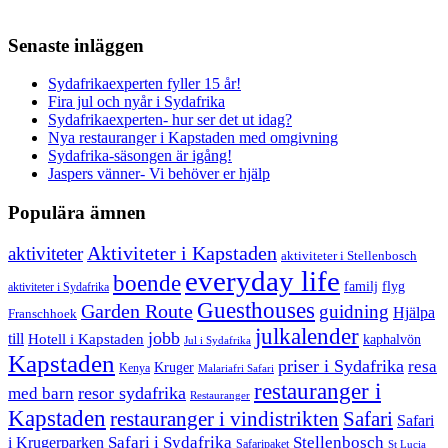
Senaste inläggen
Sydafrikaexperten fyller 15 år!
Fira jul och nyår i Sydafrika
Sydafrikaexperten- hur ser det ut idag?
Nya restauranger i Kapstaden med omgivning
Sydafrika-säsongen är igång!
Jaspers vänner- Vi behöver er hjälp
Populära ämnen
aktiviteter
Aktiviteter i Kapstaden
aktiviteter i Stellenbosch
everyday life
boende
familj
flyg
aktiviteter i Sydafrika
Guesthouses
Garden Route
guidning
Hjälpa
Franschhoek
julkalender
jobb
till
Hotell i Kapstaden
kaphalvön
Jul i Sydafrika
Kapstaden
priser i Sydafrika
resa
Kruger
Kenya
Malariafri Safari
restauranger i
resor sydafrika
med barn
Restauranger
Kapstaden
restauranger i vindistrikten
Safari
Safari
Safari i Sydafrika
Stellenbosch
i Krugerparken
Safaripaket
St Lucia