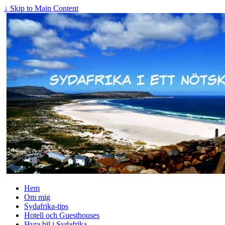
↓ Skip to Main Content
Hem
Om mig
Sydafrika-tips
Hotell och Guesthouses
Hyra bil i Sydafrika