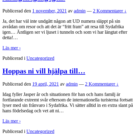
Publicerad den
1 november, 2021
av
admin
—
2 Kommentarer ↓
Ja, det har väl inte undgått någon att UD numera släppt på sin
avrådan om resor och att det är “fritt fram” att resa till Sydafrika
igen… Äntligen ser vi ljuset i tunneln och som vi har längtat efter
detta!
…
Läs mer ›
Publicerad i
Uncategorized
Hoppas ni vill hjälpa till…
Publicerad den
19 april, 2021
av
admin
—
2 Kommentarer ↓
Idag fyller Jasper år och situationen för han och hans familj är
fortfarande extremt svår eftersom de internationella turisterna fortsatt
lyser med sin frånvaro i Sydafrika. Vi sätter alltid in en extra slant på
hans födelsedag och vet att ni
…
Läs mer ›
Publicerad i
Uncategorized