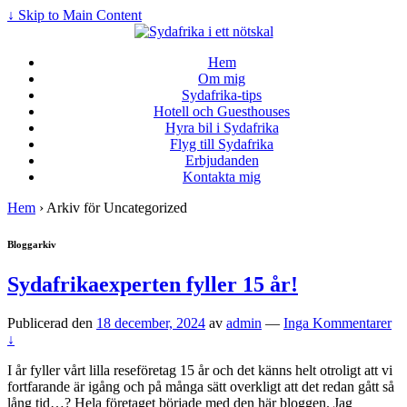
↓ Skip to Main Content
Hem
Om mig
Sydafrika-tips
Hotell och Guesthouses
Hyra bil i Sydafrika
Flyg till Sydafrika
Erbjudanden
Kontakta mig
Hem
›
Arkiv för Uncategorized
Bloggarkiv
Sydafrikaexperten fyller 15 år!
Publicerad den
18 december, 2024
av
admin
—
Inga Kommentarer
↓
I år fyller vårt lilla reseföretag 15 år och det känns helt otroligt att vi
fortfarande är igång och på många sätt overkligt att det redan gått så
lång tid…? Hela företaget började med den här bloggen. Jag