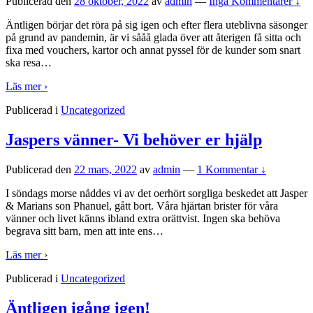
Publicerad den
28 oktober, 2022
av
admin
—
Inga Kommentarer ↓
Äntligen börjar det röra på sig igen och efter flera uteblivna säsonger
på grund av pandemin, är vi sååå glada över att återigen få sitta och
fixa med vouchers, kartor och annat pyssel för de kunder som snart
ska resa
…
Läs mer ›
Publicerad i
Uncategorized
Jaspers vänner- Vi behöver er hjälp
Publicerad den
22 mars, 2022
av
admin
—
1 Kommentar ↓
I söndags morse nåddes vi av det oerhört sorgliga beskedet att Jasper
& Marians son Phanuel, gått bort. Våra hjärtan brister för våra
vänner och livet känns ibland extra orättvist. Ingen ska behöva
begrava sitt barn, men att inte ens
…
Läs mer ›
Publicerad i
Uncategorized
Äntligen igång igen!