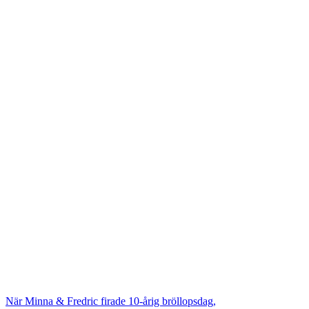
När Minna & Fredric firade 10-årig bröllopsdag,