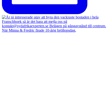
När Minna & Fredric firade 10-årig bröllopsdag,