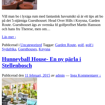
Vill man bo i lyxiga rum med fantastisk havsutsikt så är ett tips att bo
på det 5-stjärniga Guesthouset: Head Over Hills i Knysna, Garden
Route. Guesthouset ägs av svenska fd golfproffset Martin Hansson
och hans fru Therese, men om
…
Läs mer ›
Publicerad i
Uncategorized
Taggar:
Garden Route
,
golf
,
golf i
Sydafrika
,
Guesthouses
,
Knysna
Hunneyball House- En ny pärla i
Stellenbosch
Publicerad den
11 februari, 2015
av
admin
—
Inga Kommentarer ↓