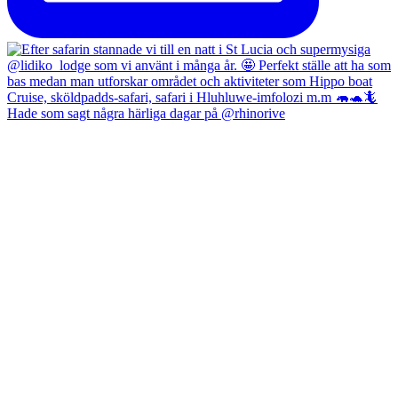
Hade som sagt några härliga dagar på @rhinorive