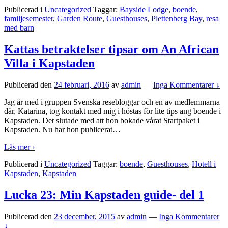
Publicerad i
Uncategorized
Taggar:
Bayside Lodge
,
boende
,
familjesemester
,
Garden Route
,
Guesthouses
,
Plettenberg Bay
,
resa
med barn
Kattas betraktelser tipsar om An African
Villa i Kapstaden
Publicerad den
24 februari, 2016
av
admin
—
Inga Kommentarer ↓
Jag är med i gruppen Svenska resebloggar och en av medlemmarna
där, Katarina, tog kontakt med mig i höstas för lite tips ang boende i
Kapstaden. Det slutade med att hon bokade vårat Startpaket i
Kapstaden. Nu har hon publicerat
…
Läs mer ›
Publicerad i
Uncategorized
Taggar:
boende
,
Guesthouses
,
Hotell i
Kapstaden
,
Kapstaden
Lucka 23: Min Kapstaden guide- del 1
Publicerad den
23 december, 2015
av
admin
—
Inga Kommentarer
↓