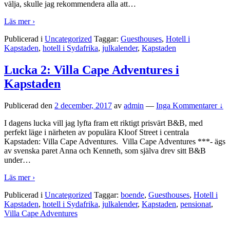
välja, skulle jag rekommendera alla att
…
Läs mer ›
Publicerad i
Uncategorized
Taggar:
Guesthouses
,
Hotell i
Kapstaden
,
hotell i Sydafrika
,
julkalender
,
Kapstaden
Lucka 2: Villa Cape Adventures i
Kapstaden
Publicerad den
2 december, 2017
av
admin
—
Inga Kommentarer ↓
I dagens lucka vill jag lyfta fram ett riktigt prisvärt B&B, med
perfekt läge i närheten av populära Kloof Street i centrala
Kapstaden: Villa Cape Adventures. Villa Cape Adventures ***- ägs
av svenska paret Anna och Kenneth, som själva drev sitt B&B
under
…
Läs mer ›
Publicerad i
Uncategorized
Taggar:
boende
,
Guesthouses
,
Hotell i
Kapstaden
,
hotell i Sydafrika
,
julkalender
,
Kapstaden
,
pensionat
,
Villa Cape Adventures