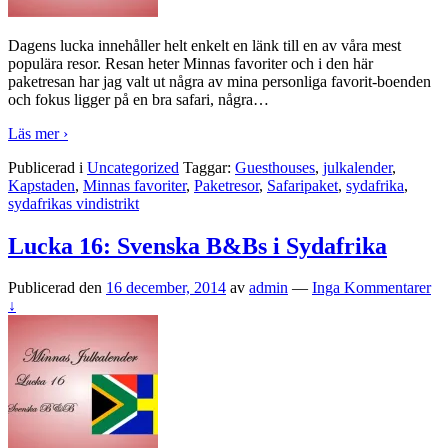
Dagens lucka innehåller helt enkelt en länk till en av våra mest
populära resor. Resan heter Minnas favoriter och i den här
paketresan har jag valt ut några av mina personliga favorit-boenden
och fokus ligger på en bra safari, några
…
Läs mer ›
Publicerad i
Uncategorized
Taggar:
Guesthouses
,
julkalender
,
Kapstaden
,
Minnas favoriter
,
Paketresor
,
Safaripaket
,
sydafrika
,
sydafrikas vindistrikt
Lucka 16: Svenska B&Bs i Sydafrika
Publicerad den
16 december, 2014
av
admin
—
Inga Kommentarer
↓