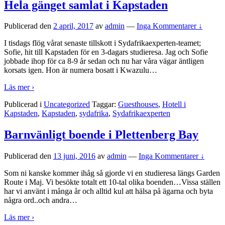
Hela gänget samlat i Kapstaden
Publicerad den
2 april, 2017
av
admin
—
Inga Kommentarer ↓
I tisdags flög vårat senaste tillskott i Sydafrikaexperten-teamet;
Sofie, hit till Kapstaden för en 3-dagars studieresa. Jag och Sofie
jobbade ihop för ca 8-9 år sedan och nu har våra vägar äntligen
korsats igen. Hon är numera bosatt i Kwazulu
…
Läs mer ›
Publicerad i
Uncategorized
Taggar:
Guesthouses
,
Hotell i
Kapstaden
,
Kapstaden
,
sydafrika
,
Sydafrikaexperten
Barnvänligt boende i Plettenberg Bay
Publicerad den
13 juni, 2016
av
admin
—
Inga Kommentarer ↓
Som ni kanske kommer ihåg så gjorde vi en studieresa längs Garden
Route i Maj. Vi besökte totalt ett 10-tal olika boenden…Vissa ställen
har vi använt i många år och alltid kul att hälsa på ägarna och byta
några ord..och andra
…
Läs mer ›