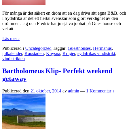
För många är det säkert en dröm att en dag driva sitt egna B&B, och
i Sydafrika är det ett flertal svenskar som gjort verklighet av den
drömmen. Jag och Fredric har ju själva jobbat på Guesthouse och
vet att
…
Läs mer ›
Publicerad i
Uncategorized
Taggar:
Guesthouses
,
Hermanus
,
julkalender
,
Kapstaden
,
Knysna
,
Kruger
,
sydafrikas vindistrikt
,
vindistrikten
Bartholomeus Klip- Perfekt weekend
getaway
Publicerad den
21 oktober, 2014
av
admin
—
1 Kommentar ↓