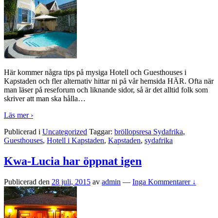
Här kommer några tips på mysiga Hotell och Guesthouses i
Kapstaden och fler alternativ hittar ni på vår hemsida HÄR. Ofta när
man läser på reseforum och liknande sidor, så är det alltid folk som
skriver att man ska hålla
…
Läs mer ›
Publicerad i
Uncategorized
Taggar:
bröllopsresa Sydafrika
,
Guesthouses
,
Hotell i Kapstaden
,
Kapstaden
,
sydafrika
Kwa-Lucia har öppnat igen
Publicerad den
28 juli, 2015
av
admin
—
Inga Kommentarer ↓