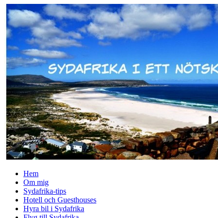
↓
Skip
to
Main
Content
Hem
Om mig
Sydafrika-tips
Hotell och Guesthouses
Hyra bil i Sydafrika
Flyg till Sydafrika