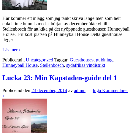
Här kommer ett inlägg som jag tänkt skriva länge men som helt
enkelt inte hunnits med. I början av december åkte vi till
Stellenbosch för att kika på det nyöppnade guesthouset: Hunneyball
House. Frukost-platsen på Hunneyball House Detta guesthouse
ligger
…
Läs mer ›
Publicerad i
Uncategorized
Taggar:
Guesthouses
,
guidning
,
Hunneyball House
,
Stellenbosch
,
sydafrikas vindistrikt
Lucka 23: Min Kapstaden-guide del 1
Publicerad den
23 december, 2014
av
admin
—
Inga Kommentarer
↓