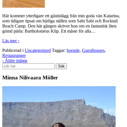
Här kommer ytterligare ett gästinlägg från min goda vän Katarina,
som tidigare tipsat om härliga ställen som Sabi Sabi och Rocktail
Beach Camp. Den här gången skriver hon om en fantastisk liten
gömd pärla: Bartholomeus Klip. Ett måste för alla
…
Läs mer ›
Publicerad i
Uncategorized
Taggar:
boende
,
Guesthouses
,
Restauranger
‹ Äldre inlägg
Search
for:
Minna Nilivaara Möller