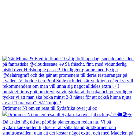
Drömmer Ni om en resa till Sydafrika över jul oc