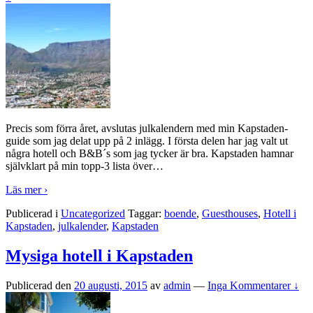
Precis som förra året, avslutas julkalendern med min Kapstaden-
guide som jag delat upp på 2 inlägg. I första delen har jag valt ut
några hotell och B&B´s som jag tycker är bra. Kapstaden hamnar
självklart på min topp-3 lista över
…
Läs mer ›
Publicerad i
Uncategorized
Taggar:
boende
,
Guesthouses
,
Hotell i
Kapstaden
,
julkalender
,
Kapstaden
Mysiga hotell i Kapstaden
Publicerad den
20 augusti, 2015
av
admin
—
Inga Kommentarer ↓