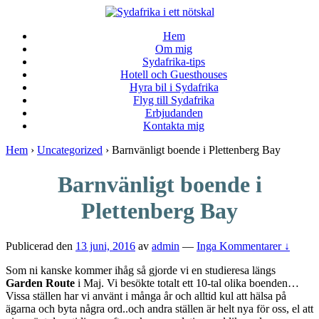
↓
Skip
Hem
to
Om mig
Main
Sydafrika-tips
Content
Hotell och Guesthouses
Hyra bil i Sydafrika
Flyg till Sydafrika
Erbjudanden
Kontakta mig
Hem
›
Uncategorized
›
Barnvänligt boende i Plettenberg Bay
Barnvänligt boende i
Plettenberg Bay
Publicerad den
13 juni, 2016
av
admin
—
Inga Kommentarer ↓
Som ni kanske kommer ihåg så gjorde vi en studieresa längs
Garden Route
i Maj. Vi besökte totalt ett 10-tal olika boenden…
Vissa ställen har vi använt i många år och alltid kul att hälsa på
ägarna och byta några ord..och andra ställen är helt nya för oss, el att