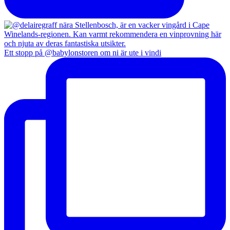
Ett stopp på @babylonstoren om ni är ute i vindi