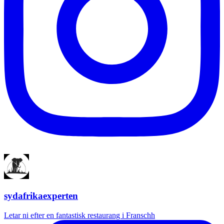
sydafrikaexperten
Letar ni efter en fantastisk restaurang i Franschh