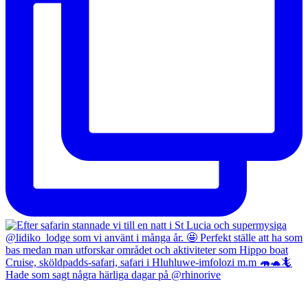
Hade som sagt några härliga dagar på @rhinorive