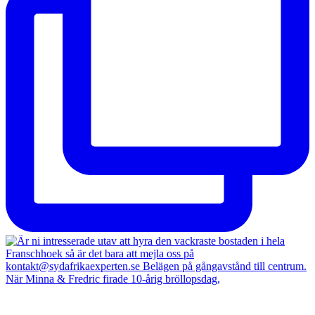
När Minna & Fredric firade 10-årig bröllopsdag,