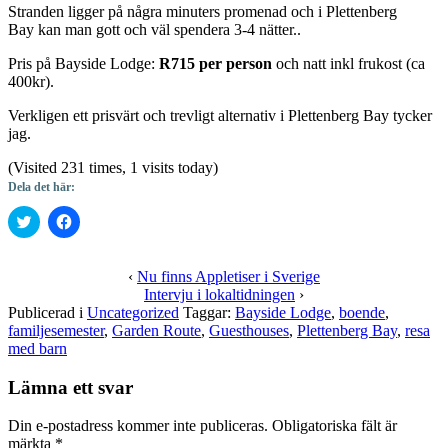
Stranden ligger på några minuters promenad och i Plettenberg
Bay kan man gott och väl spendera 3-4 nätter..
Pris på Bayside Lodge:
R715 per person
och natt inkl frukost (ca
400kr).
Verkligen ett prisvärt och trevligt alternativ i Plettenberg Bay tycker
jag.
(Visited 231 times, 1 visits today)
Dela det här:
Klicka
Klicka
för
för
att
att
dela
dela
på
på
‹
Nu finns Appletiser i Sverige
Twitter
Facebook
Intervju i lokaltidningen
›
(Öppnas
(Öppnas
i
i
Publicerad i
Uncategorized
Taggar:
Bayside Lodge
,
boende
,
ett
ett
familjesemester
,
Garden Route
,
Guesthouses
,
Plettenberg Bay
,
resa
nytt
nytt
med barn
fönster)
fönster)
Lämna ett svar
Din e-postadress kommer inte publiceras.
Obligatoriska fält är
märkta
*