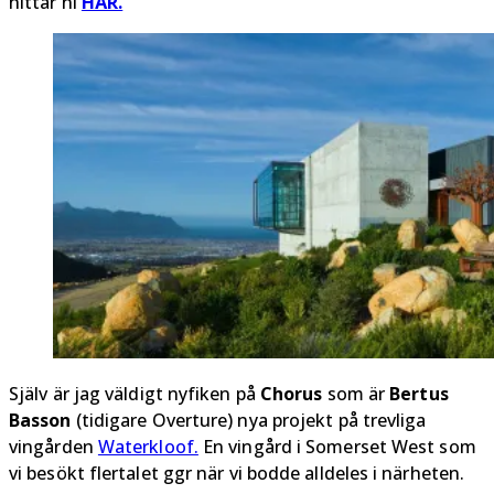
hittar ni
HÄR.
Själv är jag väldigt nyfiken på
Chorus
som är
Bertus
Basson
(tidigare Overture) nya projekt på trevliga
vingården
Waterkloof.
En vingård i Somerset West som
vi besökt flertalet ggr när vi bodde alldeles i närheten.