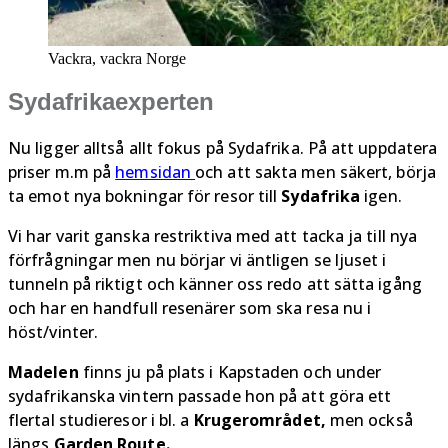
Vackra, vackra Norge
Sydafrikaexperten
Nu ligger alltså allt fokus på Sydafrika. På att uppdatera
priser m.m på
hemsidan
och att sakta men säkert, börja
ta emot nya bokningar för resor till
Sydafrika
igen.
Vi har varit ganska restriktiva med att tacka ja till nya
förfrågningar men nu börjar vi äntligen se ljuset i
tunneln på riktigt och känner oss redo att sätta igång
och har en handfull resenärer som ska resa nu i
höst/vinter.
Madelen
finns ju på plats i Kapstaden och under
sydafrikanska vintern passade hon på att göra ett
flertal studieresor i bl. a
Krugerområdet,
men också
längs
Garden Route.