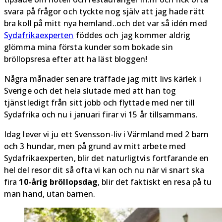
svara på frågor och tyckte nog själv att jag hade rätt
bra koll på mitt nya hemland..och det var så idén med
Sydafrikaexperten
föddes och jag kommer aldrig
glömma mina första kunder som bokade sin
bröllopsresa efter att ha läst bloggen!
Några månader senare träffade jag mitt livs kärlek i
Sverige och det hela slutade med att han tog
tjänstledigt från sitt jobb och flyttade med ner till
Sydafrika och nu i januari firar vi 15 år tillsammans.
Idag lever vi ju ett Svensson-liv i Värmland med 2 barn
och 3 hundar, men på grund av mitt arbete med
Sydafrikaexperten, blir det naturligtvis fortfarande en
hel del resor dit så ofta vi kan och nu när vi snart ska
fira
10-årig bröllopsdag
, blir det faktiskt en resa på tu
man hand, utan barnen.