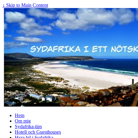
↓ Skip to Main Content
Hem
Om mig
Sydafrika-tips
Hotell och Guesthouses
Hyra bil i Sydafrika