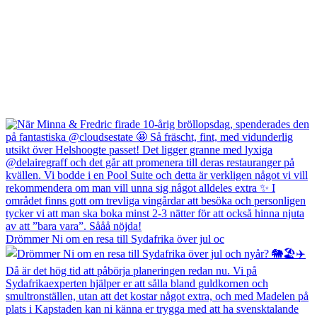
Drömmer Ni om en resa till Sydafrika över jul oc