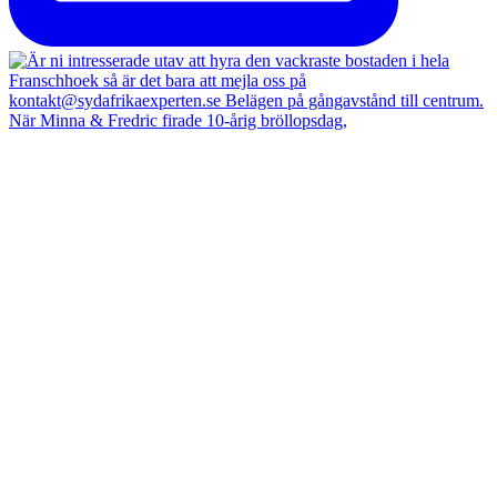
När Minna & Fredric firade 10-årig bröllopsdag,