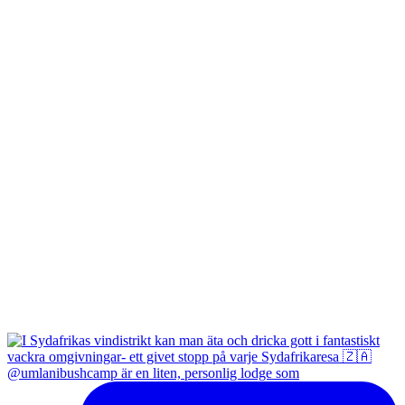
@umlanibushcamp är en liten, personlig lodge som