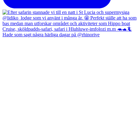
Hade som sagt några härliga dagar på @rhinorive