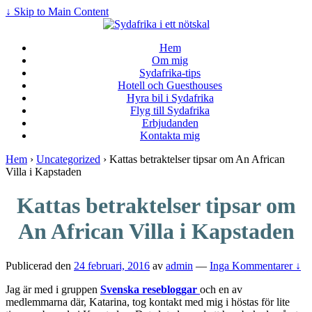
↓ Skip to Main Content
Hem
Om mig
Sydafrika-tips
Hotell och Guesthouses
Hyra bil i Sydafrika
Flyg till Sydafrika
Erbjudanden
Kontakta mig
Hem
›
Uncategorized
›
Kattas betraktelser tipsar om An African
Villa i Kapstaden
Kattas betraktelser tipsar om
An African Villa i Kapstaden
Publicerad den
24 februari, 2016
av
admin
—
Inga Kommentarer ↓
Jag är med i gruppen
Svenska resebloggar
och en av
medlemmarna där, Katarina, tog kontakt med mig i höstas för lite