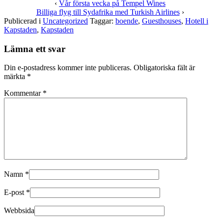
på
på
‹
Vår första vecka på Tempel Wines
Twitter
Facebook
Billiga flyg till Sydafrika med Turkish Airlines
›
(Öppnas
(Öppnas
i
i
Publicerad i
Uncategorized
Taggar:
boende
,
Guesthouses
,
Hotell i
ett
ett
Kapstaden
,
Kapstaden
nytt
nytt
fönster)
fönster)
Lämna ett svar
Din e-postadress kommer inte publiceras.
Obligatoriska fält är
märkta
*
Kommentar
*
Namn
*
E-post
*
Webbsida