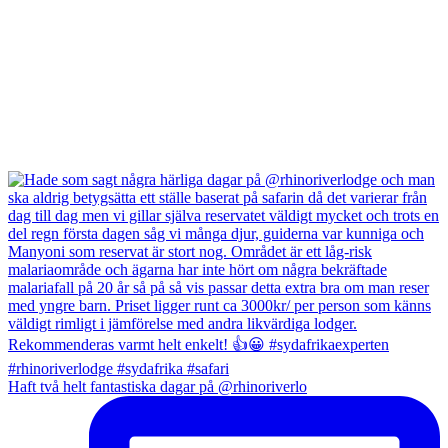
Haft två helt fantastiska dagar på @rhinoriverlo