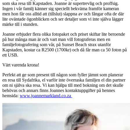
som ska resa till Kapstaden. Joanne är supertrevlig och proffsig.
Ingen i vår familj känner sig speciellt bekväma framför kameran
men hon får oss alltid att (tillslut) slappna av och fångar ofta de där
lite oväntade ögonblicken och ser detaljer som vi inte själva lägger
märke till i stunden.
Joanne erbjuder flera olika fotopaket och priset skiftar lite beroende
på hur många man är och vart man vill fotograferas men en
familjefotografering som vår, på Sunset Beach strax utanför
Kapstaden, kostar ca R2500 (1700kr) och då får man ca 50 foton på
ett USB.
Värt varenda krona!
Perfekt att ge som present till någon som fyller jämnt som planerar
en resa till Sydafrika, el varför inte överraska familjen el din partner
om ni själva ska resa. Vi kan hjälpa till med bokning om det skulle
behövas och annars finns Joannes kontaktuppgifter på hennes
hemsida:
www.joannemarkland.co.za