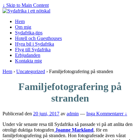
↓ Skip to Main Content
Hem
Om mig
Sydafrika-tips
Hotell och Guesthouses
Hyra bil i Sydafrika
Flyg till Sydafrika
Erbjudanden
Kontakta mig
Hem
›
Uncategorized
›
Familjefotografering på stranden
Familjefotografering på
stranden
Publicerad den
20 juni, 2017
av
admin
—
Inga Kommentarer ↓
Under vår senaste resa till Sydafrika så passade vi på att anlita den
otroligt duktiga fotografen
Joanne Markland
, för en
familjefotografering på stranden. Hon fotograferade även vårat