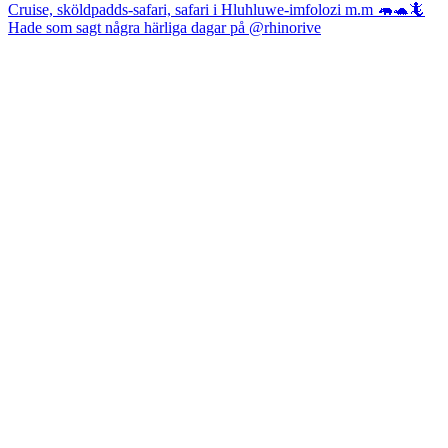
Hade som sagt några härliga dagar på @rhinorive