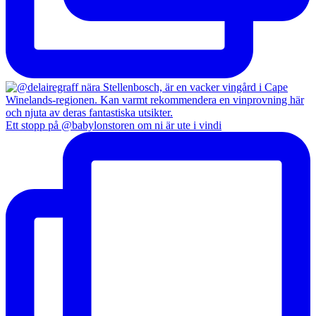
Ett stopp på @babylonstoren om ni är ute i vindi