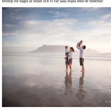
bröllop för några år sedan och vi var sååå nöjda med de bilderna!