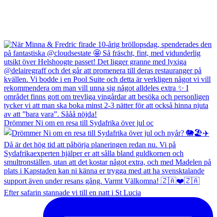
Drömmer Ni om en resa till Sydafrika över jul oc
Efter safarin stannade vi till en natt i St Lucia