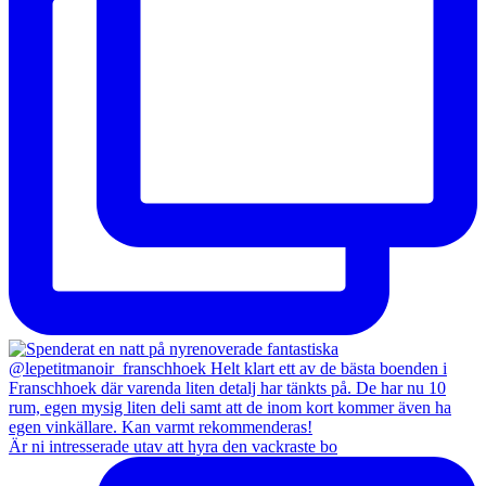
Är ni intresserade utav att hyra den vackraste bo