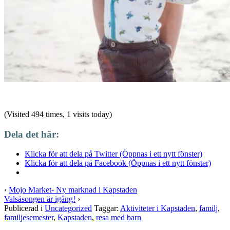
(Visited 494 times, 1 visits today)
Dela det här:
Klicka för att dela på Twitter (Öppnas i ett nytt fönster)
Klicka för att dela på Facebook (Öppnas i ett nytt fönster)
‹
Mojo Market- Ny marknad i Kapstaden
Valsäsongen är igång!
›
Publicerad i
Uncategorized
Taggar:
Aktiviteter i Kapstaden
,
familj
,
familjesemester
,
Kapstaden
,
resa med barn