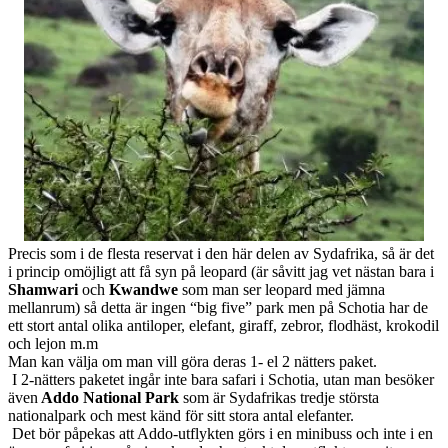
Precis som i de flesta reservat i den här delen av Sydafrika, så är det
i princip omöjligt att få syn på leopard (är såvitt jag vet nästan bara i
Shamwari
och
Kwandwe
som man ser leopard med jämna
mellanrum) så detta är ingen “big five” park men på Schotia har de
ett stort antal olika antiloper, elefant, giraff, zebror, flodhäst, krokodil
och lejon m.m
Man kan välja om man vill göra deras 1- el 2 nätters paket.
I 2-nätters paketet ingår inte bara safari i Schotia, utan man besöker
även
Addo National Park
som är Sydafrikas tredje största
nationalpark och mest känd för sitt stora antal elefanter.
Det bör påpekas att Addo-utflykten görs i en minibuss och inte i en