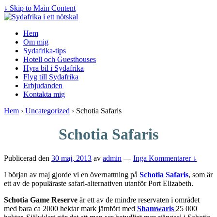
↓ Skip to Main Content
Hem
Om mig
Sydafrika-tips
Hotell och Guesthouses
Hyra bil i Sydafrika
Flyg till Sydafrika
Erbjudanden
Kontakta mig
Hem
›
Uncategorized
›
Schotia Safaris
Schotia Safaris
Publicerad den
30 maj, 2013
av
admin
—
Inga Kommentarer ↓
I början av maj gjorde vi en övernattning på
Schotia Safaris
, som är
ett av de populäraste safari-alternativen utanför Port Elizabeth.
Schotia Game Reserve
är ett av de mindre reservaten i området
med bara ca 2000 hektar mark jämfört med
Shamwaris
25 000