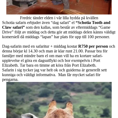
Fredric tänder elden i vår lilla hydda på kvällen
Schotia safaris erbjuder även “dag safari” el
“Schotia Tooth and
Claw safari”
som den kallas, som består av eftermiddags “Game
Drive” följt av middag och detta gör att middags delen känns väldigt
komersiell då middags “lapan” har plats för upp till 100 personer.
Dag-safarin med en safaritur + middag kostar
R750 per person
och
denna börjar kl 14.30 och man är klar runt 21.00. Passar bra för
familjer med mindre barn el om man vill ha en kortare safari-
upplevelse el göra en dagsutflykt och bor exempelvis i Port
Elizabeth. Tar bara en timme att köra från Port Elizabeth.
Safarin i sig tycker jag var helt ok och guiderna är generellt sett
kunniga och väldigt informativa. Man får mycket safari för
pengarna.