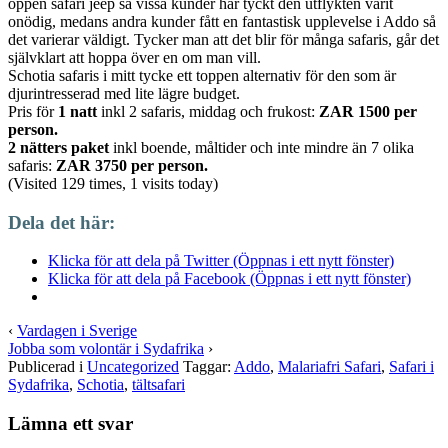
öppen safari jeep så vissa kunder har tyckt den utflykten varit
onödig, medans andra kunder fått en fantastisk upplevelse i Addo så
det varierar väldigt. Tycker man att det blir för många safaris, går det
självklart att hoppa över en om man vill.
Schotia safaris i mitt tycke ett toppen alternativ för den som är
djurintresserad med lite lägre budget.
Pris för
1 natt
inkl 2 safaris, middag och frukost:
ZAR 1500 per
person.
2 nätters paket
inkl boende, måltider och inte mindre än 7 olika
safaris:
ZAR 3750 per person.
(Visited 129 times, 1 visits today)
Dela det här:
Klicka för att dela på Twitter (Öppnas i ett nytt fönster)
Klicka för att dela på Facebook (Öppnas i ett nytt fönster)
‹
Vardagen i Sverige
Jobba som volontär i Sydafrika
›
Publicerad i
Uncategorized
Taggar:
Addo
,
Malariafri Safari
,
Safari i
Sydafrika
,
Schotia
,
tältsafari
Lämna ett svar