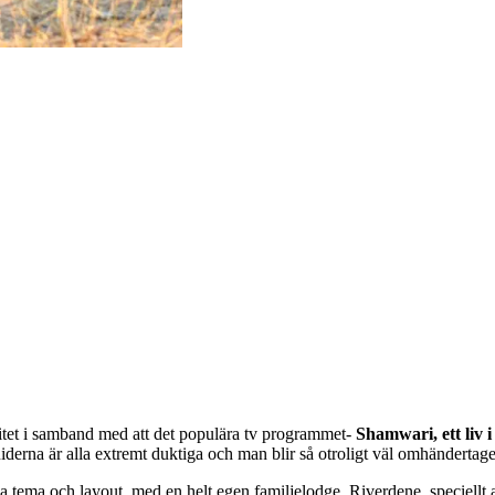
citet i samband med att det populära tv programmet-
Shamwari, ett liv i
derna är alla extremt duktiga och man blir så otroligt väl omhänderta
ka tema och layout, med en helt egen familjelodge, Riverdene, speciellt 