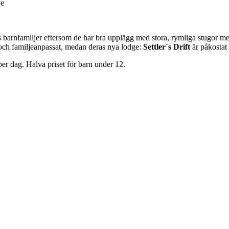
ve
 barnfamiljer eftersom de har bra upplägg med stora, rymliga stugor med 
 och familjeanpassat, medan deras nya lodge:
Settler´s Drift
är påkostat 
 per dag. Halva priset för barn under 12.