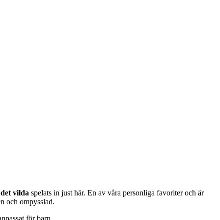
 det vilda
spelats in just här. En av våra personliga favoriter och är
gen och ompysslad.
anpassat för barn.