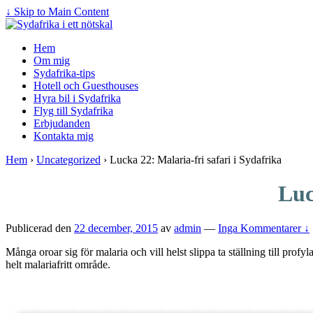
↓ Skip to Main Content
Hem
Om mig
Sydafrika-tips
Hotell och Guesthouses
Hyra bil i Sydafrika
Flyg till Sydafrika
Erbjudanden
Kontakta mig
Hem
›
Uncategorized
›
Lucka 22: Malaria-fri safari i Sydafrika
Luc
Publicerad den
22 december, 2015
av
admin
—
Inga Kommentarer ↓
Många oroar sig för malaria och vill helst slippa ta ställning till profy
helt malariafritt område.