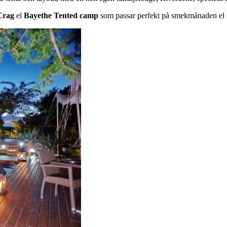
Crag
el
Bayethe Tented
camp
som passar perfekt på smekmånaden el o