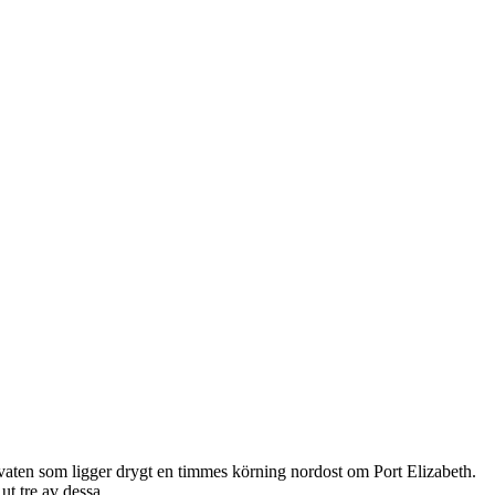
servaten som ligger drygt en timmes körning nordost om Port Elizabeth.
ut tre av dessa.