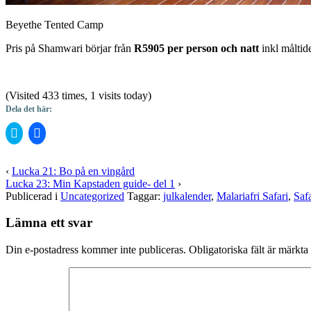
Beyethe Tented Camp
Pris på Shamwari börjar från
R5905 per person och natt
inkl måltide
(Visited 433 times, 1 visits today)
Dela det här:
Klicka
Klicka
för
för
att
att
dela
dela
på
på
‹
Lucka 21: Bo på en vingård
Twitter
Facebook
Lucka 23: Min Kapstaden guide- del 1
›
(Öppnas
(Öppnas
i
i
Publicerad i
Uncategorized
Taggar:
julkalender
,
Malariafri Safari
,
Safa
ett
ett
nytt
nytt
fönster)
fönster)
Lämna ett svar
Din e-postadress kommer inte publiceras.
Obligatoriska fält är märkta