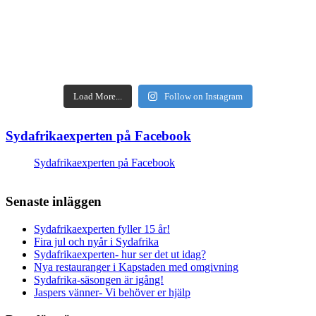
Load More...
Follow on Instagram
Sydafrikaexperten på Facebook
Sydafrikaexperten på Facebook
Senaste inläggen
Sydafrikaexperten fyller 15 år!
Fira jul och nyår i Sydafrika
Sydafrikaexperten- hur ser det ut idag?
Nya restauranger i Kapstaden med omgivning
Sydafrika-säsongen är igång!
Jaspers vänner- Vi behöver er hjälp