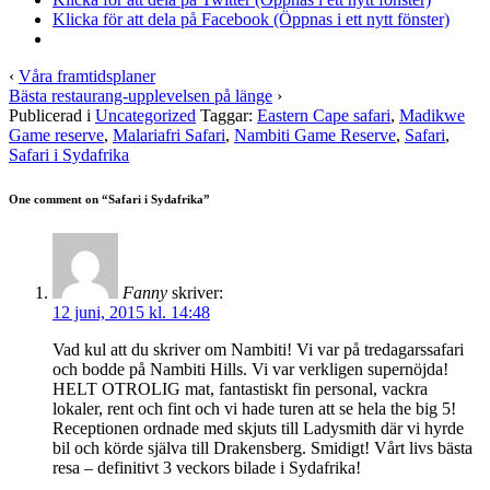
Klicka för att dela på Facebook (Öppnas i ett nytt fönster)
‹
Våra framtidsplaner
Bästa restaurang-upplevelsen på länge
›
Publicerad i
Uncategorized
Taggar:
Eastern Cape safari
,
Madikwe
Game reserve
,
Malariafri Safari
,
Nambiti Game Reserve
,
Safari
,
Safari i Sydafrika
One comment on “
Safari i Sydafrika
”
Fanny
skriver:
12 juni, 2015 kl. 14:48
Vad kul att du skriver om Nambiti! Vi var på tredagarssafari
och bodde på Nambiti Hills. Vi var verkligen supernöjda!
HELT OTROLIG mat, fantastiskt fin personal, vackra
lokaler, rent och fint och vi hade turen att se hela the big 5!
Receptionen ordnade med skjuts till Ladysmith där vi hyrde
bil och körde själva till Drakensberg. Smidigt! Vårt livs bästa
resa – definitivt 3 veckors bilade i Sydafrika!