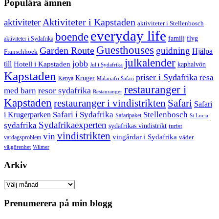
Populära ämnen
aktiviteter
Aktiviteter i Kapstaden
aktiviteter i Stellenbosch
everyday life
boende
familj
flyg
aktiviteter i Sydafrika
Guesthouses
Garden Route
guidning
Hjälpa
Franschhoek
julkalender
jobb
till
Hotell i Kapstaden
kaphalvön
Jul i Sydafrika
Kapstaden
priser i Sydafrika
resa
Kruger
Kenya
Malariafri Safari
restauranger i
resor sydafrika
med barn
Restauranger
Kapstaden
restauranger i vindistrikten
Safari
Safari
Safari i Sydafrika
Stellenbosch
i Krugerparken
Safaripaket
St Lucia
Sydafrikaexperten
sydafrika
sydafrikas vindistrikt
turist
vindistrikten
vin
vingårdar i Sydafrika
väder
vardagsproblem
välgörenhet
Wilmer
Arkiv
Arkiv
Prenumerera på min blogg