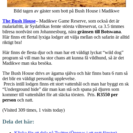
Bild tagen av gäster som bott på Bush House i Madikwe
The Bush House
– Madikwe Game Reserve, som också det är
malariafritt, är Sydafrikas femte största viltreservat, ca 3.5 timmes
bilresa nordväst om Johannesburg, nära
gränsen till Botswana
.
Här finns ett flertal lyxiga lodger att välja mellan och safarin är alltid
riktigt bra!
Här finns de flesta djur och man har ett väldigt lyckat “wild dog”
program så vill man ha stor chans att kunna få vildhund, så är det
Madikwe man ska besöka.
The Bush House drivs av ägarna själva och här finns bara 6 rum så
det blir en väldigt personlig upplevelse.
Precis intill lodgen finns ett stort vattenhål och man har byggt en sk
“Underground hide” där man kan stå och spana på djuren som
kommer till vattenhålet för att släcka törsten. Pris.
R3550 per
person
och natt.
(Visited 309 times, 1 visits today)
Dela det här:
Klicka för att dela på Twitter (Öppnas i ett nytt fönster)