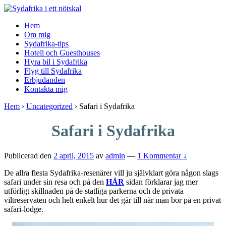
↓
Skip
Hem
to
Om mig
Main
Sydafrika-tips
Content
Hotell och Guesthouses
Hyra bil i Sydafrika
Flyg till Sydafrika
Erbjudanden
Kontakta mig
Hem
›
Uncategorized
›
Safari i Sydafrika
Safari i Sydafrika
Publicerad den
2 april, 2015
av
admin
—
1 Kommentar ↓
De allra flesta Sydafrika-resenärer vill ju självklart göra någon slags
safari under sin resa och på den
HÄR
sidan förklarar jag mer
utförligt skillnaden på de statliga parkerna och de privata
viltreservaten och helt enkelt hur det går till när man bor på en privat
safari-lodge.