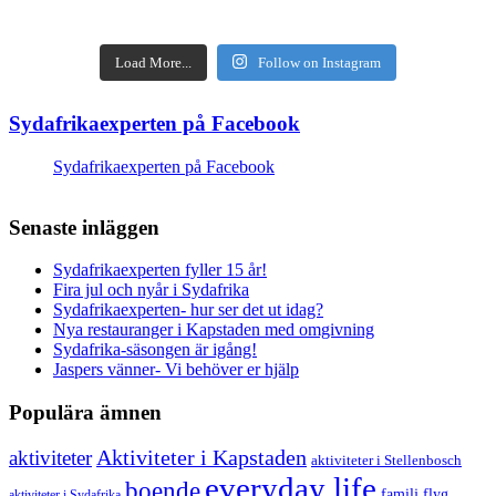
Load More...
Follow on Instagram
Sydafrikaexperten på Facebook
Sydafrikaexperten på Facebook
Senaste inläggen
Sydafrikaexperten fyller 15 år!
Fira jul och nyår i Sydafrika
Sydafrikaexperten- hur ser det ut idag?
Nya restauranger i Kapstaden med omgivning
Sydafrika-säsongen är igång!
Jaspers vänner- Vi behöver er hjälp
Populära ämnen
aktiviteter
Aktiviteter i Kapstaden
aktiviteter i Stellenbosch
everyday life
boende
familj
flyg
aktiviteter i Sydafrika