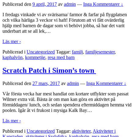
Publicerad den
9 april, 2017
av
admin
—
Inga Kommentarer ↓
I fredags vinkade vi av svärisarna/ farmor & farfar på flygplatsen
och vilka härliga 3 veckor vi haft! Förutom att vi fått ovärderlig
hjälp med barnen de dagar som vi behövt jobba, så har det varit
underbart att se all lek,
…
Läs mer ›
Publicerad i
Uncategorized
Taggar:
familj
,
familjesemester
,
kaphalvön
,
kommetjie
,
resa med barn
Scratch Patch i Simon’s town
Publicerad den
27 mars, 2017
av
admin
—
Inga Kommentarer ↓
Vår första vecka har mest handlat om kortare utflykter som passat
Wilmer extra väl. Bästa är om man kan göra en aktivitet på
förmiddagen/ lunch, och sedan spendera eftermiddagen hemma vid
poolen. Igår åt vi frukost i mysiga Kalk Bay
…
Läs mer ›
Publicerad i
Uncategorized
Taggar:
aktiviteter
,
Aktiviteter i
Kapstaden
,
aktiviteter i Sydafrika
,
kaphalvön
,
resa med barn
,