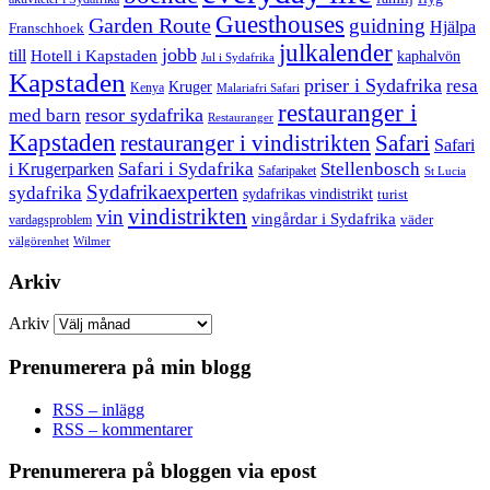
Guesthouses
Garden Route
guidning
Hjälpa
Franschhoek
julkalender
jobb
till
Hotell i Kapstaden
kaphalvön
Jul i Sydafrika
Kapstaden
priser i Sydafrika
resa
Kruger
Kenya
Malariafri Safari
restauranger i
resor sydafrika
med barn
Restauranger
Kapstaden
restauranger i vindistrikten
Safari
Safari
Safari i Sydafrika
Stellenbosch
i Krugerparken
Safaripaket
St Lucia
Sydafrikaexperten
sydafrika
sydafrikas vindistrikt
turist
vindistrikten
vin
vingårdar i Sydafrika
väder
vardagsproblem
välgörenhet
Wilmer
Arkiv
Arkiv
Prenumerera på min blogg
RSS – inlägg
RSS – kommentarer
Prenumerera på bloggen via epost