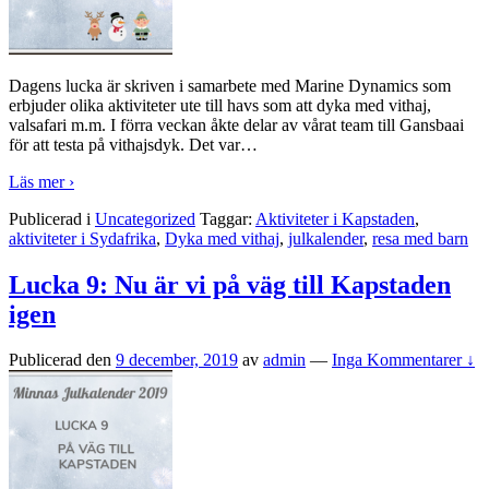
Dagens lucka är skriven i samarbete med Marine Dynamics som
erbjuder olika aktiviteter ute till havs som att dyka med vithaj,
valsafari m.m. I förra veckan åkte delar av vårat team till Gansbaai
för att testa på vithajsdyk. Det var
…
Läs mer ›
Publicerad i
Uncategorized
Taggar:
Aktiviteter i Kapstaden
,
aktiviteter i Sydafrika
,
Dyka med vithaj
,
julkalender
,
resa med barn
Lucka 9: Nu är vi på väg till Kapstaden
igen
Publicerad den
9 december, 2019
av
admin
—
Inga Kommentarer ↓