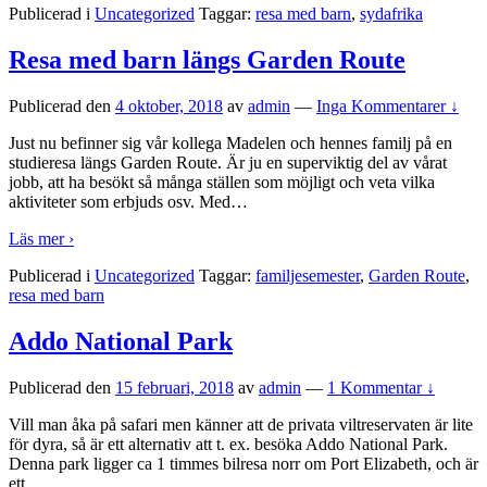
Publicerad i
Uncategorized
Taggar:
resa med barn
,
sydafrika
Resa med barn längs Garden Route
Publicerad den
4 oktober, 2018
av
admin
—
Inga Kommentarer ↓
Just nu befinner sig vår kollega Madelen och hennes familj på en
studieresa längs Garden Route. Är ju en superviktig del av vårat
jobb, att ha besökt så många ställen som möjligt och veta vilka
aktiviteter som erbjuds osv. Med
…
Läs mer ›
Publicerad i
Uncategorized
Taggar:
familjesemester
,
Garden Route
,
resa med barn
Addo National Park
Publicerad den
15 februari, 2018
av
admin
—
1 Kommentar ↓
Vill man åka på safari men känner att de privata viltreservaten är lite
för dyra, så är ett alternativ att t. ex. besöka Addo National Park.
Denna park ligger ca 1 timmes bilresa norr om Port Elizabeth, och är
ett
…