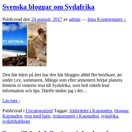
Svenska bloggar om Sydafrika
Publicerad den
24 augusti, 2017
av
admin
—
Inga Kommentarer ↓
Den här tiden på året har den här bloggen alltid fler besökare, än
under t.ex. sommaren. Många som efter semestern börjar planera
höstens el vinterns resa till Sydafrika, som helt enkelt letar
information och tips. Därför tänkte jag i det
…
Läs mer ›
Publicerad i
Uncategorized
Taggar:
Aktiviteter i Kapstaden
,
bloggar
,
Kapstaden
,
resa med barn
,
restauranger i Kapstaden
,
sydafrika
,
sydafrikablogg