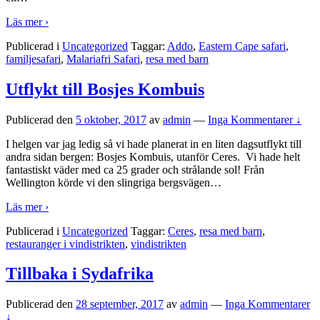
Läs mer ›
Publicerad i
Uncategorized
Taggar:
Addo
,
Eastern Cape safari
,
familjesafari
,
Malariafri Safari
,
resa med barn
Utflykt till Bosjes Kombuis
Publicerad den
5 oktober, 2017
av
admin
—
Inga Kommentarer ↓
I helgen var jag ledig så vi hade planerat in en liten dagsutflykt till
andra sidan bergen: Bosjes Kombuis, utanför Ceres. Vi hade helt
fantastiskt väder med ca 25 grader och strålande sol! Från
Wellington körde vi den slingriga bergsvägen
…
Läs mer ›
Publicerad i
Uncategorized
Taggar:
Ceres
,
resa med barn
,
restauranger i vindistrikten
,
vindistrikten
Tillbaka i Sydafrika
Publicerad den
28 september, 2017
av
admin
—
Inga Kommentarer
↓