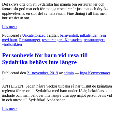
Det skrivs ofta om att Sydafrika har många bra restauranger och
fantastiskt god mat och för många resenärer är just mat och dryck-
upplevelserna, en stor del av hela resan. Fine dining i all ära, men
hur ser det ut om
…
Läs mer ›
Publicerad i
Uncategorized
Taggar:
barnvänligt
,
julkalender
,
resa
med barn
,
Restauranger
,
restauranger i Kapstaden
,
restauranger i
vindistrikten
Personbevis för barn vid resa till
Sydafrika behövs inte längre
Publicerad den
21 november, 2019
av
admin
—
Inga Kommentarer
↓
ÄNTLIGEN! Sedan några veckor tillbaka så har tillslut de krångliga
reglerna för resor till Sydafrika med barn under 18 år, bekräftats som
ändrade och man behöver inte längre visa upp något personbevis vid
in och utresa till Sydafrika! Ända sedan
…
Läs mer ›