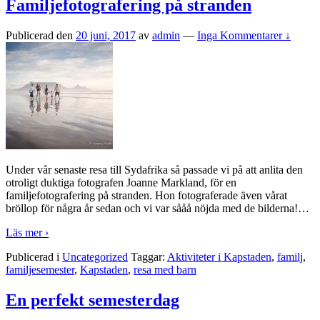
Familjefotografering på stranden
Publicerad den
20 juni, 2017
av
admin
—
Inga Kommentarer ↓
Under vår senaste resa till Sydafrika så passade vi på att anlita den
otroligt duktiga fotografen Joanne Markland, för en
familjefotografering på stranden. Hon fotograferade även vårat
bröllop för några år sedan och vi var sååå nöjda med de bilderna!
…
Läs mer ›
Publicerad i
Uncategorized
Taggar:
Aktiviteter i Kapstaden
,
familj
,
familjesemester
,
Kapstaden
,
resa med barn
En perfekt semesterdag