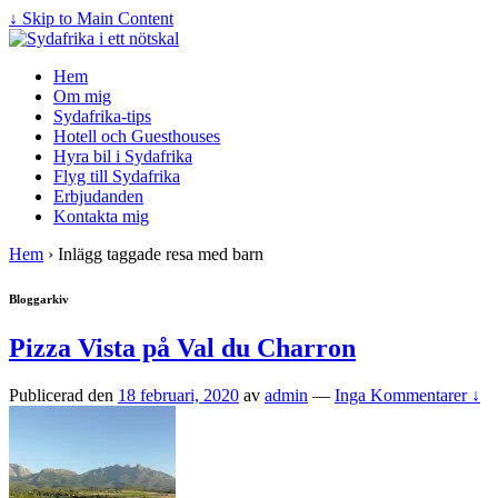
↓ Skip to Main Content
Hem
Om mig
Sydafrika-tips
Hotell och Guesthouses
Hyra bil i Sydafrika
Flyg till Sydafrika
Erbjudanden
Kontakta mig
Hem
›
Inlägg taggade resa med barn
Bloggarkiv
Pizza Vista på Val du Charron
Publicerad den
18 februari, 2020
av
admin
—
Inga Kommentarer ↓