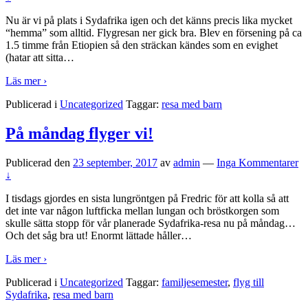
Nu är vi på plats i Sydafrika igen och det känns precis lika mycket
“hemma” som alltid. Flygresan ner gick bra. Blev en försening på ca
1.5 timme från Etiopien så den sträckan kändes som en evighet
(hatar att sitta
…
Läs mer ›
Publicerad i
Uncategorized
Taggar:
resa med barn
På måndag flyger vi!
Publicerad den
23 september, 2017
av
admin
—
Inga Kommentarer
↓
I tisdags gjordes en sista lungröntgen på Fredric för att kolla så att
det inte var någon luftficka mellan lungan och bröstkorgen som
skulle sätta stopp för vår planerade Sydafrika-resa nu på måndag…
Och det såg bra ut! Enormt lättade håller
…
Läs mer ›
Publicerad i
Uncategorized
Taggar:
familjesemester
,
flyg till
Sydafrika
,
resa med barn