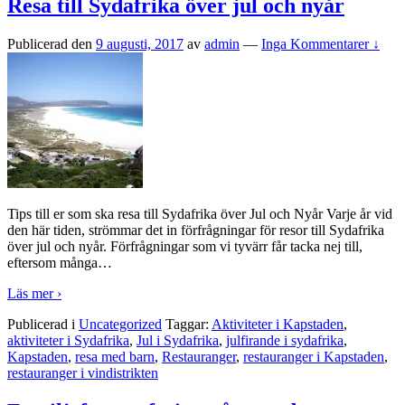
Resa till Sydafrika över jul och nyår
Publicerad den
9 augusti, 2017
av
admin
—
Inga Kommentarer ↓
Tips till er som ska resa till Sydafrika över Jul och Nyår Varje år vid
den här tiden, strömmar det in förfrågningar för resor till Sydafrika
över jul och nyår. Förfrågningar som vi tyvärr får tacka nej till,
eftersom många
…
Läs mer ›
Publicerad i
Uncategorized
Taggar:
Aktiviteter i Kapstaden
,
aktiviteter i Sydafrika
,
Jul i Sydafrika
,
julfirande i sydafrika
,
Kapstaden
,
resa med barn
,
Restauranger
,
restauranger i Kapstaden
,
restauranger i vindistrikten