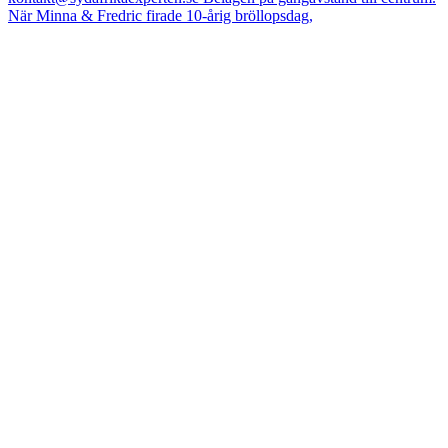
När Minna & Fredric firade 10-årig bröllopsdag,