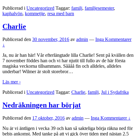
Publicerad i
Uncategorized
Taggar:
familj
,
familjesemester
,
kaphalvön
,
kommetjie
,
resa med barn
Charlie
Publicerad den
30 november, 2016
av
admin
—
Inga Kommentarer
↓
Ja, nu är han här! Vår efterlängtade lilla Charlie! Sent på kvällen den
7 november föddes han och vi har njutit till fullo av de här första
magiska veckorna tillsammans. Såååå fin och alldeles, alldeles
underbar! Wilmer är stolt storebror
…
Läs mer ›
Publicerad i
Uncategorized
Taggar:
Charlie
,
familj
,
Jul i Sydafrika
Nedräkningen har börjat
Publicerad den
17 oktober, 2016
av
admin
—
Inga Kommentarer ↓
Nu är vi äntligen i vecka 39 och kan så sakteliga börja räkna ned för
bebis ankomst. Med tanke på att vi gick över tiden med nästan 2.5