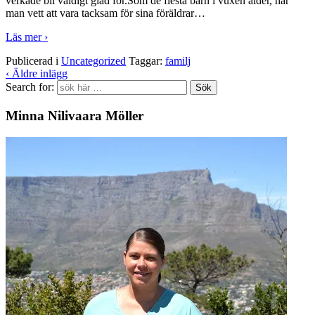
verkade bli väldigt glad för.Som de flesta barn i vuxen ålder, har
man vett att vara tacksam för sina föräldrar
…
Läs mer ›
Publicerad i
Uncategorized
Taggar:
familj
‹ Äldre inlägg
Search for:
Minna Nilivaara Möller