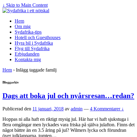
↓ Skip to Main Content
Hem
Om mig
Sydafrika-tips
Hotell och Guesthouses
Hyra bil i Sydafrika
Flyg till Sydafrika
Erbjudanden
Kontakta mig
Hem
›
Inlägg taggade familj
Bloggarkiv
Dags att boka jul och nyårsresan…redan?
Publicerad den
11 januari, 2018
av
admin
—
4 Kommentarer ↓
Hoppas ni alla haft en riktigt mysig jul. Här har vi haft sjukstuga i
flera omgångar men lyckades vara friska på själva julafton. Finns det
något bättre än en 3.5 åring på jul? Wilmers lycka och förundran
över julklapparna, tomten
…