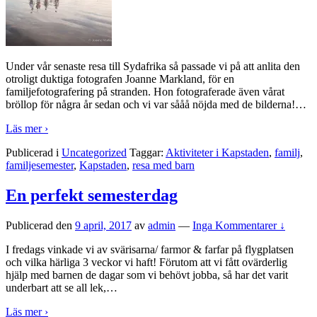
Under vår senaste resa till Sydafrika så passade vi på att anlita den
otroligt duktiga fotografen Joanne Markland, för en
familjefotografering på stranden. Hon fotograferade även vårat
bröllop för några år sedan och vi var sååå nöjda med de bilderna!
…
Läs mer ›
Publicerad i
Uncategorized
Taggar:
Aktiviteter i Kapstaden
,
familj
,
familjesemester
,
Kapstaden
,
resa med barn
En perfekt semesterdag
Publicerad den
9 april, 2017
av
admin
—
Inga Kommentarer ↓
I fredags vinkade vi av svärisarna/ farmor & farfar på flygplatsen
och vilka härliga 3 veckor vi haft! Förutom att vi fått ovärderlig
hjälp med barnen de dagar som vi behövt jobba, så har det varit
underbart att se all lek,
…
Läs mer ›