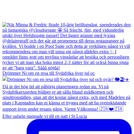
Drömmer Ni om en resa till Sydafrika över jul oc
Efter safarin stannade vi till en natt i St Lucia