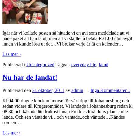
Igår när vi kollade posten så hittade vi en avi som meddelade att vi
hade paket att hämta ut, men att vi skulle få betala R31.00 i tullavgift
innan vi kunde lösa ut det…Vi brukar varje år få en kalender
…
Läs mer ›
Publicerad i
Uncategorized
Taggar:
everyday life
,
familj
Nu har de landat!
Publicerad den
31 oktober, 2011
av
admin
—
Inga Kommentarer ↓
Kl 04.00 ringde klockan imorse för vår tripp till Johannesburg och
sedan vidare till Krugerområdet. Vi landade i Johannesburg redan kl
08.30 och käkade lite frukost innan Fredrics föräldrars plan skulle
landa. Och sen väntade vi…och väntade..och väntade…Kändes
som en
…
Läs mer ›