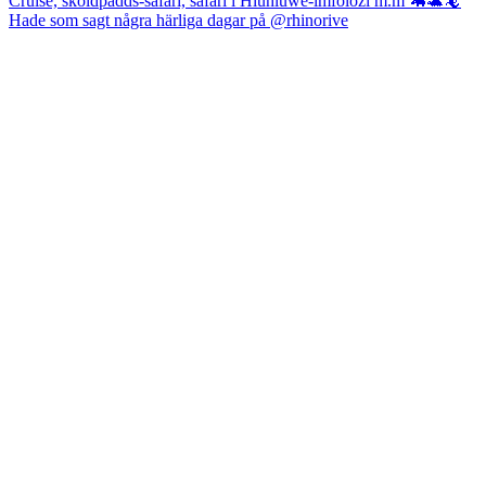
Hade som sagt några härliga dagar på @rhinorive