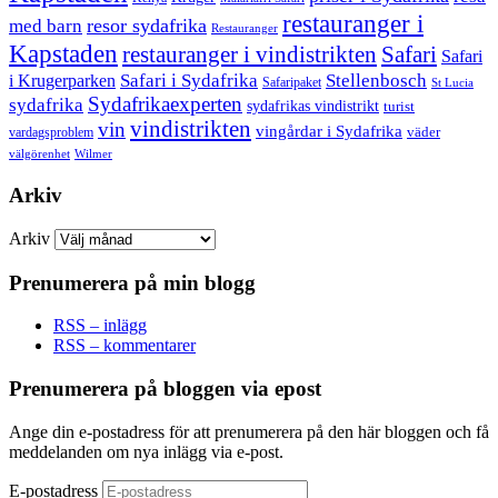
restauranger i
resor sydafrika
med barn
Restauranger
Kapstaden
restauranger i vindistrikten
Safari
Safari
Safari i Sydafrika
Stellenbosch
i Krugerparken
Safaripaket
St Lucia
Sydafrikaexperten
sydafrika
sydafrikas vindistrikt
turist
vindistrikten
vin
vingårdar i Sydafrika
väder
vardagsproblem
välgörenhet
Wilmer
Arkiv
Arkiv
Prenumerera på min blogg
RSS – inlägg
RSS – kommentarer
Prenumerera på bloggen via epost
Ange din e-postadress för att prenumerera på den här bloggen och få
meddelanden om nya inlägg via e-post.
E-postadress