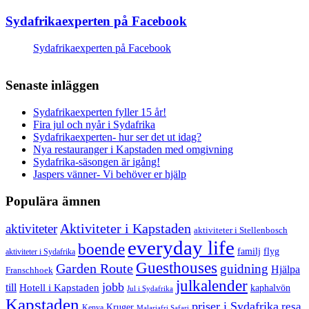
Sydafrikaexperten på Facebook
Sydafrikaexperten på Facebook
Senaste inläggen
Sydafrikaexperten fyller 15 år!
Fira jul och nyår i Sydafrika
Sydafrikaexperten- hur ser det ut idag?
Nya restauranger i Kapstaden med omgivning
Sydafrika-säsongen är igång!
Jaspers vänner- Vi behöver er hjälp
Populära ämnen
aktiviteter
Aktiviteter i Kapstaden
aktiviteter i Stellenbosch
everyday life
boende
familj
flyg
aktiviteter i Sydafrika
Guesthouses
Garden Route
guidning
Hjälpa
Franschhoek
julkalender
jobb
till
Hotell i Kapstaden
kaphalvön
Jul i Sydafrika
Kapstaden
priser i Sydafrika
resa
Kruger
Kenya
Malariafri Safari