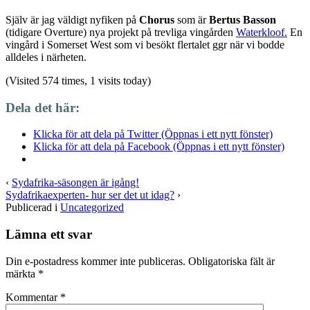
Själv är jag väldigt nyfiken på
Chorus
som är
Bertus Basson
(tidigare Overture) nya projekt på trevliga vingården
Waterkloof.
En
vingård i Somerset West som vi besökt flertalet ggr när vi bodde
alldeles i närheten.
(Visited 574 times, 1 visits today)
Dela det här:
Klicka för att dela på Twitter (Öppnas i ett nytt fönster)
Klicka för att dela på Facebook (Öppnas i ett nytt fönster)
‹
Sydafrika-säsongen är igång!
Sydafrikaexperten- hur ser det ut idag?
›
Publicerad i
Uncategorized
Lämna ett svar
Din e-postadress kommer inte publiceras.
Obligatoriska fält är
märkta
*
Kommentar
*