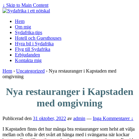
↓ Skip to Main Content
Hem
Om mig
Sydafrika-tips
Hotell och Guesthouses
Hyra bil i Sydafrika
Flyg till Sydafrika
Erbjudanden
Kontakta mig
Hem
›
Uncategorized
›
Nya restauranger i Kapstaden med
omgivning
Nya restauranger i Kapstaden
med omgivning
Publicerad den
31 oktober, 2022
av
admin
—
Inga Kommentarer ↓
I Kapstaden finns det hur många bra restauranger som helst att välja
mellan och ofta är det svårt att hänga med i svängarna när kockar