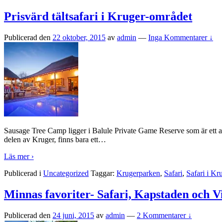
Prisvärd tältsafari i Kruger-området
Publicerad den
22 oktober, 2015
av
admin
—
Inga Kommentarer ↓
Sausage Tree Camp ligger i Balule Private Game Reserve som är ett av f
delen av Kruger, finns bara ett
…
Läs mer ›
Publicerad i
Uncategorized
Taggar:
Krugerparken
,
Safari
,
Safari i Kr
Minnas favoriter- Safari, Kapstaden och V
Publicerad den
24 juni, 2015
av
admin
—
2 Kommentarer ↓