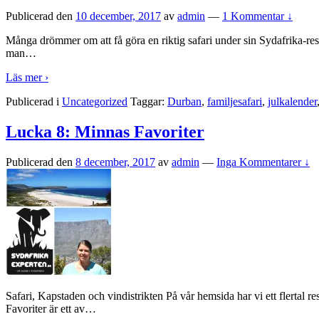
Publicerad den
10 december, 2017
av
admin
—
1 Kommentar ↓
Många drömmer om att få göra en riktig safari under sin Sydafrika-resa. A
man
…
Läs mer ›
Publicerad i
Uncategorized
Taggar:
Durban
,
familjesafari
,
julkalender
Lucka 8: Minnas Favoriter
Publicerad den
8 december, 2017
av
admin
—
Inga Kommentarer ↓
Safari, Kapstaden och vindistrikten På vår hemsida har vi ett flertal 
Favoriter är ett av
…