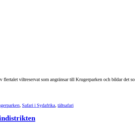
lertalet viltreservat som angränsar till Krugerparken och bildar det so
ugerparken
,
Safari i Sydafrika
,
tältsafari
indistrikten