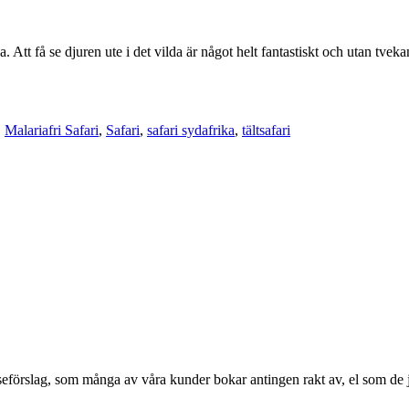
tt få se djuren ute i det vilda är något helt fantastiskt och utan tvekan e
,
Malariafri Safari
,
Safari
,
safari sydafrika
,
tältsafari
reseförslag, som många av våra kunder bokar antingen rakt av, el som de 