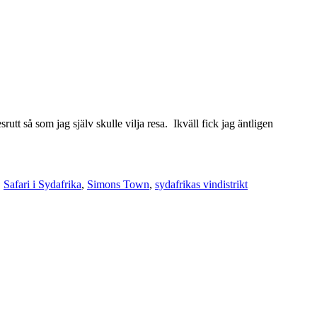
utt så som jag själv skulle vilja resa. Ikväll fick jag äntligen
,
Safari i Sydafrika
,
Simons Town
,
sydafrikas vindistrikt