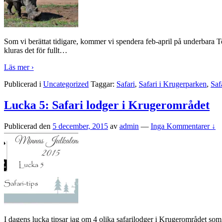
Som vi berättat tidigare, kommer vi spendera feb-april på underbara Te
kluras det för fullt
…
Läs mer ›
Publicerad i
Uncategorized
Taggar:
Safari
,
Safari i Krugerparken
,
Saf
Lucka 5: Safari lodger i Krugerområdet
Publicerad den
5 december, 2015
av
admin
—
Inga Kommentarer ↓
I dagens lucka tipsar jag om 4 olika safarilodger i Krugerområdet som