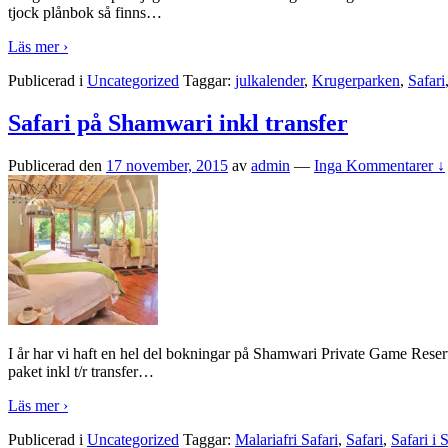
tjock plånbok så finns
…
Läs mer ›
Publicerad i
Uncategorized
Taggar:
julkalender
,
Krugerparken
,
Safari
Safari på Shamwari inkl transfer
Publicerad den
17 november, 2015
av
admin
—
Inga Kommentarer ↓
I år har vi haft en hel del bokningar på Shamwari Private Game Reserve*
paket inkl t/r transfer
…
Läs mer ›
Publicerad i
Uncategorized
Taggar:
Malariafri Safari
,
Safari
,
Safari i 