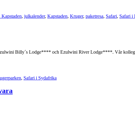
i Kapstaden
,
julkalender
,
Kapstaden
,
Kruger
,
paketresa
,
Safari
,
Safari 
 Ezulwini Billy´s Lodge**** och Ezulwini River Lodge****. Vår kolle
rugerparken
,
Safari i Sydafrika
vara