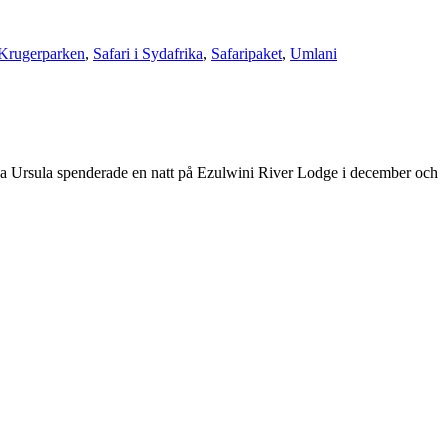
i Krugerparken
,
Safari i Sydafrika
,
Safaripaket
,
Umlani
ga Ursula spenderade en natt på Ezulwini River Lodge i december och