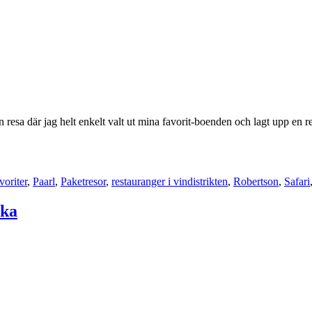
 resa där jag helt enkelt valt ut mina favorit-boenden och lagt upp en resr
voriter
,
Paarl
,
Paketresor
,
restauranger i vindistrikten
,
Robertson
,
Safari
ika