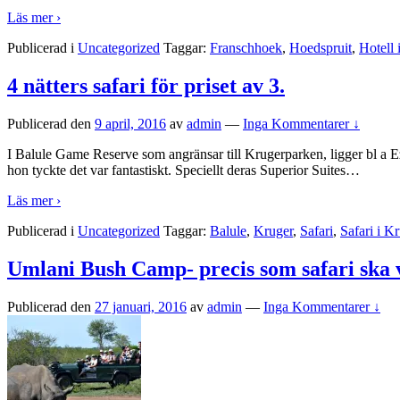
Läs mer ›
Publicerad i
Uncategorized
Taggar:
Franschhoek
,
Hoedspruit
,
Hotell 
4 nätters safari för priset av 3.
Publicerad den
9 april, 2016
av
admin
—
Inga Kommentarer ↓
I Balule Game Reserve som angränsar till Krugerparken, ligger bl a
hon tyckte det var fantastiskt. Speciellt deras Superior Suites
…
Läs mer ›
Publicerad i
Uncategorized
Taggar:
Balule
,
Kruger
,
Safari
,
Safari i K
Umlani Bush Camp- precis som safari ska 
Publicerad den
27 januari, 2016
av
admin
—
Inga Kommentarer ↓