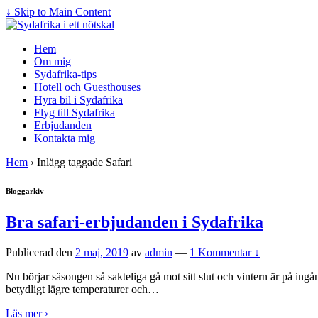
↓ Skip to Main Content
Hem
Om mig
Sydafrika-tips
Hotell och Guesthouses
Hyra bil i Sydafrika
Flyg till Sydafrika
Erbjudanden
Kontakta mig
Hem
›
Inlägg taggade Safari
Bloggarkiv
Bra safari-erbjudanden i Sydafrika
Publicerad den
2 maj, 2019
av
admin
—
1 Kommentar ↓
Nu börjar säsongen så sakteliga gå mot sitt slut och vintern är på in
betydligt lägre temperaturer och
…
Läs mer ›