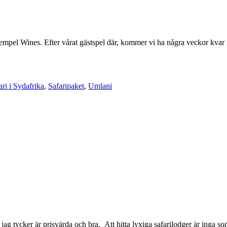
mpel Wines. Efter vårat gästspel där, kommer vi ha några veckor kvar inn
ari i Sydafrika
,
Safaripaket
,
Umlani
 jag tycker är prisvärda och bra. Att hitta lyxiga safarilodger är inga 