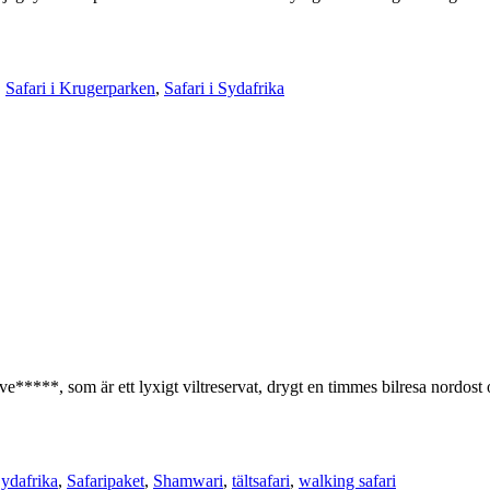
,
Safari i Krugerparken
,
Safari i Sydafrika
****, som är ett lyxigt viltreservat, drygt en timmes bilresa nordost om
Sydafrika
,
Safaripaket
,
Shamwari
,
tältsafari
,
walking safari