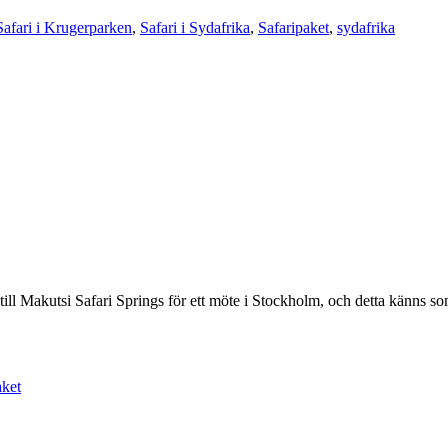
Safari i Krugerparken
,
Safari i Sydafrika
,
Safaripaket
,
sydafrika
 till Makutsi Safari Springs för ett möte i Stockholm, och detta känns s
aket