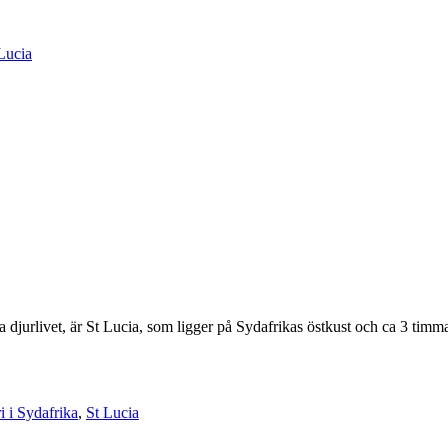
Lucia
jurlivet, är St Lucia, som ligger på Sydafrikas östkust och ca 3 timmar
i i Sydafrika
,
St Lucia