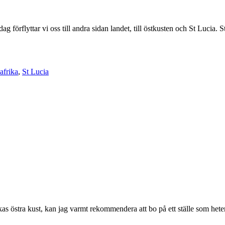
g förflyttar vi oss till andra sidan landet, till östkusten och St Lucia.
afrika
,
St Lucia
ikas östra kust, kan jag varmt rekommendera att bo på ett ställe som he