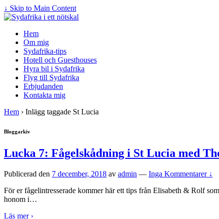
↓ Skip to Main Content
Hem
Om mig
Sydafrika-tips
Hotell och Guesthouses
Hyra bil i Sydafrika
Flyg till Sydafrika
Erbjudanden
Kontakta mig
Hem
›
Inlägg taggade St Lucia
Bloggarkiv
Lucka 7: Fågelskådning i St Lucia med T
Publicerad den
7 december, 2018
av
admin
—
Inga Kommentarer ↓
För er fågelintresserade kommer här ett tips från Elisabeth & Rolf s
honom i
…
Läs mer ›