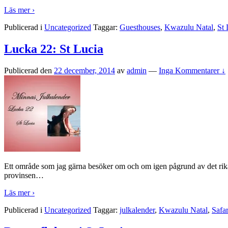
Läs mer ›
Publicerad i
Uncategorized
Taggar:
Guesthouses
,
Kwazulu Natal
,
St 
Lucka 22: St Lucia
Publicerad den
22 december, 2014
av
admin
—
Inga Kommentarer ↓
Ett område som jag gärna besöker om och om igen pågrund av det rika d
provinsen
…
Läs mer ›
Publicerad i
Uncategorized
Taggar:
julkalender
,
Kwazulu Natal
,
Safar