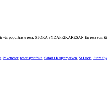
t ut är vår populäraste resa: STORA SYDAFRIKARESAN En resa som täcke
r
,
Paketresor
,
resor sydafrika
,
Safari i Krugerparken
,
St Lucia
,
Stora Sy