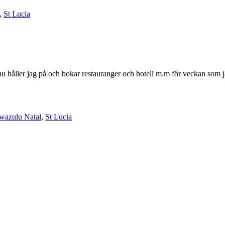
,
St Lucia
t nu håller jag på och bokar restauranger och hotell m.m för veckan so
wazulu Natal
,
St Lucia