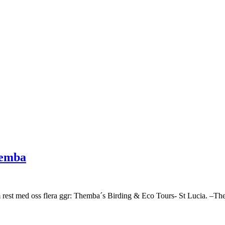
hemba
om rest med oss flera ggr: Themba´s Birding & Eco Tours- St Lucia. –Th