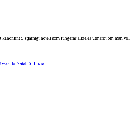
t kanonfint 5-stjärnigt hotell som fungerar alldeles utmärkt om man vill 
Kwazulu Natal
,
St Lucia