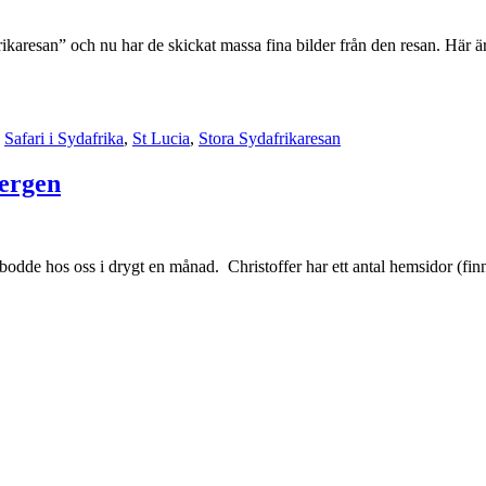
aresan” och nu har de skickat massa fina bilder från den resan. Här är l
,
Safari i Sydafrika
,
St Lucia
,
Stora Sydafrikaresan
bergen
de hos oss i drygt en månad. Christoffer har ett antal hemsidor (finns s