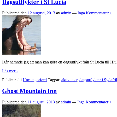
Dagsutflykter i St Lucia
Publicerad den
12 augusti, 2013
av
admin
—
Inga Kommentarer ↓
Igår nämnde jag att man kan göra en dagsutflykt från St Lucia till Hluh
Läs mer ›
Publicerad i
Uncategorized
Taggar:
aktiviteter
,
dagsutflykter i Sydafri
Ghost Mountain Inn
Publicerad den
11 augusti, 2013
av
admin
—
Inga Kommentarer ↓