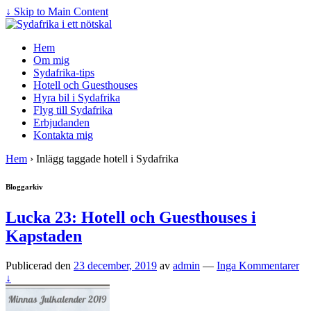
↓ Skip to Main Content
Hem
Om mig
Sydafrika-tips
Hotell och Guesthouses
Hyra bil i Sydafrika
Flyg till Sydafrika
Erbjudanden
Kontakta mig
Hem
›
Inlägg taggade hotell i Sydafrika
Bloggarkiv
Lucka 23: Hotell och Guesthouses i
Kapstaden
Publicerad den
23 december, 2019
av
admin
—
Inga Kommentarer
↓