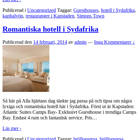
Publicerad i
Uncategorized
Taggar:
Guesthouses
,
hotell i Sydafrika
,
kaphalvön
,
restauranger i Kapstaden
,
Simons Town
Romantiska hotell i Sydafrika
Publicerad den
14 februari, 2014
av
admin
—
Inga Kommentarer ↓
Så här på Alla hjärtans dag tänkte jag passa på och tipsa om några
lyxiga och romantiska hotell här i Sydafrika. Först ut är Kapstaden:
Atlantic Suites Camps Bay- Exklusivt Guesthouse i trendiga Camps
Bay. Endast 4 rum och fantastisk service. Pris
…
Läs mer ›
Publicerad i
Uncategorized
Taggar:
bröllopsresa
,
bröllopsresa