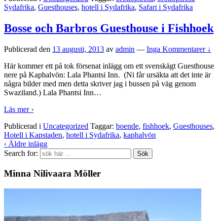
Sydafrika
,
Guesthouses
,
hotell i Sydafrika
,
Safari i Sydafrika
Bosse och Barbros Guesthouse i Fishhoek
Publicerad den
13 augusti, 2013
av
admin
—
Inga Kommentarer ↓
Här kommer ett på tok försenat inlägg om ett svenskägt Guesthouse
nere på Kaphalvön: Lala Phantsi Inn. (Ni får ursäkta att det inte är
några bilder med men detta skriver jag i bussen på väg genom
Swaziland.) Lala Phantsi Inn
…
Läs mer ›
Publicerad i
Uncategorized
Taggar:
boende
,
fishhoek
,
Guesthouses
,
Hotell i Kapstaden
,
hotell i Sydafrika
,
kaphalvön
‹ Äldre inlägg
Search for:
Minna Nilivaara Möller