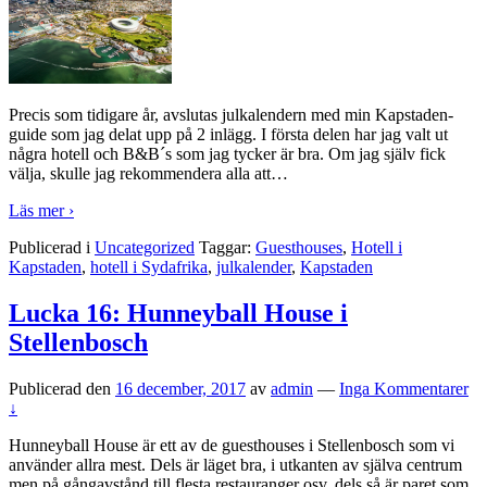
Precis som tidigare år, avslutas julkalendern med min Kapstaden-
guide som jag delat upp på 2 inlägg. I första delen har jag valt ut
några hotell och B&B´s som jag tycker är bra. Om jag själv fick
välja, skulle jag rekommendera alla att
…
Läs mer ›
Publicerad i
Uncategorized
Taggar:
Guesthouses
,
Hotell i
Kapstaden
,
hotell i Sydafrika
,
julkalender
,
Kapstaden
Lucka 16: Hunneyball House i
Stellenbosch
Publicerad den
16 december, 2017
av
admin
—
Inga Kommentarer
↓
Hunneyball House är ett av de guesthouses i Stellenbosch som vi
använder allra mest. Dels är läget bra, i utkanten av själva centrum
men på gångavstånd till flesta restauranger osv, dels så är paret som