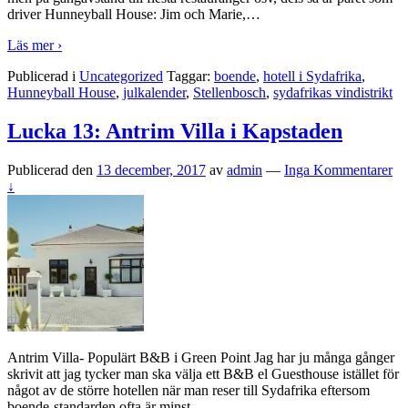
driver Hunneyball House: Jim och Marie,
…
Läs mer ›
Publicerad i
Uncategorized
Taggar:
boende
,
hotell i Sydafrika
,
Hunneyball House
,
julkalender
,
Stellenbosch
,
sydafrikas vindistrikt
Lucka 13: Antrim Villa i Kapstaden
Publicerad den
13 december, 2017
av
admin
—
Inga Kommentarer
↓
Antrim Villa- Populärt B&B i Green Point Jag har ju många gånger
skrivit att jag tycker man ska välja ett B&B el Guesthouse istället för
något av de större hotellen när man reser till Sydafrika eftersom
boende-standarden ofta är minst
…