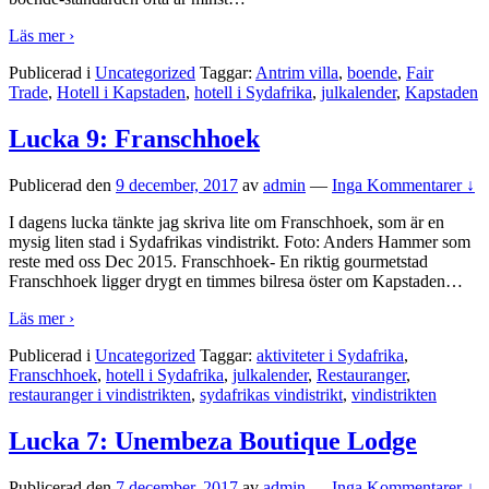
Läs mer ›
Publicerad i
Uncategorized
Taggar:
Antrim villa
,
boende
,
Fair
Trade
,
Hotell i Kapstaden
,
hotell i Sydafrika
,
julkalender
,
Kapstaden
Lucka 9: Franschhoek
Publicerad den
9 december, 2017
av
admin
—
Inga Kommentarer ↓
I dagens lucka tänkte jag skriva lite om Franschhoek, som är en
mysig liten stad i Sydafrikas vindistrikt. Foto: Anders Hammer som
reste med oss Dec 2015. Franschhoek- En riktig gourmetstad
Franschhoek ligger drygt en timmes bilresa öster om Kapstaden
…
Läs mer ›
Publicerad i
Uncategorized
Taggar:
aktiviteter i Sydafrika
,
Franschhoek
,
hotell i Sydafrika
,
julkalender
,
Restauranger
,
restauranger i vindistrikten
,
sydafrikas vindistrikt
,
vindistrikten
Lucka 7: Unembeza Boutique Lodge
Publicerad den
7 december, 2017
av
admin
—
Inga Kommentarer ↓