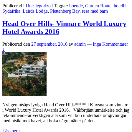
Publicerad i
Uncategorized
Taggar:
boende
,
Garden Route
,
hotell i
Sydafrika
,
Lairds Lodge
,
Plettenberg Bay
,
resa med barn
Head Over Hills- Vinnare World Luxury
Hotel Awards 2016
Publicerad den
27 september, 2016
av
admin
—
Inga Kommentarer
↓
Nyligen utsågs lyxiga Head Over Hills***** i Knysna som vinnare
i World Luxury Hotel Awards 2016. Välförtjänt utmärkelse och jag
rekommenderar verkligen alla som vill bo i underbara omgivningar
med utsikt mot havet, att boka några nätter på detta
…
Läs mer ›