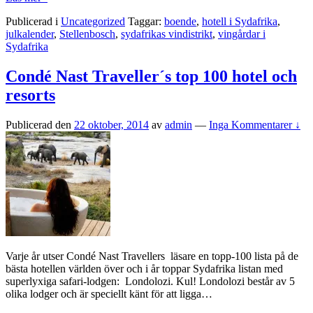
Publicerad i
Uncategorized
Taggar:
boende
,
hotell i Sydafrika
,
julkalender
,
Stellenbosch
,
sydafrikas vindistrikt
,
vingårdar i
Sydafrika
Condé Nast Traveller´s top 100 hotel och
resorts
Publicerad den
22 oktober, 2014
av
admin
—
Inga Kommentarer ↓
Varje år utser Condé Nast Travellers läsare en topp-100 lista på de
bästa hotellen världen över och i år toppar Sydafrika listan med
superlyxiga safari-lodgen: Londolozi. Kul! Londolozi består av 5
olika lodger och är speciellt känt för att ligga
…