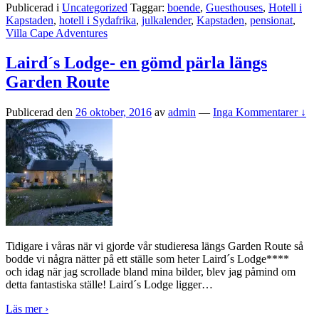
Publicerad i
Uncategorized
Taggar:
boende
,
Guesthouses
,
Hotell i
Kapstaden
,
hotell i Sydafrika
,
julkalender
,
Kapstaden
,
pensionat
,
Villa Cape Adventures
Laird´s Lodge- en gömd pärla längs
Garden Route
Publicerad den
26 oktober, 2016
av
admin
—
Inga Kommentarer ↓
Tidigare i våras när vi gjorde vår studieresa längs Garden Route så
bodde vi några nätter på ett ställe som heter Laird´s Lodge****
och idag när jag scrollade bland mina bilder, blev jag påmind om
detta fantastiska ställe! Laird´s Lodge ligger
…
Läs mer ›