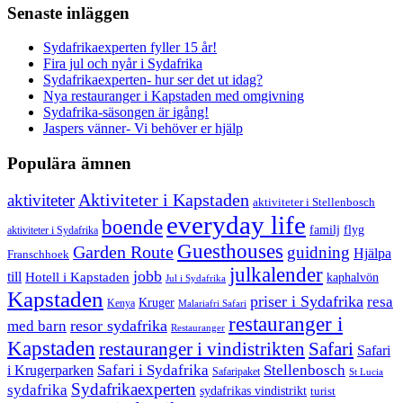
Senaste inläggen
Sydafrikaexperten fyller 15 år!
Fira jul och nyår i Sydafrika
Sydafrikaexperten- hur ser det ut idag?
Nya restauranger i Kapstaden med omgivning
Sydafrika-säsongen är igång!
Jaspers vänner- Vi behöver er hjälp
Populära ämnen
aktiviteter
Aktiviteter i Kapstaden
aktiviteter i Stellenbosch
everyday life
boende
familj
flyg
aktiviteter i Sydafrika
Guesthouses
Garden Route
guidning
Hjälpa
Franschhoek
julkalender
jobb
till
Hotell i Kapstaden
kaphalvön
Jul i Sydafrika
Kapstaden
priser i Sydafrika
resa
Kruger
Kenya
Malariafri Safari
restauranger i
resor sydafrika
med barn
Restauranger
Kapstaden
restauranger i vindistrikten
Safari
Safari
Safari i Sydafrika
Stellenbosch
i Krugerparken
Safaripaket
St Lucia
Sydafrikaexperten
sydafrika
sydafrikas vindistrikt
turist