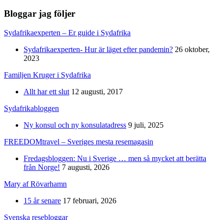
Bloggar jag följer
Sydafrikaexperten – Er guide i Sydafrika
Sydafrikaexperten- Hur är läget efter pandemin?
26 oktober,
2023
Familjen Kruger i Sydafrika
Allt har ett slut
12 augusti, 2017
Sydafrikabloggen
Ny konsul och ny konsulatadress
9 juli, 2025
FREEDOMtravel – Sveriges mesta resemagasin
Fredagsbloggen: Nu i Sverige … men så mycket att berätta
från Norge!
7 augusti, 2026
Mary af Rövarhamn
15 år senare
17 februari, 2026
Svenska resebloggar