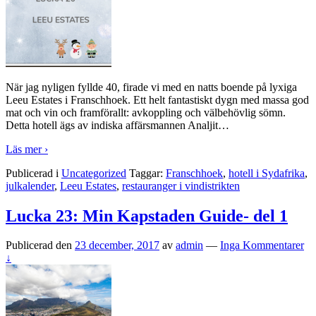
När jag nyligen fyllde 40, firade vi med en natts boende på lyxiga
Leeu Estates i Franschhoek. Ett helt fantastiskt dygn med massa god
mat och vin och framförallt: avkoppling och välbehövlig sömn.
Detta hotell ägs av indiska affärsmannen Analjit
…
Läs mer ›
Publicerad i
Uncategorized
Taggar:
Franschhoek
,
hotell i Sydafrika
,
julkalender
,
Leeu Estates
,
restauranger i vindistrikten
Lucka 23: Min Kapstaden Guide- del 1
Publicerad den
23 december, 2017
av
admin
—
Inga Kommentarer
↓