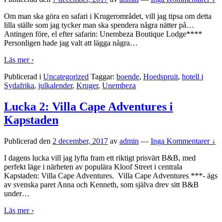
Om man ska göra en safari i Krugerområdet, vill jag tipsa om detta
lilla ställe som jag tycker man ska spendera några nätter på…
Antingen före, el efter safarin: Unembeza Boutique Lodge****
Personligen hade jag valt att lägga några
…
Läs mer ›
Publicerad i
Uncategorized
Taggar:
boende
,
Hoedspruit
,
hotell i
Sydafrika
,
julkalender
,
Kruger
,
Unembeza
Lucka 2: Villa Cape Adventures i
Kapstaden
Publicerad den
2 december, 2017
av
admin
—
Inga Kommentarer ↓
I dagens lucka vill jag lyfta fram ett riktigt prisvärt B&B, med
perfekt läge i närheten av populära Kloof Street i centrala
Kapstaden: Villa Cape Adventures. Villa Cape Adventures ***- ägs
av svenska paret Anna och Kenneth, som själva drev sitt B&B
under
…
Läs mer ›