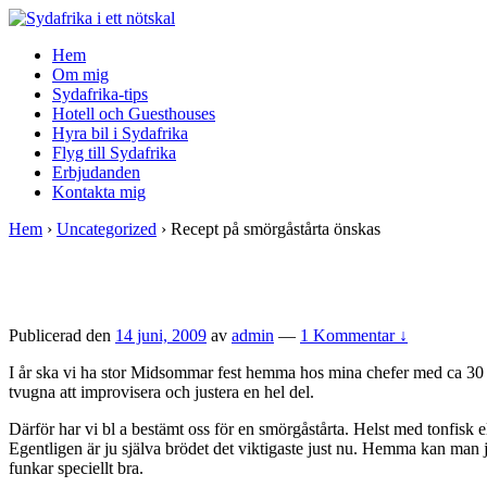
↓
Skip
Hem
to
Om mig
Main
Sydafrika-tips
Content
Hotell och Guesthouses
Hyra bil i Sydafrika
Flyg till Sydafrika
Erbjudanden
Kontakta mig
Hem
›
Uncategorized
›
Recept på smörgåstårta önskas
Publicerad den
14 juni, 2009
av
admin
—
1 Kommentar ↓
I år ska vi ha stor Midsommar fest hemma hos mina chefer med ca 30 
tvugna att improvisera och justera en hel del.
Därför har vi bl a bestämt oss för en smörgåstårta. Helst med tonfisk
Egentligen är ju själva brödet det viktigaste just nu. Hemma kan man ju 
funkar speciellt bra.