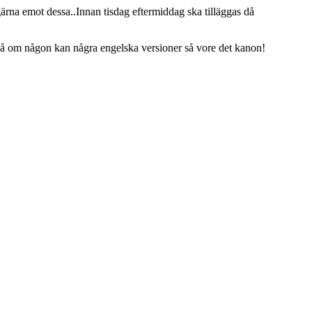
gärna emot dessa..Innan tisdag eftermiddag ska tilläggas då
 så om någon kan några engelska versioner så vore det kanon!