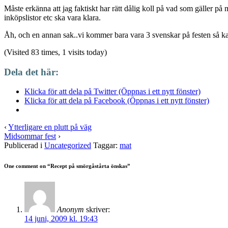
Måste erkänna att jag faktiskt har rätt dålig koll på vad som gäller p
inköpslistor etc ska vara klara.
Åh, och en annan sak..vi kommer bara vara 3 svenskar på festen så ka
(Visited 83 times, 1 visits today)
Dela det här:
Klicka för att dela på Twitter (Öppnas i ett nytt fönster)
Klicka för att dela på Facebook (Öppnas i ett nytt fönster)
‹
Ytterligare en plutt på väg
Midsommar fest
›
Publicerad i
Uncategorized
Taggar:
mat
One comment on “
Recept på smörgåstårta önskas
”
Anonym
skriver:
14 juni, 2009 kl. 19:43