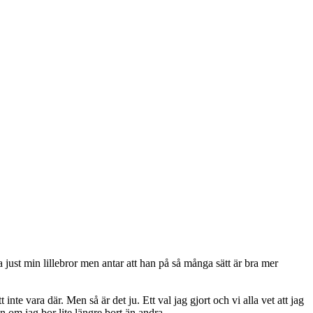
 just min lillebror men antar att han på så många sätt är bra mer
inte vara där. Men så är det ju. Ett val jag gjort och vi alla vet att jag
en om jag bor lite längre bort än andra.