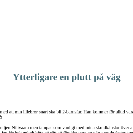
Ytterligare en plutt på väg
ed att min lillebror snart ska bli 2-barnsfar. Han kommer för alltid vara
😉
i familjen Nilivaara men tampas som vanligt med mina skuldkänslor över att 
jag får helt enkelt hitta ett sätt att försöka vara en närvarande faster äv