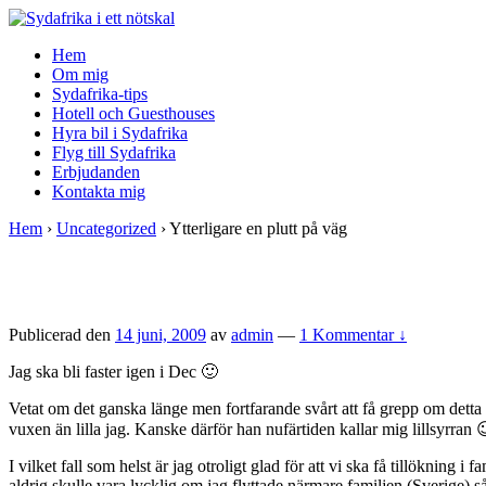
↓
Skip
Hem
to
Om mig
Main
Sydafrika-tips
Content
Hotell och Guesthouses
Hyra bil i Sydafrika
Flyg till Sydafrika
Erbjudanden
Kontakta mig
Hem
›
Uncategorized
›
Ytterligare en plutt på väg
Publicerad den
14 juni, 2009
av
admin
—
1 Kommentar ↓
Jag ska bli faster igen i Dec 🙂
Vetat om det ganska länge men fortfarande svårt att få grepp om detta m
vuxen än lilla jag. Kanske därför han nufärtiden kallar mig lillsyrran 
I vilket fall som helst är jag otroligt glad för att vi ska få tillökning 
aldrig skulle vara lycklig om jag flyttade närmare familjen (Sverige) så 