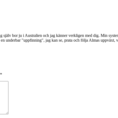
ag själv bor ju i Australien och jag känner verkligen med dig. Min syster h
n underbar "uppfinning", jag kan se, prata och följa Almas uppväxt, vilke
*