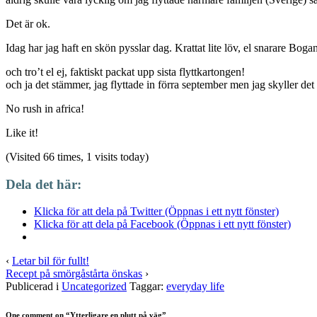
Det är ok.
Idag har jag haft en skön pysslar dag. Krattat lite löv, el snarare Bo
och tro’t el ej, faktiskt packat upp sista flyttkartongen!
och ja det stämmer, jag flyttade in förra september men jag skyller det 
No rush in africa!
Like it!
(Visited 66 times, 1 visits today)
Dela det här:
Klicka för att dela på Twitter (Öppnas i ett nytt fönster)
Klicka för att dela på Facebook (Öppnas i ett nytt fönster)
‹
Letar bil för fullt!
Recept på smörgåstårta önskas
›
Publicerad i
Uncategorized
Taggar:
everyday life
One comment on “
Ytterligare en plutt på väg
”