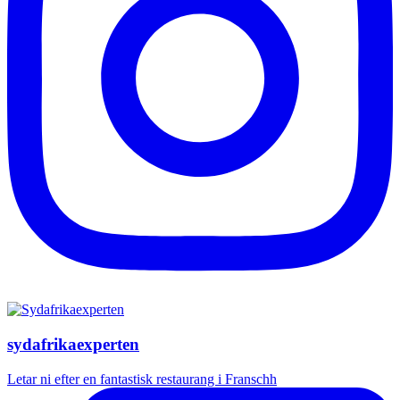
sydafrikaexperten
Letar ni efter en fantastisk restaurang i Franschh