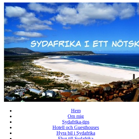
↓
Skip
to
Main
Content
Hem
Om mig
Sydafrika-tips
Hotell och Guesthouses
Hyra bil i Sydafrika
Flyg till Sydafrika