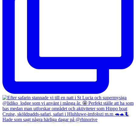
Hade som sagt några härliga dagar på @rhinorive