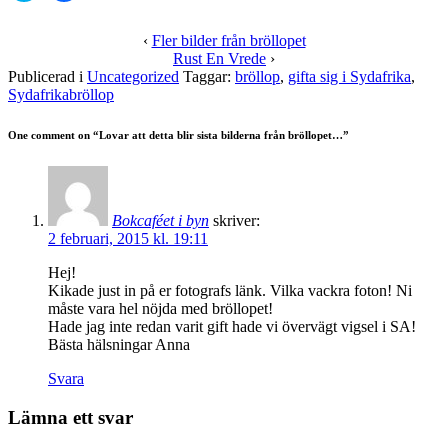
att
att
dela
dela
på
på
‹
Fler bilder från bröllopet
Twitter
Facebook
Rust En Vrede
›
(Öppnas
(Öppnas
i
i
Publicerad i
Uncategorized
Taggar:
bröllop
,
gifta sig i Sydafrika
,
ett
ett
Sydafrikabröllop
nytt
nytt
fönster)
fönster)
One comment on “
Lovar att detta blir sista bilderna från bröllopet…
”
Bokcaféet i byn
skriver:
2 februari, 2015 kl. 19:11
Hej!
Kikade just in på er fotografs länk. Vilka vackra foton! Ni
måste vara hel nöjda med bröllopet!
Hade jag inte redan varit gift hade vi övervägt vigsel i SA!
Bästa hälsningar Anna
Svara
Lämna ett svar