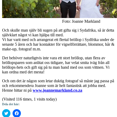
Foto: Joanne Markland
Och skulle man själv bli sugen på att gifta sig i Sydafrika, så är detta
självklart något vi kan hjälpa till med.
Vi har varit med och arrangerat ett flertal bröllop i Sydfrika under de
senaste 5 åren och har kontakter för vigselförrättare, blommor, hår &
make-up, fotograf m.m.
Det behöver naturligtvis inte vara ett stort bröllop, utan flera av
bröllopsparen som anlitat oss tidigare, har velat smita iväg från all
bröllops-hets och gift sig på tu man hand med oss som vittnen. Vi
kan ordna med det mesta!
Och om det är någon som letar duktig fotograf så måste jag passa på
och rekommendera Joanne som är helt fantastisk att jobba med.
Henne hittar ni på
www.joannemarkland.co.za
(Visited 116 times, 1 visits today)
Dela det här:
Klicka
Klicka
för
för