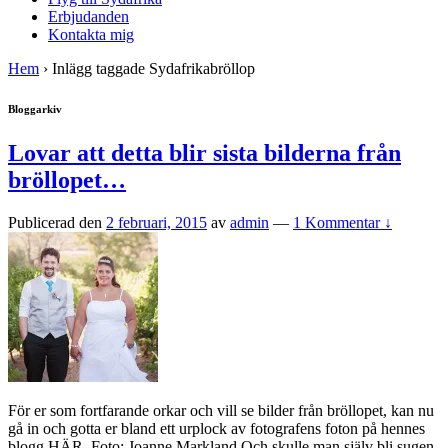
Erbjudanden
Kontakta mig
Hem
›
Inlägg taggade Sydafrikabröllop
Bloggarkiv
Lovar att detta blir sista bilderna från
bröllopet…
Publicerad den
2 februari, 2015
av
admin
—
1 Kommentar ↓
För er som fortfarande orkar och vill se bilder från bröllopet, kan nu
gå in och gotta er bland ett urplock av fotografens foton på hennes
blogg HÄR. Foto: Joanne Markland Och skulle man själv bli sugen