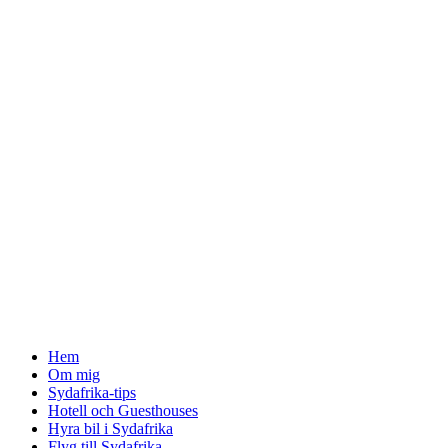
↓
Skip
to
Main
Content
Hem
Om mig
Sydafrika-tips
Hotell och Guesthouses
Hyra bil i Sydafrika
Flyg till Sydafrika