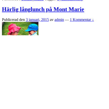
Härlig långlunch på Mont Marie
Publicerad den
3 januari, 2015
av
admin
—
1 Kommentar ↓
Nu börjar bröllopsgästerna anlända så smått och på nyårsafton skulle
vi haft huset fullt med gäster men tjock dimma i Göteborg gjorde att
Fredrics morbror med familjs flyg blev inställt så istället blev det en
stillsam (men ändå väldigt trevlig)
…
Läs mer ›
Publicerad i
Uncategorized
Taggar:
bröllop
,
restauranger i
vindistrikten
,
Stellenbosch
,
Sydafrikabröllop
,
sydafrikas vindistrikt
Search
for: