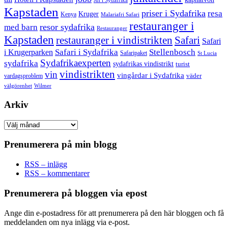
Jul i Sydafrika
Kapstaden
priser i Sydafrika
resa
Kruger
Kenya
Malariafri Safari
restauranger i
resor sydafrika
med barn
Restauranger
Kapstaden
restauranger i vindistrikten
Safari
Safari
Safari i Sydafrika
Stellenbosch
i Krugerparken
Safaripaket
St Lucia
Sydafrikaexperten
sydafrika
sydafrikas vindistrikt
turist
vindistrikten
vin
vingårdar i Sydafrika
väder
vardagsproblem
välgörenhet
Wilmer
Arkiv
Arkiv
Prenumerera på min blogg
RSS – inlägg
RSS – kommentarer
Prenumerera på bloggen via epost
Ange din e-postadress för att prenumerera på den här bloggen och få
meddelanden om nya inlägg via e-post.