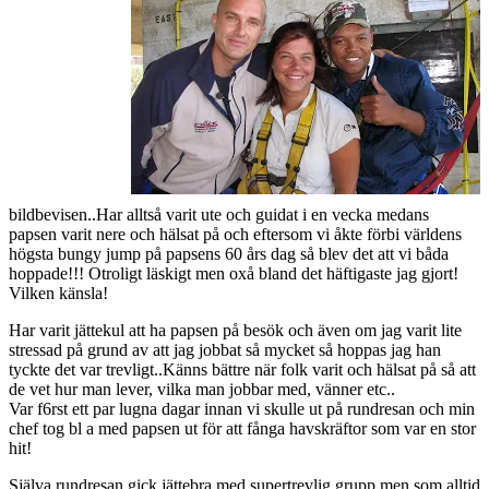
bildbevisen..Har alltså varit ute och guidat i en vecka medans
papsen varit nere och hälsat på och eftersom vi åkte förbi världens
högsta bungy jump på papsens 60 års dag så blev det att vi båda
hoppade!!! Otroligt läskigt men oxå bland det häftigaste jag gjort!
Vilken känsla!
Har varit jättekul att ha papsen på besök och även om jag varit lite
stressad på grund av att jag jobbat så mycket så hoppas jag han
tyckte det var trevligt..Känns bättre när folk varit och hälsat på så att
de vet hur man lever, vilka man jobbar med, vänner etc..
Var f6rst ett par lugna dagar innan vi skulle ut på rundresan och min
chef tog bl a med papsen ut för att fånga havskräftor som var en stor
hit!
Själva rundresan gick jättebra med supertrevlig grupp men som alltid