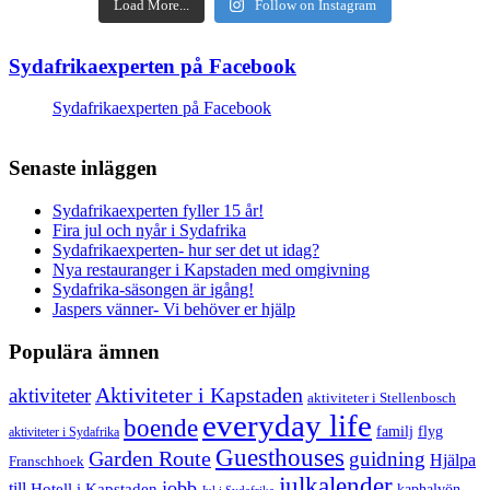
Load More...
Follow on Instagram
Sydafrikaexperten på Facebook
Sydafrikaexperten på Facebook
Senaste inläggen
Sydafrikaexperten fyller 15 år!
Fira jul och nyår i Sydafrika
Sydafrikaexperten- hur ser det ut idag?
Nya restauranger i Kapstaden med omgivning
Sydafrika-säsongen är igång!
Jaspers vänner- Vi behöver er hjälp
Populära ämnen
aktiviteter
Aktiviteter i Kapstaden
aktiviteter i Stellenbosch
everyday life
boende
familj
flyg
aktiviteter i Sydafrika
Guesthouses
Garden Route
guidning
Hjälpa
Franschhoek
julkalender
jobb
till
Hotell i Kapstaden
kaphalvön