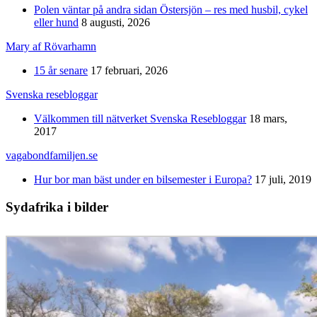
Polen väntar på andra sidan Östersjön – res med husbil, cykel
eller hund
8 augusti, 2026
Mary af Rövarhamn
15 år senare
17 februari, 2026
Svenska resebloggar
Välkommen till nätverket Svenska Resebloggar
18 mars,
2017
vagabondfamiljen.se
Hur bor man bäst under en bilsemester i Europa?
17 juli, 2019
Sydafrika i bilder