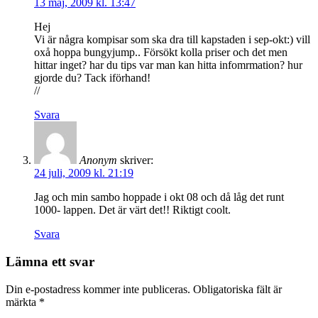
13 maj, 2009 kl. 13:47
Hej
Vi är några kompisar som ska dra till kapstaden i sep-okt:) vill
oxå hoppa bungyjump.. Försökt kolla priser och det men
hittar inget? har du tips var man kan hitta infomrmation? hur
gjorde du? Tack iförhand!
//
Svara
Anonym
skriver:
24 juli, 2009 kl. 21:19
Jag och min sambo hoppade i okt 08 och då låg det runt
1000- lappen. Det är värt det!! Riktigt coolt.
Svara
Lämna ett svar
Din e-postadress kommer inte publiceras.
Obligatoriska fält är
märkta
*