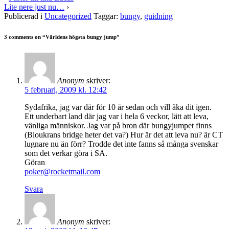
Lite nere just nu…
›
Publicerad i
Uncategorized
Taggar:
bungy
,
guidning
3 comments on “
Världens högsta bungy jump
”
Anonym
skriver:
5 februari, 2009 kl. 12:42
Sydafrika, jag var där för 10 år sedan och vill åka dit igen.
Ett underbart land där jag var i hela 6 veckor, lätt att leva,
vänliga människor. Jag var på bron där bungyjumpet finns
(Bloukrans bridge heter det va?) Hur är det att leva nu? är CT
lugnare nu än förr? Trodde det inte fanns så många svenskar
som det verkar göra i SA.
Göran
poker@rocketmail.com
Svara
Anonym
skriver: