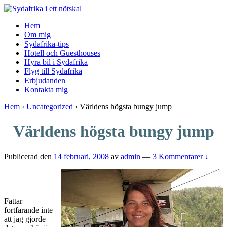
↓
Skip
Hem
to
Om mig
Main
Sydafrika-tips
Content
Hotell och Guesthouses
Hyra bil i Sydafrika
Flyg till Sydafrika
Erbjudanden
Kontakta mig
Hem
›
Uncategorized
›
Världens högsta bungy jump
Världens högsta bungy jump
Publicerad den
14 februari, 2008
av
admin
—
3 Kommentarer ↓
Fattar
fortfarande inte
att jag gjorde