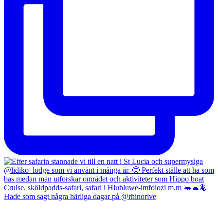
Hade som sagt några härliga dagar på @rhinorive