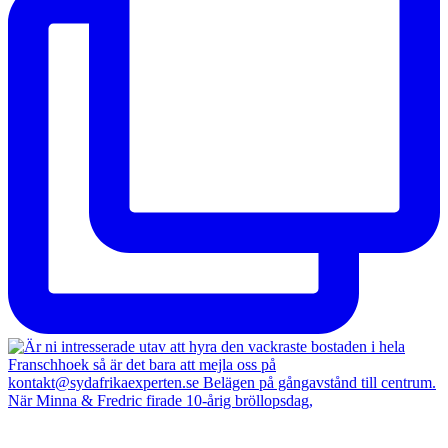
När Minna & Fredric firade 10-årig bröllopsdag,