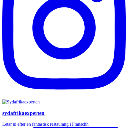
sydafrikaexperten
Letar ni efter en fantastisk restaurang i Franschh