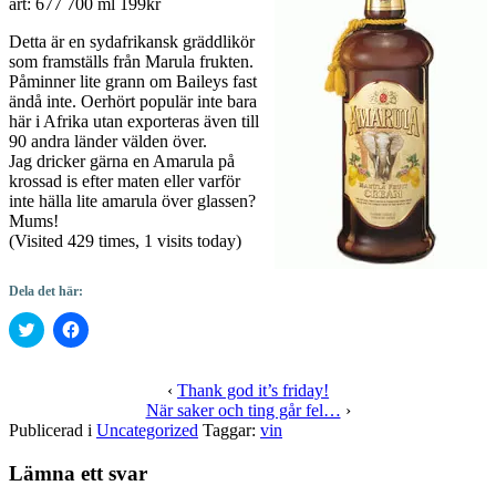
art: 677 700 ml 199kr
Detta är en sydafrikansk gräddlikör
som framställs från Marula frukten.
Påminner lite grann om Baileys fast
ändå inte. Oerhört populär inte bara
här i Afrika utan exporteras även till
90 andra länder välden över.
Jag dricker gärna en Amarula på
krossad is efter maten eller varför
inte hälla lite amarula över glassen?
Mums!
(Visited 429 times, 1 visits today)
Dela det här:
Klicka
Klicka
för
för
att
att
dela
dela
på
på
‹
Thank god it’s friday!
Twitter
Facebook
När saker och ting går fel…
›
(Öppnas
(Öppnas
i
i
Publicerad i
Uncategorized
Taggar:
vin
ett
ett
nytt
nytt
fönster)
fönster)
Lämna ett svar