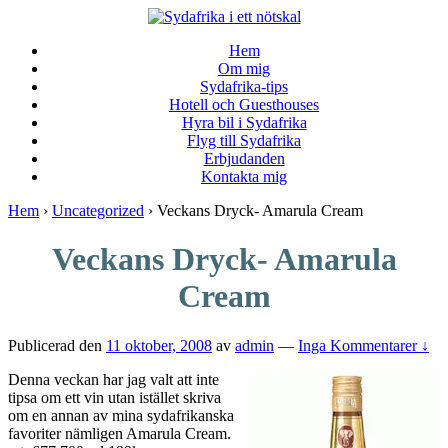
↓
Skip
Hem
to
Om mig
Main
Sydafrika-tips
Content
Hotell och Guesthouses
Hyra bil i Sydafrika
Flyg till Sydafrika
Erbjudanden
Kontakta mig
Hem
›
Uncategorized
›
Veckans Dryck- Amarula Cream
Veckans Dryck- Amarula
Cream
Publicerad den
11 oktober, 2008
av
admin
—
Inga Kommentarer ↓
Denna veckan har jag valt att inte
tipsa om ett vin utan istället skriva
om en annan av mina sydafrikanska
favoriter nämligen Amarula Cream.