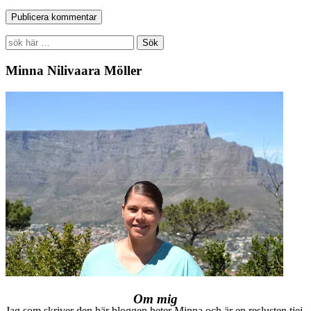
Search
for:
Minna Nilivaara Möller
Om mig
Jag som skriver den här bloggen heter Minna och är en reslusten tjej