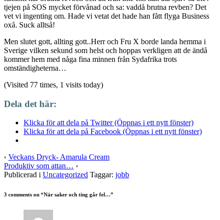
tjejen på SOS mycket förvånad och sa: vaddå brutna revben? Det
vet vi ingenting om. Hade vi vetat det hade han fått flyga Business
oxå. Suck alltså!
Men slutet gott, allting gott..Herr och Fru X borde landa hemma i
Sverige vilken sekund som helst och hoppas verkligen att de ändå
kommer hem med någa fina minnen från Sydafrika trots
omständigheterna…
(Visited 77 times, 1 visits today)
Dela det här:
Klicka för att dela på Twitter (Öppnas i ett nytt fönster)
Klicka för att dela på Facebook (Öppnas i ett nytt fönster)
‹
Veckans Dryck- Amarula Cream
Produktiv som attan…
›
Publicerad i
Uncategorized
Taggar:
jobb
3 comments on “
När saker och ting går fel…
”