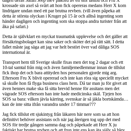
dagen deras Safari Jeep blev påkörd av en stor lastbil och Fru X
krossade sin axel så svårt att hon fick opereras medans Herr X kom
lindrigare undan med ett par brutna revben. (vill även påpeka att
detta är största olyckan i Kruger på 15 år och alltså ingenting som
händer dagligen och ingenting som ska stoppa andra turister från att
åka på safari.)
Detta är självklart en myckat traumatisk upplevelse och det gäller att
försäkringsbolaget kan sina saker och sköter det på rätt sätt. I detta
fallet måste jag säga att jag var helt bestört över vad dåliga SOS
international är.
Transport hem till Sverige skulle fixas men det tog 2 dagar och ett
10-tal samtal från mig och även familjemedlemmar innan de tillslut
fick ihop det och bara attityden hos personalen gjorde mig arg.
Eftersom Fru X blivit opererad och inte kan röra sig speciellt mycket
så skulle hon få flyga business class hem. Då tar man ju för givet att
även hennes make ska få sitta brevid henne för assitans men det
vägrade SOS eftersom han inte hade medicinska skäl. Tjejen hos
SOS sa bara: vilken jävla kärring, svenskar är så jäkla bortskämda…
kan de inte sitta ifrån varandra under 17 timmar???
Jag fick tillslut ett sjukintyg från läkaren här nere som sa att hon
definitivt behöver assistans och när jag återigen tog upp det med
SOS för tredje gången samma dag och påpekade att Herr X ju
faktiskt har brutna revben och att frun inte ens kan äta själv så blev