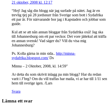
21 oktober, 2008 kl. 12:17
“Hej! Jag såg din blogg när jag surfade på nätet. Jag är en
trevlig tjej på 28 jordsnurr från Sverige som bott i Sydafrika
ett par år. För närvarande bor jag i Kapstaden och jobbar som
guide.
Kul att se att nån annan bloggar från Sydafrika oxå! Jag ska
till Johannesburg om ett par veckor. Det vore jättekul att träffa
en annan svensk! Vad säger du? Vill du visa mig
Johannesburg?
Ps. Kolla gärna in min sida..
http://minna-
sydafrika.blogspot.com/
Ds
Minna – 2 Oktober, 2008, kl. 14:59″
Ar detta du som skrivit inlagg pa min blogg? Har du redan
varit i J’brg? Om du vill traffas har maila, vi ar har till 1/11 sen
hem till sverige igen. /Lars
Svara
Lämna ett svar