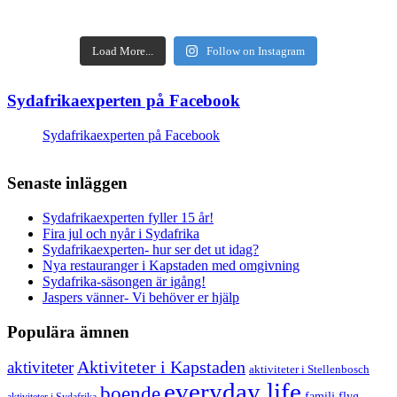
Load More...
Follow on Instagram
Sydafrikaexperten på Facebook
Sydafrikaexperten på Facebook
Senaste inläggen
Sydafrikaexperten fyller 15 år!
Fira jul och nyår i Sydafrika
Sydafrikaexperten- hur ser det ut idag?
Nya restauranger i Kapstaden med omgivning
Sydafrika-säsongen är igång!
Jaspers vänner- Vi behöver er hjälp
Populära ämnen
aktiviteter
Aktiviteter i Kapstaden
aktiviteter i Stellenbosch
everyday life
boende
familj
flyg