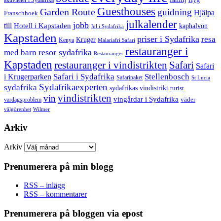
aktiviteter i Sydafrika
Guesthouses
Garden Route
guidning
Hjälpa
Franschhoek
julkalender
jobb
till
Hotell i Kapstaden
kaphalvön
Jul i Sydafrika
Kapstaden
priser i Sydafrika
resa
Kruger
Kenya
Malariafri Safari
restauranger i
resor sydafrika
med barn
Restauranger
Kapstaden
restauranger i vindistrikten
Safari
Safari
Safari i Sydafrika
Stellenbosch
i Krugerparken
Safaripaket
St Lucia
Sydafrikaexperten
sydafrika
sydafrikas vindistrikt
turist
vindistrikten
vin
vingårdar i Sydafrika
väder
vardagsproblem
välgörenhet
Wilmer
Arkiv
Arkiv
Prenumerera på min blogg
RSS – inlägg
RSS – kommentarer
Prenumerera på bloggen via epost