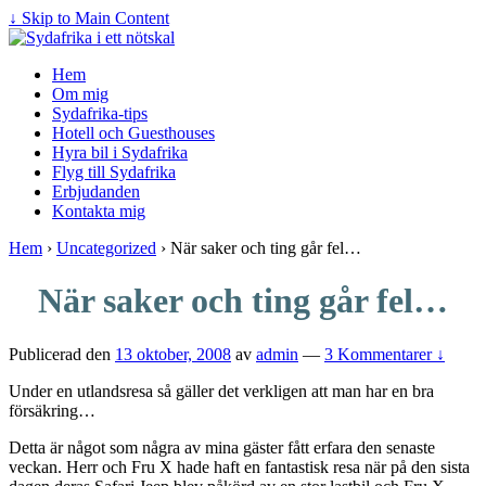
↓ Skip to Main Content
Hem
Om mig
Sydafrika-tips
Hotell och Guesthouses
Hyra bil i Sydafrika
Flyg till Sydafrika
Erbjudanden
Kontakta mig
Hem
›
Uncategorized
›
När saker och ting går fel…
När saker och ting går fel…
Publicerad den
13 oktober, 2008
av
admin
—
3 Kommentarer ↓
Under en utlandsresa så gäller det verkligen att man har en bra
försäkring…
Detta är något som några av mina gäster fått erfara den senaste
veckan. Herr och Fru X hade haft en fantastisk resa när på den sista