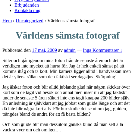
Erbjudanden
Kontakta mig
Hem
›
Uncategorized
›
Världens sämsta fotograf
Världens sämsta fotograf
Publicerad den
17 maj, 2009
av
admin
—
Inga Kommentarer ↓
Sitter och går igenom mina foton från de senaste åren och det är
verkligen inte mycket att hurra för. Jag är helt enkelt sämst på att
komma ihåg och ta kort. Min kamera ligger alltid i handväskan men
det är ytterst sällan som den faktiskt ser dagsljus. Skärpning!
Jag älskar foton och blir alltid jublande glad när någon skickar över
kort som de tagit vid besök och annat men inser nu att jag faktiskt
under de senaste 5 åren säkert inte ens tagit knappa 200 bilder själv.
En anledning är självklart att jag jobbat som guide länge och att det
då inte blir några kort alls. För hur skulle det se ut om jag, guiden,
trängdes bland de andra för att få bästa bilden?
Och som guide blir man dessutom ganska blind då man sett alla
vackra vyer om och om igen…