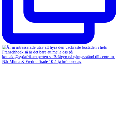
När Minna & Fredric firade 10-årig bröllopsdag,