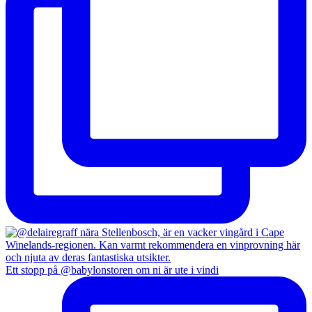
Ett stopp på @babylonstoren om ni är ute i vindi