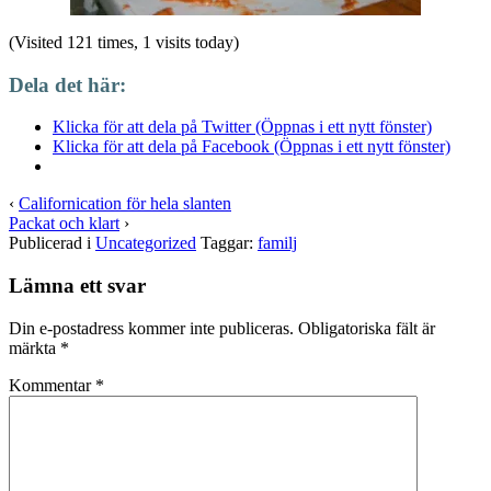
(Visited 121 times, 1 visits today)
Dela det här:
Klicka för att dela på Twitter (Öppnas i ett nytt fönster)
Klicka för att dela på Facebook (Öppnas i ett nytt fönster)
‹
Californication för hela slanten
Packat och klart
›
Publicerad i
Uncategorized
Taggar:
familj
Lämna ett svar
Din e-postadress kommer inte publiceras.
Obligatoriska fält är
märkta
*
Kommentar
*