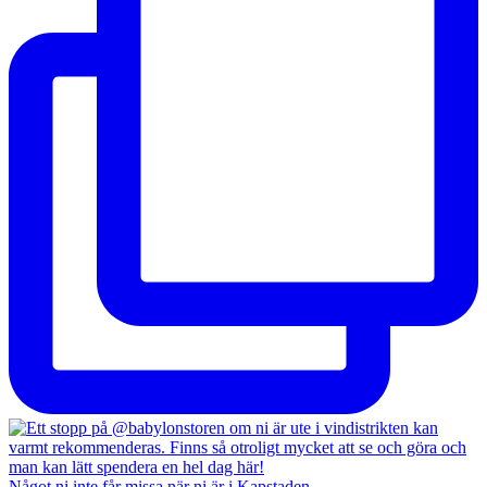
Något ni inte får missa när ni är i Kapstaden