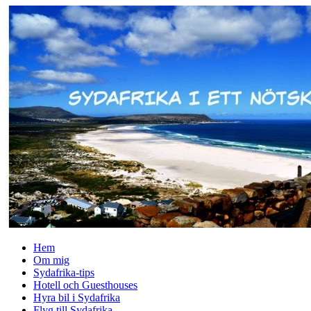
↓
Skip
to
Main
Content
Hem
Om mig
Sydafrika-tips
Hotell och Guesthouses
Hyra bil i Sydafrika
Flyg till Sydafrika