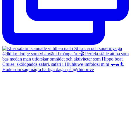
Hade som sagt några härliga dagar på @rhinorive