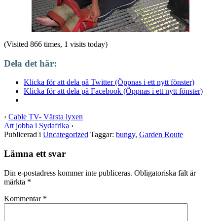
(Visited 866 times, 1 visits today)
Dela det här:
Klicka för att dela på Twitter (Öppnas i ett nytt fönster)
Klicka för att dela på Facebook (Öppnas i ett nytt fönster)
‹
Cable TV- Värsta lyxen
Att jobba i Sydafrika
›
Publicerad i
Uncategorized
Taggar:
bungy
,
Garden Route
Lämna ett svar
Din e-postadress kommer inte publiceras.
Obligatoriska fält är
märkta
*
Kommentar
*