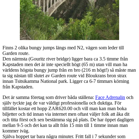
Finns 2 olika bungy jumps längs med N2, vägen som leder till
Garden route.
Den närmsta (Gouritz river bridge) ligger bara ca 3.5 timme från
Kapstaden men det är inte speciellt högt (65 m) utan vill man ha
världens högsta bungy jump från en bro (216 m högt!) så måste man
ta sig nästan till slutet av Garden route vid Bloukrans bron strax
innan Tsitsikamma National park. Ligger ca 6-7 timmars körning
från Kapstaden.
Det är samma företag som driver båda ställena:
Face Adrenalin
och
själv tyckte jag de var väldigt professionella och duktiga. För
tillfället kostar ett hopp ZAR620.00 och vill man kan man boka
biljetter och tid innan via internet men oftast väljer folk att åka dit
och titta först och sen bestämma sig på plats. De har öppet dagligen
mellan 9-5 och det kan ta allt från 15 min till 1 timme innan man
kommer iväg.
Själva hoppet tar bara några minuter. Fritt fall i 7 sekunder som