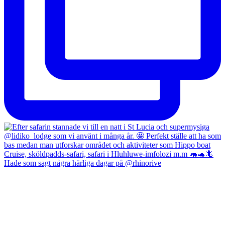
Hade som sagt några härliga dagar på @rhinorive