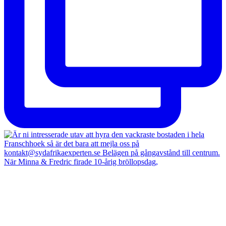
När Minna & Fredric firade 10-årig bröllopsdag,