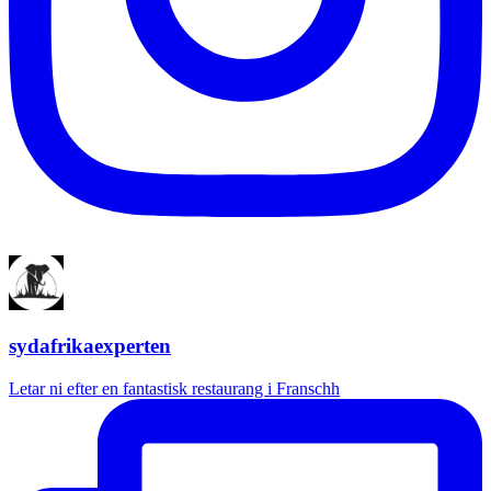
sydafrikaexperten
Letar ni efter en fantastisk restaurang i Franschh