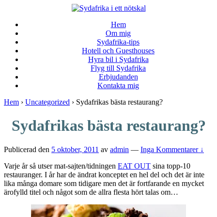
↓
Skip
Hem
to
Om mig
Main
Sydafrika-tips
Content
Hotell och Guesthouses
Hyra bil i Sydafrika
Flyg till Sydafrika
Erbjudanden
Kontakta mig
Hem
›
Uncategorized
›
Sydafrikas bästa restaurang?
Sydafrikas bästa restaurang?
Publicerad den
5 oktober, 2011
av
admin
—
Inga Kommentarer ↓
Varje år så utser mat-sajten/tidningen
EAT OUT
sina topp-10
restauranger. I år har de ändrat konceptet en hel del och det är inte
lika många domare som tidigare men det är fortfarande en mycket
ärofylld titel och något som de allra flesta hört talas om…