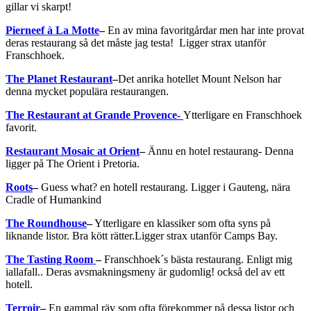
gillar vi skarpt!
Pierneef à La Motte
–
En av mina favoritgårdar men har inte provat
deras restaurang så det måste jag testa! Ligger strax utanför
Franschhoek.
The Planet Restaurant
–
Det anrika hotellet Mount Nelson har
denna mycket populära restaurangen.
The Restaurant at Grande Provence-
Ytterligare en Franschhoek
favorit.
Restaurant Mosaic at Orient
–
Ännu en hotel restaurang- Denna
ligger på The Orient i Pretoria.
Roots
–
Guess what? en hotell restaurang. Ligger i Gauteng, nära
Cradle of Humankind
The Roundhouse
–
Ytterligare en klassiker som ofta syns på
liknande listor. Bra kött rätter.Ligger strax utanför Camps Bay.
The Tasting Room
–
Franschhoek´s bästa restaurang. Enligt mig
iallafall.. Deras avsmakningsmeny är gudomlig! också del av ett
hotell.
Terroir
–
En gammal räv som ofta förekommer på dessa listor och