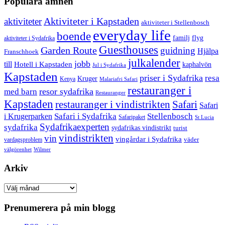
Populära ämnen
aktiviteter
Aktiviteter i Kapstaden
aktiviteter i Stellenbosch
everyday life
boende
familj
flyg
aktiviteter i Sydafrika
Guesthouses
Garden Route
guidning
Hjälpa
Franschhoek
julkalender
jobb
till
Hotell i Kapstaden
kaphalvön
Jul i Sydafrika
Kapstaden
priser i Sydafrika
resa
Kruger
Kenya
Malariafri Safari
restauranger i
resor sydafrika
med barn
Restauranger
Kapstaden
restauranger i vindistrikten
Safari
Safari
Safari i Sydafrika
Stellenbosch
i Krugerparken
Safaripaket
St Lucia
Sydafrikaexperten
sydafrika
sydafrikas vindistrikt
turist
vindistrikten
vin
vingårdar i Sydafrika
väder
vardagsproblem
välgörenhet
Wilmer
Arkiv
Arkiv
Prenumerera på min blogg