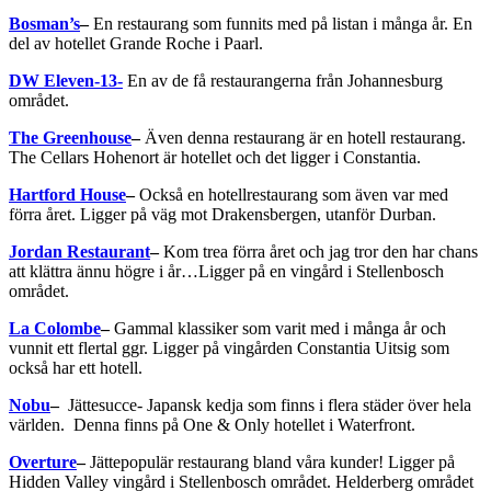
Bosman’s
–
En restaurang som funnits med på listan i många år. En
del av hotellet Grande Roche i Paarl.
DW Eleven-13-
En av de få restaurangerna från Johannesburg
området.
The Greenhouse
–
Även denna restaurang är en hotell restaurang.
The Cellars Hohenort är hotellet och det ligger i Constantia.
Hartford House
–
Också en hotellrestaurang som även var med
förra året. Ligger på väg mot Drakensbergen, utanför Durban.
Jordan Restaurant
–
Kom trea förra året och jag tror den har chans
att klättra ännu högre i år…Ligger på en vingård i Stellenbosch
området.
La Colombe
–
Gammal klassiker som varit med i många år och
vunnit ett flertal ggr. Ligger på vingården Constantia Uitsig som
också har ett hotell.
Nobu
–
Jättesucce- Japansk kedja som finns i flera städer över hela
världen. Denna finns på One & Only hotellet i Waterfront.
Overture
–
Jättepopulär restaurang bland våra kunder! Ligger på
Hidden Valley vingård i Stellenbosch området. Helderberg området