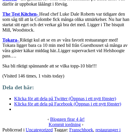
därför är uppbokat lååångt i förväg.
The Test Kitchen-
Head chef Luke Dale Roberts var tidigare den
som såg till att la Colombe fick många olika utmärkelser. Nu har han
startat sitt eget och det verkar gå bra det med. Ligger i The bisquit
Mill, Woodstock.
Tokara-
Riktigt kul att se en av våra favorit restuaranger med!
Tokara ligger bara ca 10 min med bil från Guesthouset så många av
våra gäster käkar middag här..Ligger supervackert vid Helshoogte
pass….
Ska bli riktigt spännande att se vilka topp-10 blir!!!
(Visited 146 times, 1 visits today)
Dela det här:
Klicka för att dela på Twitter (Öppnas i ett nytt fönster)
Klicka för att dela på Facebook (Öppnas i ett nytt fönster)
‹
Bloggen firar 4 år!
Kommit iordning
›
Publicerad i
Uncategorized
Taggar:
Franschhoek
,
restauranger i