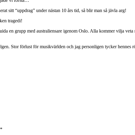
rjade vi förstå…
rat sitt “uppdrag” under nästan 10 års tid, så blir man så jävla arg!
ken tragedi!
guida en grupp med australiensare igenom Oslo. Alla kommer vilja veta
gen. Stor förlust för musikvärlden och jag personligen tycker hennes r
*