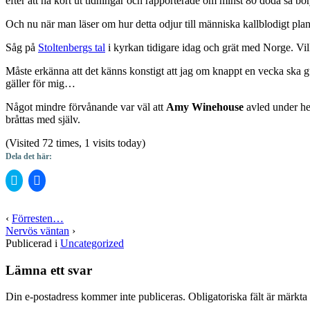
efter att ha kört ut tidningar och rapporterade om minst 80 döda så bö
Och nu när man läser om hur detta odjur till människa kallblodigt plane
Såg på
Stoltenbergs tal
i kyrkan tidigare idag och grät med Norge. Vil
Måste erkänna att det känns konstigt att jag om knappt en vecka ska 
gäller för mig…
Något mindre förvånande var väl att
Amy Winehouse
avled under hel
bråttas med själv.
(Visited 72 times, 1 visits today)
Dela det här:
Klicka
Klicka
för
för
att
att
dela
dela
på
på
‹
Förresten…
Twitter
Facebook
Nervös väntan
›
(Öppnas
(Öppnas
i
i
Publicerad i
Uncategorized
ett
ett
nytt
nytt
fönster)
fönster)
Lämna ett svar
Din e-postadress kommer inte publiceras.
Obligatoriska fält är märkta