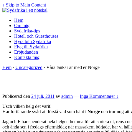
↓ Skip to Main Content
Hem
Om mig
Sydafrika-tips
Hotell och Guesthouses
Hyra bil i Sydafrika
Flyg till Sydafrika
Erbjudanden
Kontakta mig
Hem
›
Uncategorized
›
Våra tankar är med er Norge
Publicerad den
24 juli, 2011
av
admin
—
Inga Kommentarer ↓
Usch vilken helg det varit!
Har fortfarande svårt att förstå vad som hänt i
Norge
och tror nog att v
Jag och F har spenderat hela helgen hemma för att sortera ut, rensa o
och ända sen i fredags eftermiddag när massakern började, har vi hållt