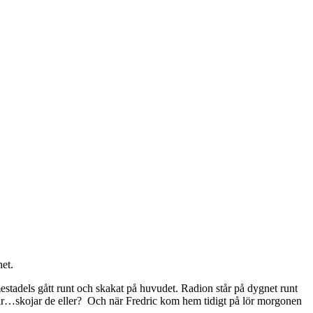
net.
estadels gått runt och skakat på huvudet. Radion står på dygnet runt
n var…skojar de eller? Och när Fredric kom hem tidigt på lör morgonen