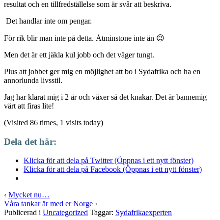
resultat och en tillfredställelse som är svår att beskriva.
Det handlar inte om pengar.
För rik blir man inte på detta. Åtminstone inte än 😉
Men det är ett jäkla kul jobb och det väger tungt.
Plus att jobbet ger mig en möjlighet att bo i Sydafrika och ha en
annorlunda livsstil.
Jag har klarat mig i 2 år och växer så det knakar. Det är bannemig
värt att firas lite!
(Visited 86 times, 1 visits today)
Dela det här:
Klicka för att dela på Twitter (Öppnas i ett nytt fönster)
Klicka för att dela på Facebook (Öppnas i ett nytt fönster)
‹
Mycket nu…
Våra tankar är med er Norge
›
Publicerad i
Uncategorized
Taggar:
Sydafrikaexperten