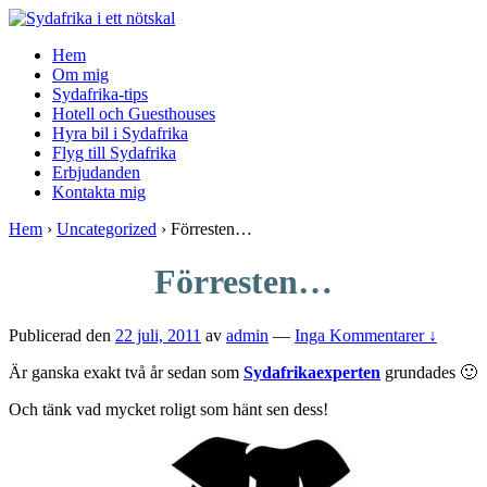
↓
Skip
Hem
to
Om mig
Main
Sydafrika-tips
Content
Hotell och Guesthouses
Hyra bil i Sydafrika
Flyg till Sydafrika
Erbjudanden
Kontakta mig
Hem
›
Uncategorized
›
Förresten…
Förresten…
Publicerad den
22 juli, 2011
av
admin
—
Inga Kommentarer ↓
Är ganska exakt två år sedan som
Sydafrikaexperten
grundades 🙂
Och tänk vad mycket roligt som hänt sen dess!