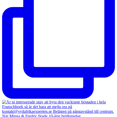
När Minna & Fredric firade 10-årig bröllopsdag,