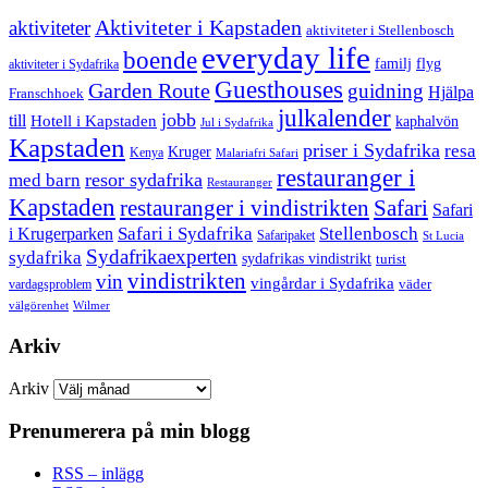
aktiviteter
Aktiviteter i Kapstaden
aktiviteter i Stellenbosch
everyday life
boende
familj
flyg
aktiviteter i Sydafrika
Guesthouses
Garden Route
guidning
Hjälpa
Franschhoek
julkalender
jobb
till
Hotell i Kapstaden
kaphalvön
Jul i Sydafrika
Kapstaden
priser i Sydafrika
resa
Kruger
Kenya
Malariafri Safari
restauranger i
resor sydafrika
med barn
Restauranger
Kapstaden
restauranger i vindistrikten
Safari
Safari
Safari i Sydafrika
Stellenbosch
i Krugerparken
Safaripaket
St Lucia
Sydafrikaexperten
sydafrika
sydafrikas vindistrikt
turist
vindistrikten
vin
vingårdar i Sydafrika
väder
vardagsproblem
välgörenhet
Wilmer
Arkiv
Arkiv
Prenumerera på min blogg
RSS – inlägg