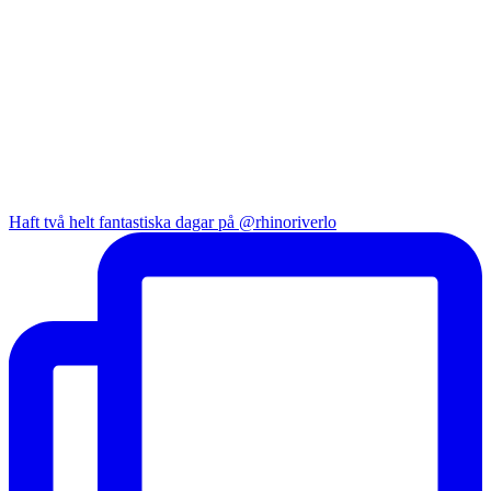
Haft två helt fantastiska dagar på @rhinoriverlo