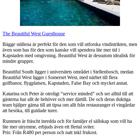
The Beautiful West Guesthouse
Bägge ställena är perfekt för den som vill utforska vindistrikten, men
även som bas för den som kanske vill spendera lite mer tid i
Kapstaden med omgivning. Beautiful West är dessutom idealisk för
mindre grupper.
Beautiful South ligger i universitets området i Stellenbosch, medan
Beautiful West ligger i Somerset West, med närhet till flera
golfbanor, flygplatsen, Kapstaden, False Bay och mycket annat.
Katarina och Peter är otroligt “service minded” och ser alltid till att
gästerna har allt de behöver och mer därtill. De och deras duktiga
team hjälper gärna till att tipsa om allt från restauranger el vingårdar
att besöka, till guidade turer.
Rummen är fräscht inredda och för familjer el sällskap som vill ha
lite mer utrymme, erbjuds även ett flertal sviter.
Pris: Från R480 per person och natt inkl frukost.