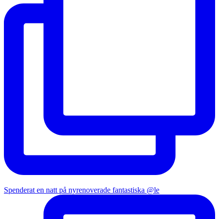
Spenderat en natt på nyrenoverade fantastiska @le