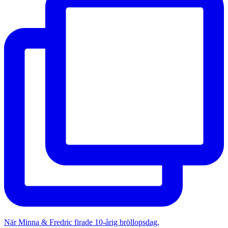
När Minna & Fredric firade 10-årig bröllopsdag,