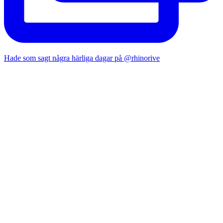
Hade som sagt några härliga dagar på @rhinorive