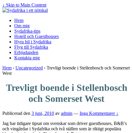
↓ Skip to Main Content
Hem
Om mig
Sydafrika-tips
Hotell och Guesthouses
Hyra bil i Sydafrika
Flyg till Sydafrika
Erbjudanden
Kontakta mig
Hem
›
Uncategorized
›
Trevligt boende i Stellenbosch och Somerset
West
Trevligt boende i Stellenbosch
och Somerset West
Publicerad den
3 juni, 2010
av
admin
—
Inga Kommentarer ↓
Jag har tidigare tipsat om svenskar som driver guesthouses, B&B’s
och vingårdar i Sydafrika och två ställen som är riktigt populära