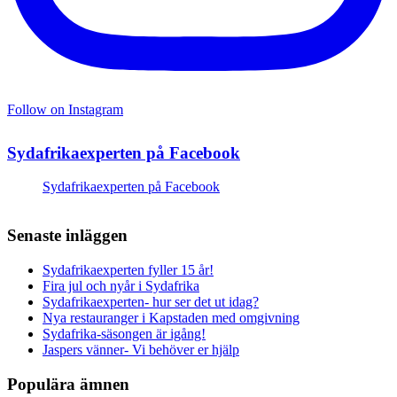
Follow on Instagram
Sydafrikaexperten på Facebook
Sydafrikaexperten på Facebook
Senaste inläggen
Sydafrikaexperten fyller 15 år!
Fira jul och nyår i Sydafrika
Sydafrikaexperten- hur ser det ut idag?
Nya restauranger i Kapstaden med omgivning
Sydafrika-säsongen är igång!
Jaspers vänner- Vi behöver er hjälp
Populära ämnen