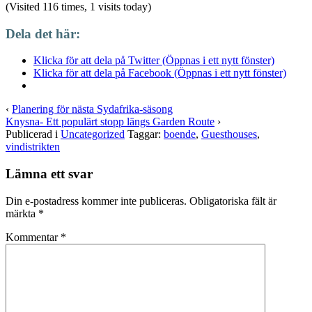
(Visited 116 times, 1 visits today)
Dela det här:
Klicka för att dela på Twitter (Öppnas i ett nytt fönster)
Klicka för att dela på Facebook (Öppnas i ett nytt fönster)
‹
Planering för nästa Sydafrika-säsong
Knysna- Ett populärt stopp längs Garden Route
›
Publicerad i
Uncategorized
Taggar:
boende
,
Guesthouses
,
vindistrikten
Lämna ett svar
Din e-postadress kommer inte publiceras.
Obligatoriska fält är
märkta
*
Kommentar
*