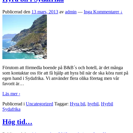
Publicerad den
13 mars, 2013
av
admin
—
Inga Kommentarer ↓
Förutom att förmedla boende på B&B´s och hotell, är det många
som kontaktar oss för att få hjälp att hyra bil när de ska köra runt på
egen hand i Sydafrika. Vi använder flera olika företag men vår
favorit är
…
Läs mer ›
Publicerad i
Uncategorized
Taggar:
Hyra bil
,
hyrbil
,
Hyrbil
Sydafrika
Hög tid…