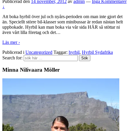
Publicerad den
14 november, 2012
av
admin
—
Inga Kommentarer
↓
Att boka hyrbil över jul och nyårs-perioden om man inte gjort det
än. Speciellt större bil-klasser som minibussar är redan nästan helt
uppbokade. Hyrbil kan man boka via vår sida HÄR så stöttar ni
även vårt lilla företag och det
…
Läs mer ›
Publicerad i
Uncategorized
Taggar:
hyrbil
,
Hyrbil Sydafrika
Search for:
Minna Nilivaara Möller