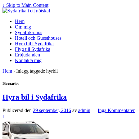
↓ Skip to Main Content
Hem
Om mig
Sydafrika-tips
Hotell och Guesthouses
Hyra bil i Sydafrika
Flyg till Sydafrika
Erbjudanden
Kontakta mig
Hem
›
Inlägg taggade hyrbil
Bloggarkiv
Hyra bil i Sydafrika
Publicerad den
29 september, 2016
av
admin
—
Inga Kommentarer
↓