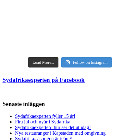
Load More...
Follow on Instagram
Sydafrikaexperten på Facebook
Senaste inläggen
Sydafrikaexperten fyller 15 år!
Fira jul och nyår i Sydafrika
Sydafrikaexperten- hur ser det ut idag?
Nya restauranger i Kapstaden med omgivning
Sydafrika-säsongen är igång!