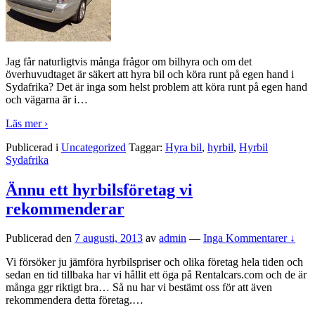
Jag får naturligtvis många frågor om bilhyra och om det
överhuvudtaget är säkert att hyra bil och köra runt på egen hand i
Sydafrika? Det är inga som helst problem att köra runt på egen hand
och vägarna är i
…
Läs mer ›
Publicerad i
Uncategorized
Taggar:
Hyra bil
,
hyrbil
,
Hyrbil
Sydafrika
Ännu ett hyrbilsföretag vi
rekommenderar
Publicerad den
7 augusti, 2013
av
admin
—
Inga Kommentarer ↓
Vi försöker ju jämföra hyrbilspriser och olika företag hela tiden och
sedan en tid tillbaka har vi hållit ett öga på Rentalcars.com och de är
många ggr riktigt bra… Så nu har vi bestämt oss för att även
rekommendera detta företag.
…