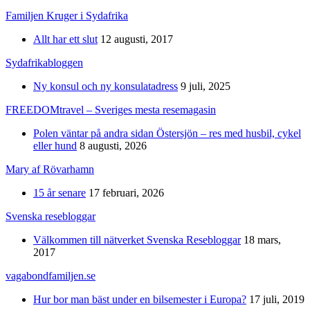
Familjen Kruger i Sydafrika
Allt har ett slut
12 augusti, 2017
Sydafrikabloggen
Ny konsul och ny konsulatadress
9 juli, 2025
FREEDOMtravel – Sveriges mesta resemagasin
Polen väntar på andra sidan Östersjön – res med husbil, cykel
eller hund
8 augusti, 2026
Mary af Rövarhamn
15 år senare
17 februari, 2026
Svenska resebloggar
Välkommen till nätverket Svenska Resebloggar
18 mars,
2017
vagabondfamiljen.se
Hur bor man bäst under en bilsemester i Europa?
17 juli, 2019