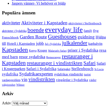
Jaspers vänner- Vi behöver er hjälp
Populära ämnen
aktiviteter
Aktiviteter i Kapstaden
aktiviteter i Stellenbosch
everyday life
boende
familj
flyg
aktiviteter i Sydafrika
Guesthouses
Garden Route
guidning
Hjälpa
Franschhoek
julkalender
jobb
till
Hotell i Kapstaden
kaphalvön
Jul i Sydafrika
Kapstaden
priser i Sydafrika
resa
Kruger
Kenya
Malariafri Safari
restauranger i
resor sydafrika
med barn
Restauranger
Kapstaden
restauranger i vindistrikten
Safari
Safari
Safari i Sydafrika
Stellenbosch
i Krugerparken
Safaripaket
St Lucia
Sydafrikaexperten
sydafrika
sydafrikas vindistrikt
turist
vindistrikten
vin
vingårdar i Sydafrika
väder
vardagsproblem
välgörenhet
Wilmer
Arkiv
Arkiv