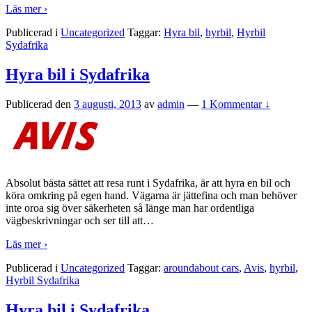
Läs mer ›
Publicerad i
Uncategorized
Taggar:
Hyra bil
,
hyrbil
,
Hyrbil
Sydafrika
Hyra bil i Sydafrika
Publicerad den
3 augusti, 2013
av
admin
—
1 Kommentar ↓
Absolut bästa sättet att resa runt i Sydafrika, är att hyra en bil och
köra omkring på egen hand. Vägarna är jättefina och man behöver
inte oroa sig över säkerheten så länge man har ordentliga
vägbeskrivningar och ser till att
…
Läs mer ›
Publicerad i
Uncategorized
Taggar:
aroundabout cars
,
Avis
,
hyrbil
,
Hyrbil Sydafrika
Hyra bil i Sydafrika