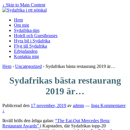
↓ Skip to Main Content
Hem
Om mig
Sydafrika-tips
Hotell och Guesthouses
Hyra bil i Sydafrika
Flyg till Sydafrika
Erbjudanden
Kontakta mig
Hem
›
Uncategorized
›
Sydafrikas bästa restaurang 2019 är…
Sydafrikas bästa restaurang
2019 är…
Publicerad den
17 november, 2019
av
admin
—
Inga Kommentarer
↓
Ikväll hölls den årliga galan:
“The Eat-Out Mercedes Benz
Restaurant Awards”
i Kapstaden, där Sydafrikas topp-20