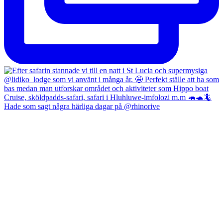
Hade som sagt några härliga dagar på @rhinorive