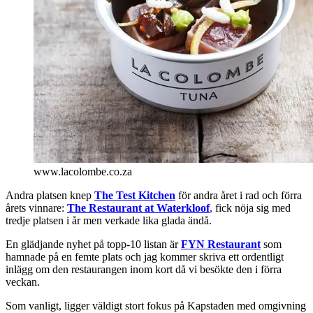
www.lacolombe.co.za
Andra platsen knep
The Test Kitchen
för andra året i rad och förra
årets vinnare:
The Restaurant at Waterkloof
,
fick nöja sig med
tredje platsen i år men verkade lika glada ändå.
En glädjande nyhet på topp-10 listan är
FYN Restaurant
som
hamnade på en femte plats och jag kommer skriva ett ordentligt
inlägg om den restaurangen inom kort då vi besökte den i förra
veckan.
Som vanligt, ligger väldigt stort fokus på Kapstaden med omgivning