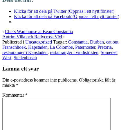
Klicka för att dela på Twitter (Öppnas i ett nytt fönster)
Klicka för att dela på Facebook (Öppnas i ett nytt fönster)
‹
Chefs Warehouse at Beau Constantia
Antrim Villa och Rallycross VM
›
Publicerad i
Uncategorized
Taggar:
Constantia
,
Durban
,
eat out
,
Franschhoek
,
Kapstaden
,
La Colombe
,
Paternoster
,
Pretoria
,
restauranger i Kapstaden
,
restauranger i vindistrikten
,
Somerset
West
,
Stellenbosch
Lämna ett svar
Din e-postadress kommer inte publiceras.
Obligatoriska fält är
märkta
*
Kommentar
*