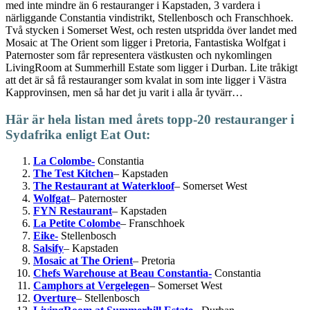
med inte mindre än 6 restauranger i Kapstaden, 3 vardera i
närliggande Constantia vindistrikt, Stellenbosch och Franschhoek.
Två stycken i Somerset West, och resten utspridda över landet med
Mosaic at The Orient som ligger i Pretoria, Fantastiska Wolfgat i
Paternoster som får representera västkusten och nykomlingen
LivingRoom at Summerhill Estate som ligger i Durban. Lite tråkigt
att det är så få restauranger som kvalat in som inte ligger i Västra
Kapprovinsen, men så har det ju varit i alla år tyvärr…
Här är hela listan med årets topp-20 restauranger i
Sydafrika enligt Eat Out:
La Colombe-
Constantia
The Test Kitchen
– Kapstaden
The Restaurant at Waterkloof
– Somerset West
Wolfgat
– Paternoster
FYN Restaurant
– Kapstaden
La Petite Colombe
– Franschhoek
Eike-
Stellenbosch
Salsify
– Kapstaden
Mosaic at The Orient
– Pretoria
Chefs Warehouse at Beau Constantia-
Constantia
Camphors at Vergelegen
– Somerset West
Overture
– Stellenbosch