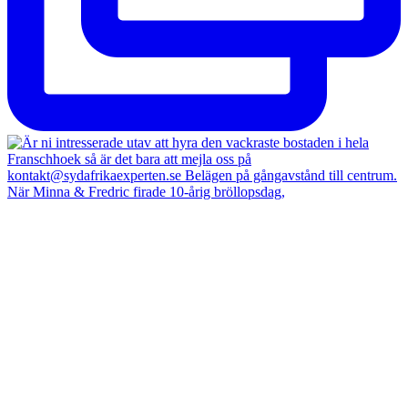
När Minna & Fredric firade 10-årig bröllopsdag,