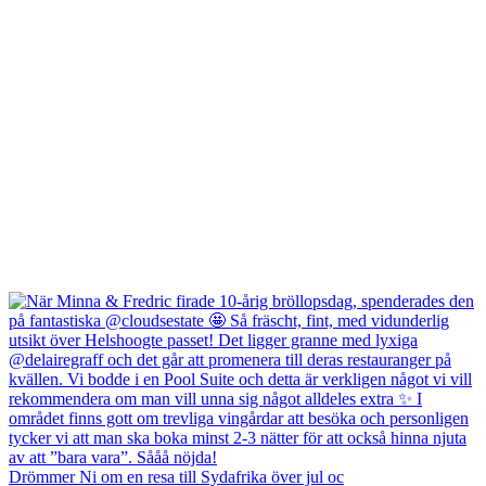
Drömmer Ni om en resa till Sydafrika över jul oc