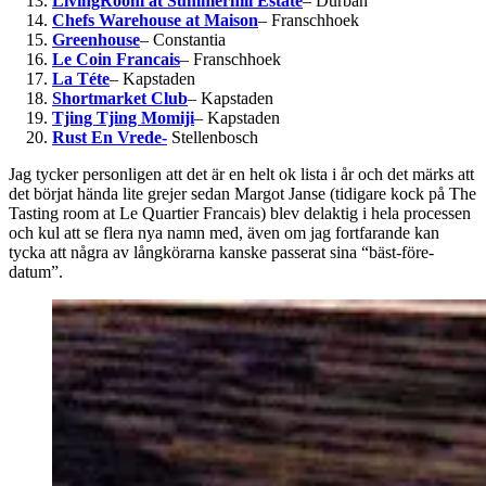
LivingRoom at Summerhill Estate
– Durban
Chefs Warehouse at Maison
– Franschhoek
Greenhouse
– Constantia
Le Coin Francais
– Franschhoek
La Téte
– Kapstaden
Shortmarket Club
– Kapstaden
Tjing Tjing Momiji
– Kapstaden
Rust En Vrede-
Stellenbosch
Jag tycker personligen att det är en helt ok lista i år och det märks att
det börjat hända lite grejer sedan Margot Janse (tidigare kock på The
Tasting room at Le Quartier Francais) blev delaktig i hela processen
och kul att se flera nya namn med, även om jag fortfarande kan
tycka att några av långkörarna kanske passerat sina “bäst-före-
datum”.