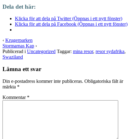
Dela det här:
Klicka för att dela på Twitter (Öppnas i ett nytt fönster)
Klicka för att dela på Facebook (Öppnas i ett nytt fönster)
‹
Krugerparken
Stormarnas Kap
›
Publicerad i
Uncategorized
Taggar:
mina resor
,
resor sydafrika
,
Swaziland
Lämna ett svar
Din e-postadress kommer inte publiceras.
Obligatoriska fält är
märkta
*
Kommentar
*