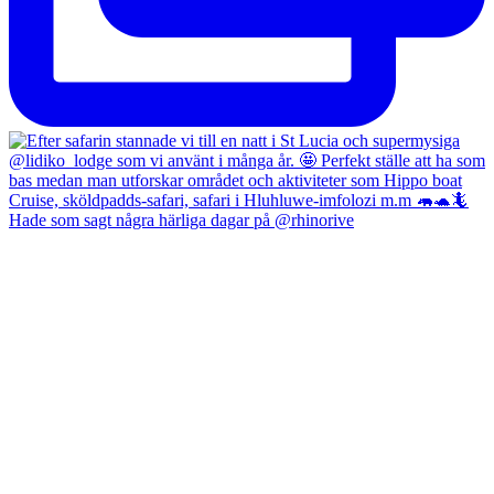
Hade som sagt några härliga dagar på @rhinorive