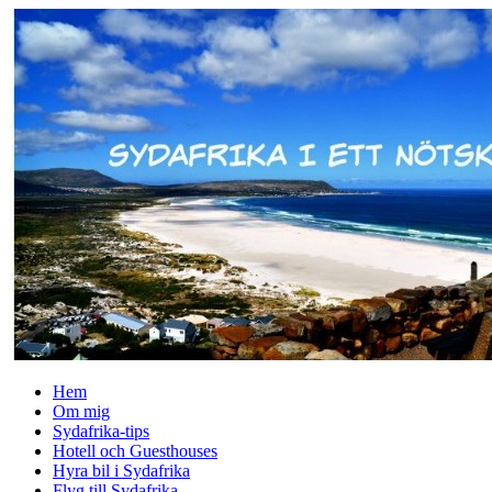
↓
Skip
to
Main
Content
Hem
Om mig
Sydafrika-tips
Hotell och Guesthouses
Hyra bil i Sydafrika
Flyg till Sydafrika