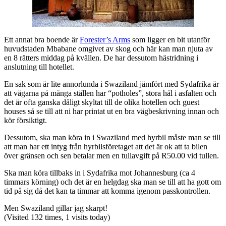
Ett annat bra boende är
Forester’s Arms
som ligger en bit utanför
huvudstaden Mbabane omgivet av skog och här kan man njuta av
en 8 rätters middag på kvällen. De har dessutom hästridning i
anslutning till hotellet.
En sak som är lite annorlunda i Swaziland jämfört med Sydafrika är
att vägarna på många ställen har “potholes”, stora hål i asfalten och
det är ofta ganska dåligt skyltat till de olika hotellen och guest
houses så se till att ni har printat ut en bra vägbeskrivning innan och
kör försiktigt.
Dessutom, ska man köra in i Swaziland med hyrbil måste man se till
att man har ett intyg från hyrbilsföretaget att det är ok att ta bilen
över gränsen och sen betalar men en tullavgift på R50.00 vid tullen.
Ska man köra tillbaks in i Sydafrika mot Johannesburg (ca 4
timmars körning) och det är en helgdag ska man se till att ha gott om
tid på sig då det kan ta timmar att komma igenom passkontrollen.
Men Swaziland gillar jag skarpt!
(Visited 132 times, 1 visits today)