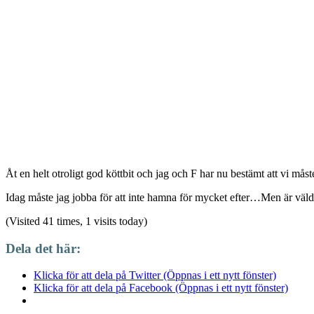
Åt en helt otroligt god köttbit och jag och F har nu bestämt att vi måste 
Idag måste jag jobba för att inte hamna för mycket efter…Men är väl
(Visited 41 times, 1 visits today)
Dela det här:
Klicka för att dela på Twitter (Öppnas i ett nytt fönster)
Klicka för att dela på Facebook (Öppnas i ett nytt fönster)