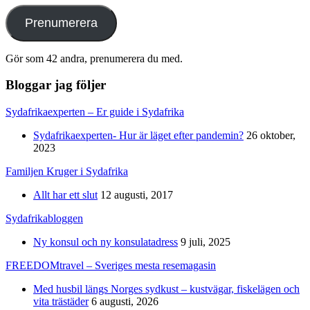
Prenumerera
Gör som 42 andra, prenumerera du med.
Bloggar jag följer
Sydafrikaexperten – Er guide i Sydafrika
Sydafrikaexperten- Hur är läget efter pandemin?
26 oktober,
2023
Familjen Kruger i Sydafrika
Allt har ett slut
12 augusti, 2017
Sydafrikabloggen
Ny konsul och ny konsulatadress
9 juli, 2025
FREEDOMtravel – Sveriges mesta resemagasin
Med husbil längs Norges sydkust – kustvägar, fiskelägen och
vita trästäder
6 augusti, 2026