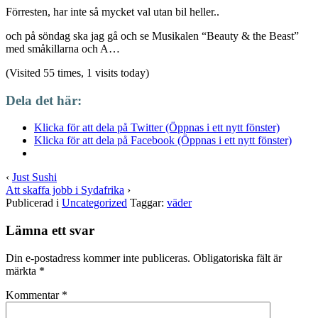
Förresten, har inte så mycket val utan bil heller..
och på söndag ska jag gå och se Musikalen “Beauty & the Beast”
med småkillarna och A…
(Visited 55 times, 1 visits today)
Dela det här:
Klicka för att dela på Twitter (Öppnas i ett nytt fönster)
Klicka för att dela på Facebook (Öppnas i ett nytt fönster)
‹
Just Sushi
Att skaffa jobb i Sydafrika
›
Publicerad i
Uncategorized
Taggar:
väder
Lämna ett svar
Din e-postadress kommer inte publiceras.
Obligatoriska fält är
märkta
*
Kommentar
*