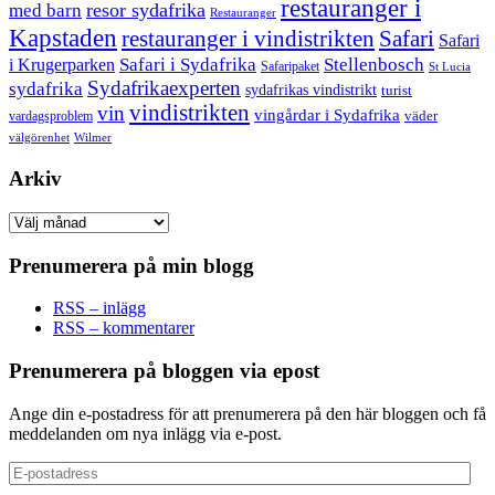
restauranger i
resor sydafrika
med barn
Restauranger
Kapstaden
restauranger i vindistrikten
Safari
Safari
Safari i Sydafrika
Stellenbosch
i Krugerparken
Safaripaket
St Lucia
Sydafrikaexperten
sydafrika
sydafrikas vindistrikt
turist
vindistrikten
vin
vingårdar i Sydafrika
väder
vardagsproblem
välgörenhet
Wilmer
Arkiv
Arkiv
Prenumerera på min blogg
RSS – inlägg
RSS – kommentarer
Prenumerera på bloggen via epost
Ange din e-postadress för att prenumerera på den här bloggen och få
meddelanden om nya inlägg via e-post.
E-
postadress