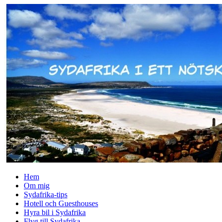
↓
Skip
to
Main
Content
Hem
Om mig
Sydafrika-tips
Hotell och Guesthouses
Hyra bil i Sydafrika
Flyg till Sydafrika