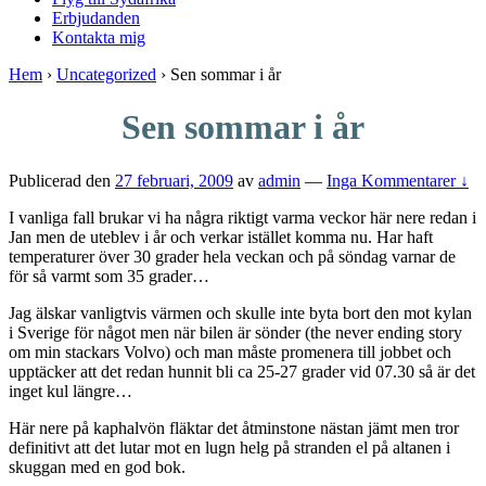
Erbjudanden
Kontakta mig
Hem
›
Uncategorized
›
Sen sommar i år
Sen sommar i år
Publicerad den
27 februari, 2009
av
admin
—
Inga Kommentarer ↓
I vanliga fall brukar vi ha några riktigt varma veckor här nere redan i
Jan men de uteblev i år och verkar istället komma nu. Har haft
temperaturer över 30 grader hela veckan och på söndag varnar de
för så varmt som 35 grader…
Jag älskar vanligtvis värmen och skulle inte byta bort den mot kylan
i Sverige för något men när bilen är sönder (the never ending story
om min stackars Volvo) och man måste promenera till jobbet och
upptäcker att det redan hunnit bli ca 25-27 grader vid 07.30 så är det
inget kul längre…
Här nere på kaphalvön fläktar det åtminstone nästan jämt men tror
definitivt att det lutar mot en lugn helg på stranden el på altanen i
skuggan med en god bok.