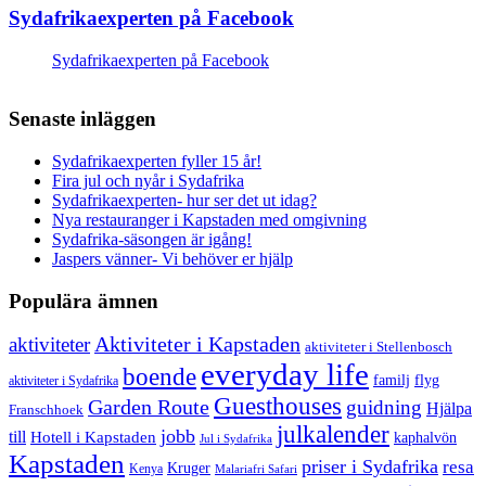
Sydafrikaexperten på Facebook
Sydafrikaexperten på Facebook
Senaste inläggen
Sydafrikaexperten fyller 15 år!
Fira jul och nyår i Sydafrika
Sydafrikaexperten- hur ser det ut idag?
Nya restauranger i Kapstaden med omgivning
Sydafrika-säsongen är igång!
Jaspers vänner- Vi behöver er hjälp
Populära ämnen
aktiviteter
Aktiviteter i Kapstaden
aktiviteter i Stellenbosch
everyday life
boende
familj
flyg
aktiviteter i Sydafrika
Guesthouses
Garden Route
guidning
Hjälpa
Franschhoek
julkalender
jobb
till
Hotell i Kapstaden
kaphalvön
Jul i Sydafrika
Kapstaden
priser i Sydafrika
resa
Kruger
Kenya
Malariafri Safari