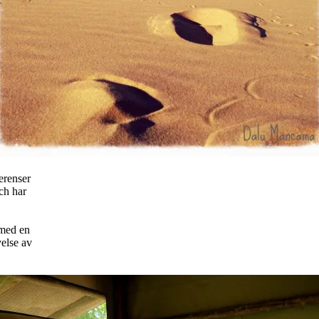
erenser
ch har
 med en
velse av