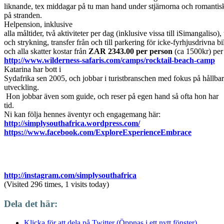
liknande, tex middagar på tu man hand under stjärnorna och romantis
på stranden.
Helpension, inklusive
alla måltider, två aktiviteter per dag (inklusive vissa till iSimangaliso), 
och strykning, transfer från och till parkering för icke-fyrhjusdrivna bi
och alla skatter kostar från
ZAR 2343.00 per person
(ca 1500kr) per 
http://www.wilderness-safaris.com/camps/rocktail-beach-camp
Katarina har bott i
Sydafrika sen 2005, och jobbar i turistbranschen med fokus på hållbar
utveckling.
Hon jobbar även som guide, och reser på egen hand så ofta hon har
tid.
Ni kan följa hennes äventyr och engagemang här:
http://simplysouthafrica.wordpress.com/
https://www.facebook.com/ExploreExperienceEmbrace
http://instagram.com/simplysouthafrica
(Visited 296 times, 1 visits today)
Dela det här:
Klicka för att dela på Twitter (Öppnas i ett nytt fönster)