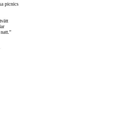
ka picnics
tvätt
lar
natt.”