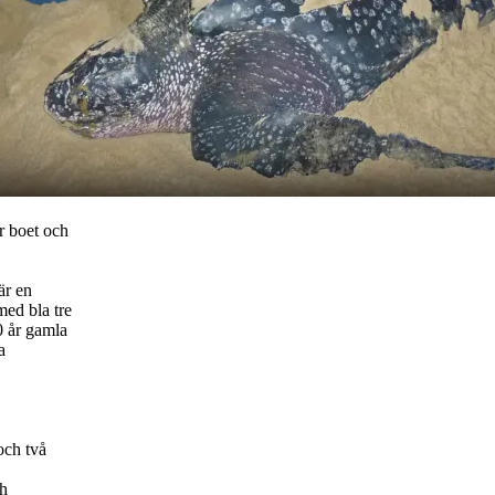
r boet och
är en
med bla tre
0 år gamla
a
och två
ch