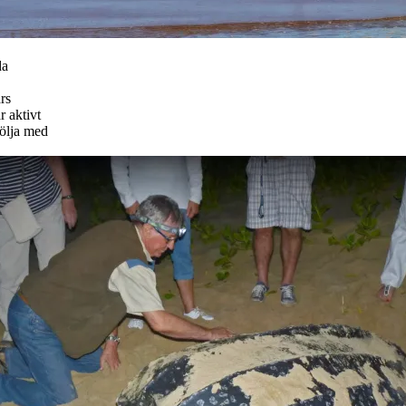
da
rs
r aktivt
följa med