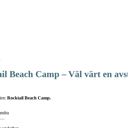
e
il Beach Camp – Väl värt en avs
llen:
Rocktail Beach Camp.
 andra
jar…