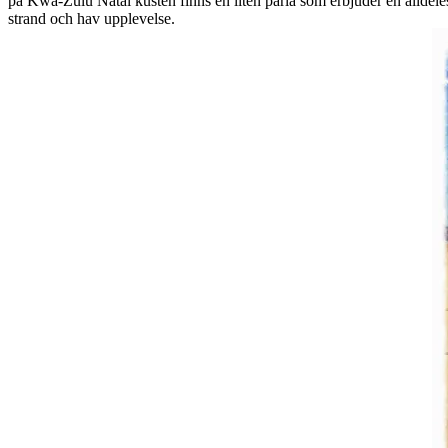
på Kwa-Zulu Natal kusten finns en liten pärla som erbjuder en alldel
strand och hav upplevelse.