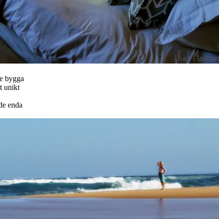
te bygga
t unikt
 de enda