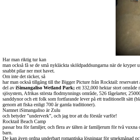
Har man riktig tur kan
man också få se de små nykläckta sköldpaddsungarna när de kryper u
snabbt pilar ner mot havet.
Om inte det räcker, så
har man också tillgång till the Bigger Picture från Rocktail: reservatet 
del av
iSimangaliso Wetland Park;
ett 332,000 hektar stort område 
sjösystem, Afrikas största flodmynnings område, 526 fågelarter, 2500
sanddynor och ett folk som fortfarande lever på ett traditionellt sätt (bl
genom att fiska enligt 700 år gamla traditioner).
Namnet iSimangaliso är Zulu
och betyder ”underverk”, och jag tror att du förstår varför!
Rocktail Beach Camp
passar bra för familjer, och flera av tälten är familjerum för två vuxna 
barn.
De kan även ordna underbart romantiska lösningar för smekmånad o