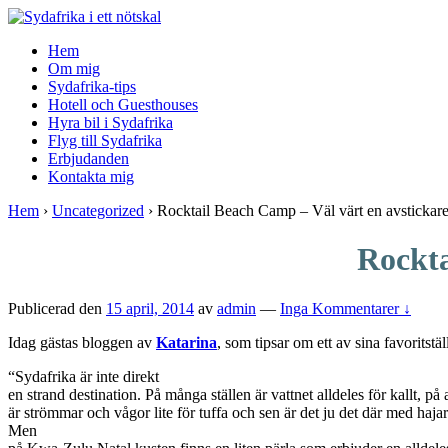
↓
Skip
Hem
to
Om mig
Main
Sydafrika-tips
Content
Hotell och Guesthouses
Hyra bil i Sydafrika
Flyg till Sydafrika
Erbjudanden
Kontakta mig
Hem
›
Uncategorized
›
Rocktail Beach Camp – Väl värt en avstickar
Rockta
Publicerad den
15 april, 2014
av
admin
—
Inga Kommentarer ↓
Idag gästas bloggen av
Katarina
, som tipsar om ett av sina favoritstä
“Sydafrika är inte direkt
en strand destination. På många ställen är vattnet alldeles för kallt, på
är strömmar och vågor lite för tuffa och sen är det ju det där med ha
Men