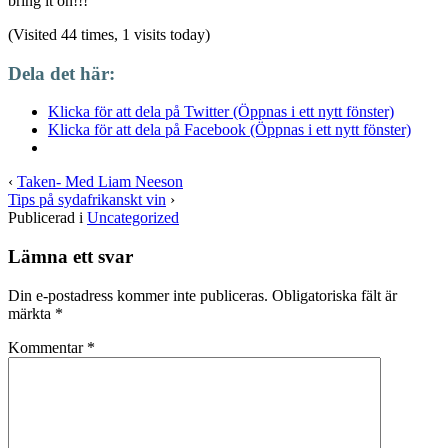
bring it on!!!
(Visited 44 times, 1 visits today)
Dela det här:
Klicka för att dela på Twitter (Öppnas i ett nytt fönster)
Klicka för att dela på Facebook (Öppnas i ett nytt fönster)
‹
Taken- Med Liam Neeson
Tips på sydafrikanskt vin
›
Publicerad i
Uncategorized
Lämna ett svar
Din e-postadress kommer inte publiceras.
Obligatoriska fält är
märkta
*
Kommentar
*