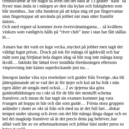
centralvärme är för något så även om det bara är 13 grader “kallt” så
fryser man ända in i märgen av den råa kylan och fuktigheten som
blir inomhus.. har ofta funderat på att köpa mig ett par fingervantar
utan fingertoppar att använda på jobbet när man sitter framför
datorn..
Och med regnet så kommer även översvämningarna… så kvällens
vinkurs som vanligtvis hålls på “river club” inne i stan har fått ställas
in…
Annars har det varit en lugn vecka..mycket på jobbet men tagit det
väldigt lugnt privat.. Drack på tok för många öl igårkväll och har
mått som jag förtjänat hela dagen idag så blir nog inte många knop
ikväll… faktiskt lite lättad över inställda föreläsningen eftersom
vinprovning inte känns superlockande just nu…
Imorgon landar våra nya reseledare och guider från Sverige..ska bli
jättespännande att se vad det är för tjejer och kul att ha folk i min
egen ålder att umgås med också… 2 av tjejerna ska göra
guideutbildningen nu i okt så för de blir det stentufft schema
framöver..och innan de har tagit sin examen kommer jag vara
tvungen att hoppa in här och där som guide… Första stora gruppen
anländer i slutet av okt så från och med nu är det full fart…älskar
tempot under säsong och även om det blir många långa dagar och en
hel del magknip framöver så är det precis detta jag behöver..har
alltid varit lite av en arbetsnarkoman och jobbar bäst under press so