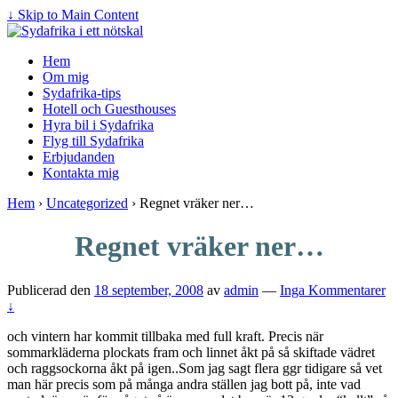
↓ Skip to Main Content
Hem
Om mig
Sydafrika-tips
Hotell och Guesthouses
Hyra bil i Sydafrika
Flyg till Sydafrika
Erbjudanden
Kontakta mig
Hem
›
Uncategorized
›
Regnet vräker ner…
Regnet vräker ner…
Publicerad den
18 september, 2008
av
admin
—
Inga Kommentarer
↓
och vintern har kommit tillbaka med full kraft. Precis när
sommarkläderna plockats fram och linnet åkt på så skiftade vädret
och raggsockorna åkt på igen..Som jag sagt flera ggr tidigare så vet
man här precis som på många andra ställen jag bott på, inte vad