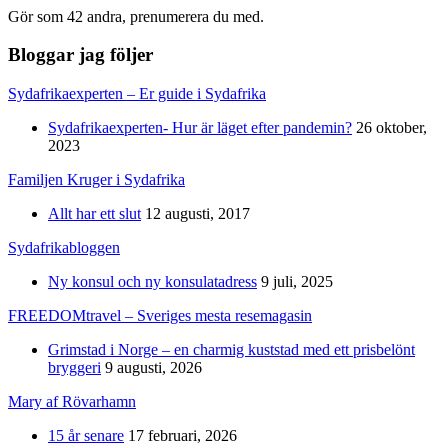
Gör som 42 andra, prenumerera du med.
Bloggar jag följer
Sydafrikaexperten – Er guide i Sydafrika
Sydafrikaexperten- Hur är läget efter pandemin?
26 oktober,
2023
Familjen Kruger i Sydafrika
Allt har ett slut
12 augusti, 2017
Sydafrikabloggen
Ny konsul och ny konsulatadress
9 juli, 2025
FREEDOMtravel – Sveriges mesta resemagasin
Grimstad i Norge – en charmig kuststad med ett prisbelönt
bryggeri
9 augusti, 2026
Mary af Rövarhamn
15 år senare
17 februari, 2026