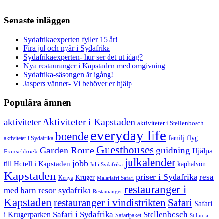
Senaste inläggen
Sydafrikaexperten fyller 15 år!
Fira jul och nyår i Sydafrika
Sydafrikaexperten- hur ser det ut idag?
Nya restauranger i Kapstaden med omgivning
Sydafrika-säsongen är igång!
Jaspers vänner- Vi behöver er hjälp
Populära ämnen
aktiviteter
Aktiviteter i Kapstaden
aktiviteter i Stellenbosch
everyday life
boende
familj
flyg
aktiviteter i Sydafrika
Guesthouses
Garden Route
guidning
Hjälpa
Franschhoek
julkalender
jobb
till
Hotell i Kapstaden
kaphalvön
Jul i Sydafrika
Kapstaden
priser i Sydafrika
resa
Kruger
Kenya
Malariafri Safari
restauranger i
resor sydafrika
med barn
Restauranger
Kapstaden
restauranger i vindistrikten
Safari
Safari
Safari i Sydafrika
Stellenbosch
i Krugerparken
Safaripaket
St Lucia