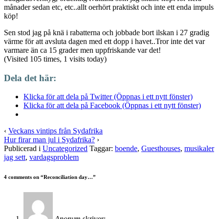
månader sedan etc, etc..allt oerhört praktiskt och inte ett enda impuls
köp!
Sen stod jag på knä i rabatterna och jobbade bort ilskan i 27 gradig
värme för att avsluta dagen med ett dopp i havet..Tror inte det var
varmare än ca 15 grader men uppfriskande var det!
(Visited 105 times, 1 visits today)
Dela det här:
Klicka för att dela på Twitter (Öppnas i ett nytt fönster)
Klicka för att dela på Facebook (Öppnas i ett nytt fönster)
‹
Veckans vintips från Sydafrika
Hur firar man jul i Sydafrika?
›
Publicerad i
Uncategorized
Taggar:
boende
,
Guesthouses
,
musikaler
jag sett
,
vardagsproblem
4 comments on “
Reconciliation day…
”
Anonym
skriver: