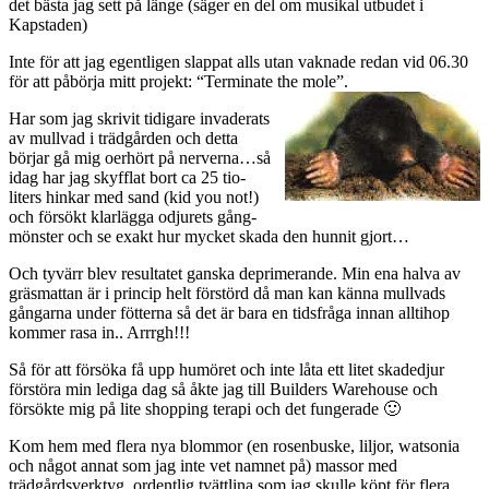
det bästa jag sett på länge (säger en del om musikal utbudet i
Kapstaden)
Inte för att jag egentligen slappat alls utan vaknade redan vid 06.30
för att påbörja mitt projekt: “Terminate the mole”.
Har som jag skrivit tidigare invaderats
av mullvad i trädgården och detta
börjar gå mig oerhört på nerverna…så
idag har jag skyfflat bort ca 25 tio-
liters hinkar med sand (kid you not!)
och försökt klarlägga odjurets gång-
mönster och se exakt hur mycket skada den hunnit gjort…
Och tyvärr blev resultatet ganska deprimerande. Min ena halva av
gräsmattan är i princip helt förstörd då man kan känna mullvads
gångarna under fötterna så det är bara en tidsfråga innan alltihop
kommer rasa in.. Arrrgh!!!
Så för att försöka få upp humöret och inte låta ett litet skadedjur
förstöra min lediga dag så åkte jag till Builders Warehouse och
försökte mig på lite shopping terapi och det fungerade 🙂
Kom hem med flera nya blommor (en rosenbuske, liljor, watsonia
och något annat som jag inte vet namnet på) massor med
trädgårdsverktyg, ordentlig tvättlina som jag skulle köpt för flera