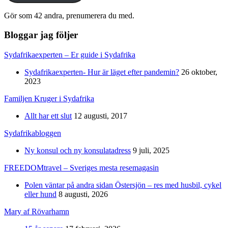
Gör som 42 andra, prenumerera du med.
Bloggar jag följer
Sydafrikaexperten – Er guide i Sydafrika
Sydafrikaexperten- Hur är läget efter pandemin?
26 oktober,
2023
Familjen Kruger i Sydafrika
Allt har ett slut
12 augusti, 2017
Sydafrikabloggen
Ny konsul och ny konsulatadress
9 juli, 2025
FREEDOMtravel – Sveriges mesta resemagasin
Polen väntar på andra sidan Östersjön – res med husbil, cykel
eller hund
8 augusti, 2026
Mary af Rövarhamn