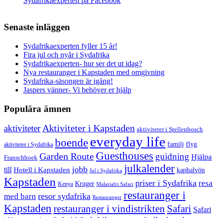
Sydafrikaexperten på Facebook
Senaste inläggen
Sydafrikaexperten fyller 15 år!
Fira jul och nyår i Sydafrika
Sydafrikaexperten- hur ser det ut idag?
Nya restauranger i Kapstaden med omgivning
Sydafrika-säsongen är igång!
Jaspers vänner- Vi behöver er hjälp
Populära ämnen
aktiviteter
Aktiviteter i Kapstaden
aktiviteter i Stellenbosch
everyday life
boende
familj
flyg
aktiviteter i Sydafrika
Guesthouses
Garden Route
guidning
Hjälpa
Franschhoek
julkalender
jobb
till
Hotell i Kapstaden
kaphalvön
Jul i Sydafrika
Kapstaden
priser i Sydafrika
resa
Kruger
Kenya
Malariafri Safari
restauranger i
resor sydafrika
med barn
Restauranger
Kapstaden
restauranger i vindistrikten
Safari
Safari