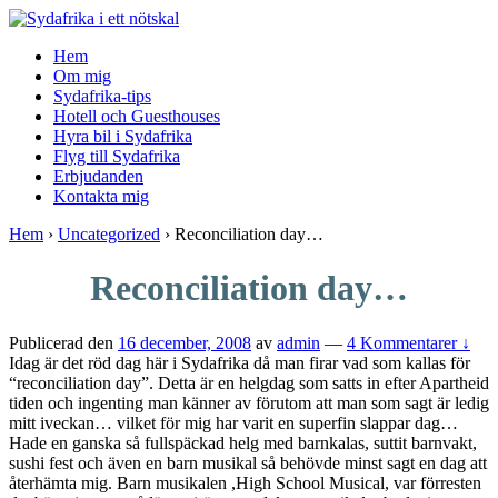
↓
Skip
Hem
to
Om mig
Main
Sydafrika-tips
Content
Hotell och Guesthouses
Hyra bil i Sydafrika
Flyg till Sydafrika
Erbjudanden
Kontakta mig
Hem
›
Uncategorized
›
Reconciliation day…
Reconciliation day…
Publicerad den
16 december, 2008
av
admin
—
4 Kommentarer ↓
Idag är det röd dag här i Sydafrika då man firar vad som kallas för
“reconciliation day”. Detta är en helgdag som satts in efter Apartheid
tiden och ingenting man känner av förutom att man som sagt är ledig
mitt iveckan… vilket för mig har varit en superfin slappar dag…
Hade en ganska så fullspäckad helg med barnkalas, suttit barnvakt,
sushi fest och även en barn musikal så behövde minst sagt en dag att
återhämta mig. Barn musikalen ,High School Musical, var förresten