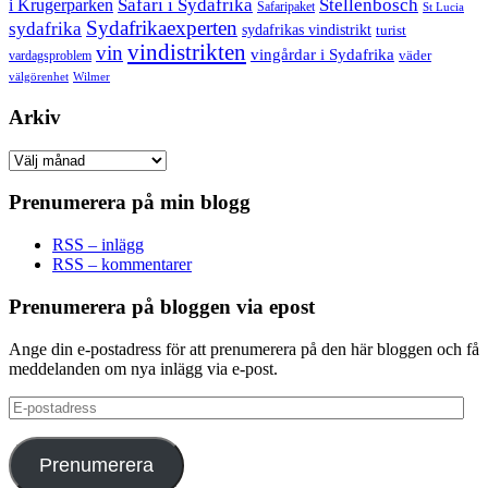
Safari i Sydafrika
Stellenbosch
i Krugerparken
Safaripaket
St Lucia
Sydafrikaexperten
sydafrika
sydafrikas vindistrikt
turist
vindistrikten
vin
vingårdar i Sydafrika
väder
vardagsproblem
välgörenhet
Wilmer
Arkiv
Arkiv
Prenumerera på min blogg
RSS – inlägg
RSS – kommentarer
Prenumerera på bloggen via epost
Ange din e-postadress för att prenumerera på den här bloggen och få
meddelanden om nya inlägg via e-post.
E-
postadress
Prenumerera