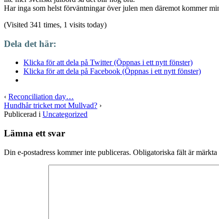
Har inga som helst förväntningar över julen men däremot kommer min 
(Visited 341 times, 1 visits today)
Dela det här:
Klicka för att dela på Twitter (Öppnas i ett nytt fönster)
Klicka för att dela på Facebook (Öppnas i ett nytt fönster)
‹
Reconciliation day…
Hundhår tricket mot Mullvad?
›
Publicerad i
Uncategorized
Lämna ett svar
Din e-postadress kommer inte publiceras.
Obligatoriska fält är märkta