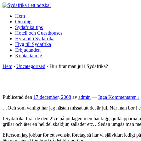
↓
Skip
Hem
to
Om mig
Main
Sydafrika-tips
Content
Hotell och Guesthouses
Hyra bil i Sydafrika
Flyg till Sydafrika
Erbjudanden
Kontakta mig
Hem
›
Uncategorized
›
Hur firar man jul i Sydafrika?
Publicerad den
17 december, 2008
av
admin
—
Inga Kommentarer ↓
…Och som vanligt har jag nästan missat att det är jul. När man bor i et
I Sydafrika firar de den 25:e på juldagen men här läggs julklapparna u
grillar och äter en hel del skaldjur, sallader etc…Sedan umgås man me
Eftersom jag jobbar för ett svenskt företag så har vi självklart ledigt 
lite mer svenskt julbord så det blir nog bra.