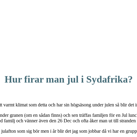
Hur firar man jul i Sydafrika?
t varmt klimat som detta och har sin högsäsong under julen så blir det int
nder granen (om en sådan finns) och sen träffas familjen för en Jul lun
d familj och vänner även den 26 Dec och ofta åker man ut till stranden
på julafton som sig bör men i år blir det jag som jobbar då vi har en gru