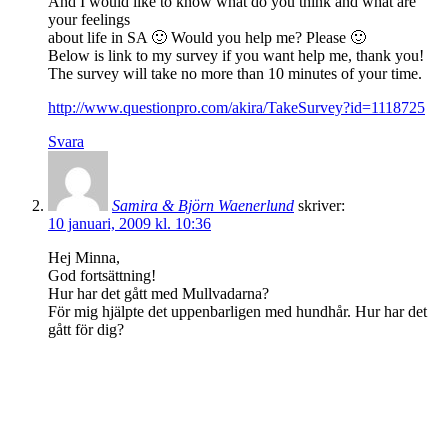
And I would like to know what do you think and what are
your feelings
about life in SA 🙂 Would you help me? Please 🙂
Below is link to my survey if you want help me, thank you!
The survey will take no more than 10 minutes of your time.
http://www.questionpro.com/akira/TakeSurvey?id=1118725
Svara
Samira & Björn Waenerlund
skriver:
10 januari, 2009 kl. 10:36
Hej Minna,
God fortsättning!
Hur har det gått med Mullvadarna?
För mig hjälpte det uppenbarligen med hundhår. Hur har det
gått för dig?
/Björn
Svara
Lämna ett svar