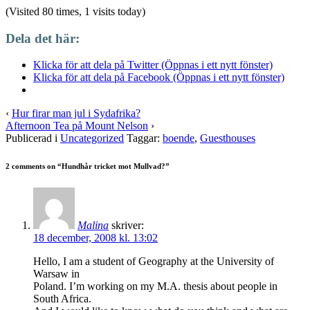
(Visited 80 times, 1 visits today)
Dela det här:
Klicka för att dela på Twitter (Öppnas i ett nytt fönster)
Klicka för att dela på Facebook (Öppnas i ett nytt fönster)
‹
Hur firar man jul i Sydafrika?
Afternoon Tea på Mount Nelson
›
Publicerad i
Uncategorized
Taggar:
boende
,
Guesthouses
2 comments on “
Hundhår tricket mot Mullvad?
”
Malina
skriver:
18 december, 2008 kl. 13:02
Hello, I am a student of Geography at the University of
Warsaw in
Poland. I’m working on my M.A. thesis about people in
South Africa.