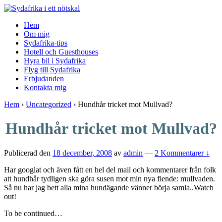
↓
Skip
Hem
to
Om mig
Main
Sydafrika-tips
Content
Hotell och Guesthouses
Hyra bil i Sydafrika
Flyg till Sydafrika
Erbjudanden
Kontakta mig
Hem
›
Uncategorized
›
Hundhår tricket mot Mullvad?
Hundhår tricket mot Mullvad?
Publicerad den
18 december, 2008
av
admin
—
2 Kommentarer ↓
Har googlat och även fått en hel del mail och kommentarer från folk
att hundhår tydligen ska göra susen mot min nya fiende: mullvaden.
Så nu har jag bett alla mina hundägande vänner börja samla..Watch
out!
To be continued…