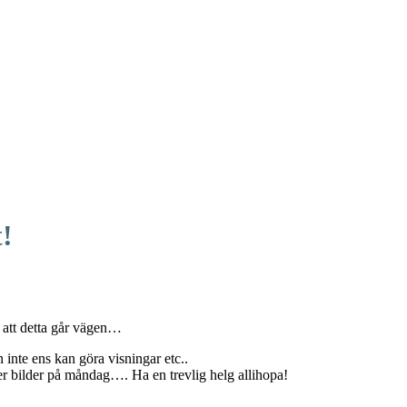
!
g att detta går vägen…
an inte ens kan göra visningar etc..
efter bilder på måndag…. Ha en trevlig helg allihopa!