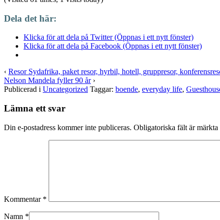
Dela det här:
Klicka för att dela på Twitter (Öppnas i ett nytt fönster)
Klicka för att dela på Facebook (Öppnas i ett nytt fönster)
‹
Resor Sydafrika, paket resor, hyrbil, hotell, gruppresor, konferensre
Nelson Mandela fyller 90 år
›
Publicerad i
Uncategorized
Taggar:
boende
,
everyday life
,
Guesthous
Lämna ett svar
Din e-postadress kommer inte publiceras.
Obligatoriska fält är märkta
Kommentar
*
Namn
*