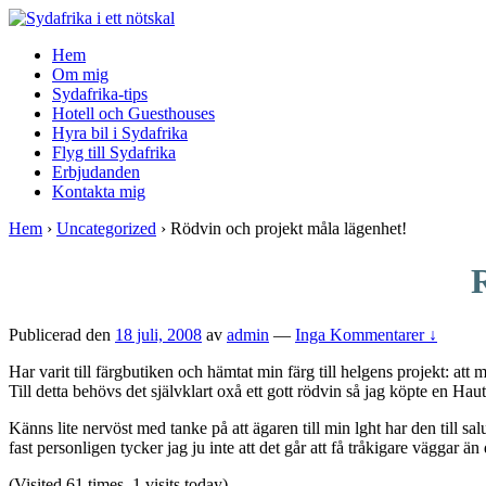
↓
Skip
Hem
to
Om mig
Main
Sydafrika-tips
Content
Hotell och Guesthouses
Hyra bil i Sydafrika
Flyg till Sydafrika
Erbjudanden
Kontakta mig
Hem
›
Uncategorized
›
Rödvin och projekt måla lägenhet!
Publicerad den
18 juli, 2008
av
admin
—
Inga Kommentarer ↓
Har varit till färgbutiken och hämtat min färg till helgens projekt: att 
Till detta behövs det självklart oxå ett gott rödvin så jag köpte en Ha
Känns lite nervöst med tanke på att ägaren till min lght har den till salu
fast personligen tycker jag ju inte att det går att få tråkigare väggar ä
(Visited 61 times, 1 visits today)