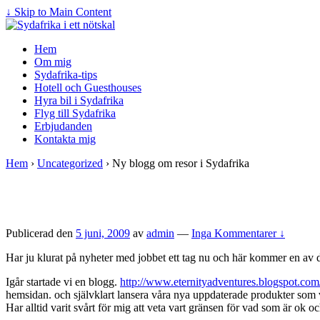
↓ Skip to Main Content
Hem
Om mig
Sydafrika-tips
Hotell och Guesthouses
Hyra bil i Sydafrika
Flyg till Sydafrika
Erbjudanden
Kontakta mig
Hem
›
Uncategorized
›
Ny blogg om resor i Sydafrika
Publicerad den
5 juni, 2009
av
admin
—
Inga Kommentarer ↓
Har ju klurat på nyheter med jobbet ett tag nu och här kommer en av
Igår startade vi en blogg.
http://www.eternityadventures.blogspot.com
hemsidan. och självklart lansera våra nya uppdaterade produkter som 
Har alltid varit svårt för mig att veta vart gränsen för vad som är ok o