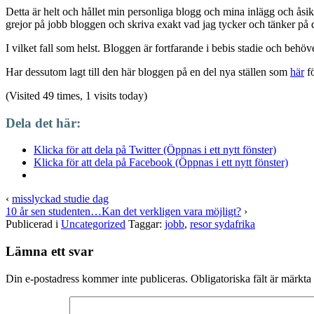
Detta är helt och hållet min personliga blogg och mina inlägg och åsi
grejor på jobb bloggen och skriva exakt vad jag tycker och tänker på 
I vilket fall som helst. Bloggen är fortfarande i bebis stadie och behöv
Har dessutom lagt till den här bloggen på en del nya ställen som
här
fö
(Visited 49 times, 1 visits today)
Dela det här:
Klicka för att dela på Twitter (Öppnas i ett nytt fönster)
Klicka för att dela på Facebook (Öppnas i ett nytt fönster)
‹
misslyckad studie dag
10 år sen studenten…Kan det verkligen vara möjligt?
›
Publicerad i
Uncategorized
Taggar:
jobb
,
resor sydafrika
Lämna ett svar
Din e-postadress kommer inte publiceras.
Obligatoriska fält är märkta