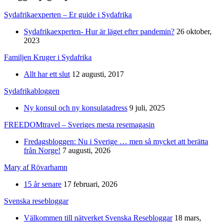
Sydafrikaexperten – Er guide i Sydafrika
Sydafrikaexperten- Hur är läget efter pandemin?
26 oktober,
2023
Familjen Kruger i Sydafrika
Allt har ett slut
12 augusti, 2017
Sydafrikabloggen
Ny konsul och ny konsulatadress
9 juli, 2025
FREEDOMtravel – Sveriges mesta resemagasin
Fredagsbloggen: Nu i Sverige … men så mycket att berätta
från Norge!
7 augusti, 2026
Mary af Rövarhamn
15 år senare
17 februari, 2026
Svenska resebloggar
Välkommen till nätverket Svenska Resebloggar
18 mars,