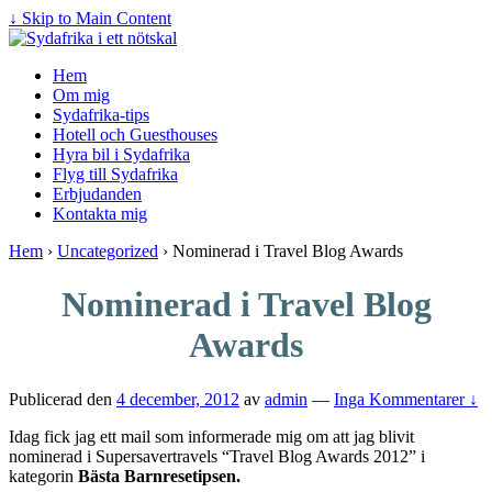
↓ Skip to Main Content
Hem
Om mig
Sydafrika-tips
Hotell och Guesthouses
Hyra bil i Sydafrika
Flyg till Sydafrika
Erbjudanden
Kontakta mig
Hem
›
Uncategorized
›
Nominerad i Travel Blog Awards
Nominerad i Travel Blog
Awards
Publicerad den
4 december, 2012
av
admin
—
Inga Kommentarer ↓
Idag fick jag ett mail som informerade mig om att jag blivit
nominerad i Supersavertravels “Travel Blog Awards 2012” i
kategorin
Bästa Barnresetipsen.