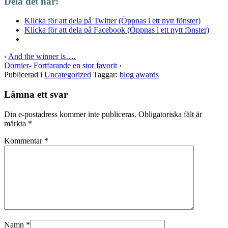
Dela det här:
Klicka för att dela på Twitter (Öppnas i ett nytt fönster)
Klicka för att dela på Facebook (Öppnas i ett nytt fönster)
‹
And the winner is….
Dornier- Fortfarande en stor favorit
›
Publicerad i
Uncategorized
Taggar:
blog awards
Lämna ett svar
Din e-postadress kommer inte publiceras.
Obligatoriska fält är
märkta
*
Kommentar
*
Namn
*