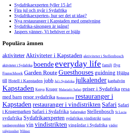
Sydafrikaexperten fyller 15 år!
Fira jul och nyår i Sydafrika
Sydafrikaexperten- hur ser det ut idag?
Nya restauranger i Kapstaden med omgivning
Sydafrika-säsongen är igång!
Jaspers vänner- Vi behöver er hjälp
Populära ämnen
aktiviteter
Aktiviteter i Kapstaden
aktiviteter i Stellenbosch
everyday life
boende
familj
flyg
aktiviteter i Sydafrika
Guesthouses
Garden Route
guidning
Hjälpa
Franschhoek
julkalender
jobb
till
Hotell i Kapstaden
kaphalvön
Jul i Sydafrika
Kapstaden
priser i Sydafrika
resa
Kruger
Kenya
Malariafri Safari
restauranger i
resor sydafrika
med barn
Restauranger
Kapstaden
restauranger i vindistrikten
Safari
Safari
Safari i Sydafrika
Stellenbosch
i Krugerparken
Safaripaket
St Lucia
Sydafrikaexperten
sydafrika
sydafrikas vindistrikt
turist
vindistrikten
vin
vingårdar i Sydafrika
väder
vardagsproblem
välgörenhet
Wilmer