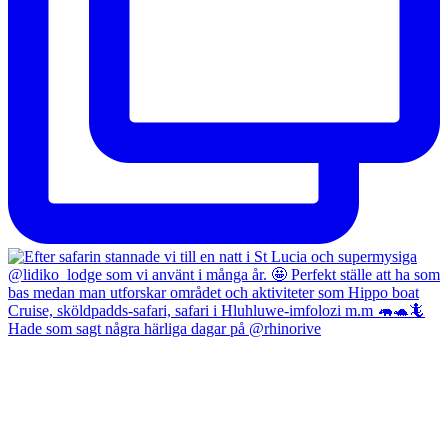
Hade som sagt några härliga dagar på @rhinorive