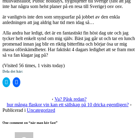
mullvadsfällor, Public holidays, flygbiljetter till sverige (fast att jag
inte har några som helst planer på en resa till Sverige) osv osv.
är vanligtvis inte den som smygsurfar på jobbet av den enkla
anledningen att jag aldrig har tid men idag så…
Alla andra har ledigt, det är en fantastiskt fin höst dag ute och jag
tycker helt enkelt synd om mig själv. Bäst jag går ut och tar en lunch
promenad innan jag blir en riktig bitterfitta och börjar ösa ur mig
massa oförskämdheter. Har faktiskt 4 dagars ledighet att se fram mot
så va fan klagar jag på?
(Visited 56 times, 1 visits today)
Dela det här:
Klicka
Klicka
för
för
att
att
dela
dela
på
på
‹
Va? Påsk redan?
Twitter
Facebook
hur många flaskor vin kan ett sällskap på 10 dricka egentligen?
›
(Öppnas
(Öppnas
i
i
Publicerad i
Uncategorized
ett
ett
nytt
nytt
fönster)
fönster)
One comment on “
när man kör fast
”