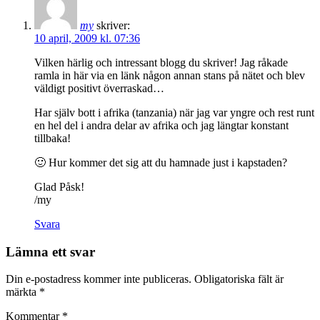
my
skriver:
10 april, 2009 kl. 07:36
Vilken härlig och intressant blogg du skriver! Jag råkade
ramla in här via en länk någon annan stans på nätet och blev
väldigt positivt överraskad…
Har själv bott i afrika (tanzania) när jag var yngre och rest runt
en hel del i andra delar av afrika och jag längtar konstant
tillbaka!
🙂 Hur kommer det sig att du hamnade just i kapstaden?
Glad Påsk!
/my
Svara
Lämna ett svar
Din e-postadress kommer inte publiceras.
Obligatoriska fält är
märkta
*
Kommentar
*