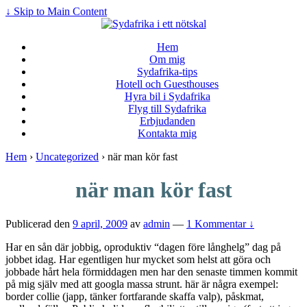
↓ Skip to Main Content
Hem
Om mig
Sydafrika-tips
Hotell och Guesthouses
Hyra bil i Sydafrika
Flyg till Sydafrika
Erbjudanden
Kontakta mig
Hem
›
Uncategorized
›
när man kör fast
när man kör fast
Publicerad den
9 april, 2009
av
admin
—
1 Kommentar ↓
Har en sån där jobbig, oproduktiv “dagen före långhelg” dag på
jobbet idag. Har egentligen hur mycket som helst att göra och
jobbade hårt hela förmiddagen men har den senaste timmen kommit
på mig själv med att googla massa strunt. här är några exempel:
border collie (japp, tänker fortfarande skaffa valp), påskmat,