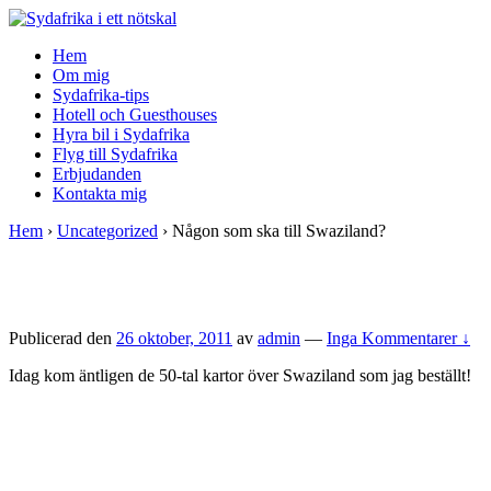
↓
Skip
Hem
to
Om mig
Main
Sydafrika-tips
Content
Hotell och Guesthouses
Hyra bil i Sydafrika
Flyg till Sydafrika
Erbjudanden
Kontakta mig
Hem
›
Uncategorized
›
Någon som ska till Swaziland?
Publicerad den
26 oktober, 2011
av
admin
—
Inga Kommentarer ↓
Idag kom äntligen de 50-tal kartor över Swaziland som jag beställt!