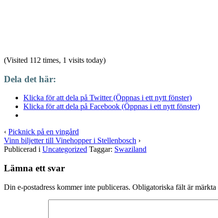
(Visited 112 times, 1 visits today)
Dela det här:
Klicka för att dela på Twitter (Öppnas i ett nytt fönster)
Klicka för att dela på Facebook (Öppnas i ett nytt fönster)
‹
Picknick på en vingård
Vinn biljetter till Vinehopper i Stellenbosch
›
Publicerad i
Uncategorized
Taggar:
Swaziland
Lämna ett svar
Din e-postadress kommer inte publiceras.
Obligatoriska fält är märkta