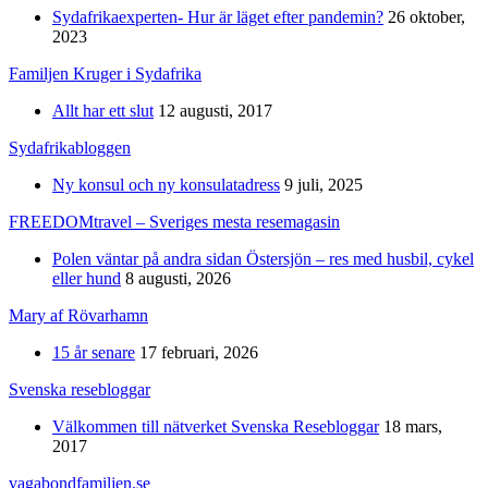
Sydafrikaexperten- Hur är läget efter pandemin?
26 oktober,
2023
Familjen Kruger i Sydafrika
Allt har ett slut
12 augusti, 2017
Sydafrikabloggen
Ny konsul och ny konsulatadress
9 juli, 2025
FREEDOMtravel – Sveriges mesta resemagasin
Polen väntar på andra sidan Östersjön – res med husbil, cykel
eller hund
8 augusti, 2026
Mary af Rövarhamn
15 år senare
17 februari, 2026
Svenska resebloggar
Välkommen till nätverket Svenska Resebloggar
18 mars,
2017
vagabondfamiljen.se