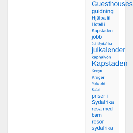
Guesthouses
guidning
Hjälpa till
Hotell i
Kapstaden
jobb
Jul i Sydafrika
julkalender
kaphalvön
Kapstaden
Kenya
Kruger
Malariafri
Safari
priser i
Sydafrika
resa med
barn
resor
sydafrika