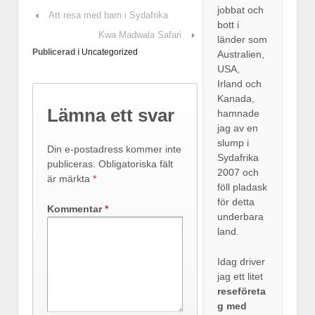
jobbat och
‹
Att resa med barn i Sydafrika
bott i
Kwa Madwala Safari
›
länder som
Publicerad i
Uncategorized
Australien,
USA,
Irland och
Kanada,
Lämna ett svar
hamnade
jag av en
slump i
Din e-postadress kommer inte
Sydafrika
publiceras.
Obligatoriska fält
2007 och
är märkta
*
föll pladask
för detta
Kommentar
*
underbara
land.
Idag driver
jag ett litet
reseföreta
g med