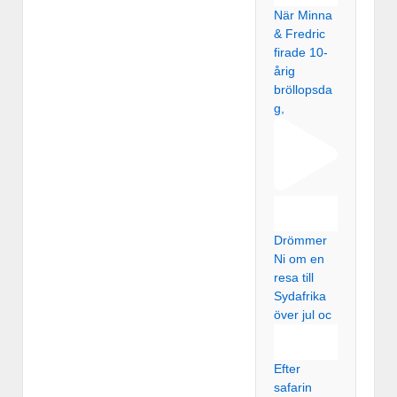
När Minna
& Fredric
firade 10-
årig
bröllopsda
g,
Drömmer
Ni om en
resa till
Sydafrika
över jul oc
Efter
safarin