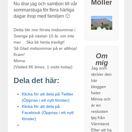
Möller
Nu drar jag och sambon till vår
sommarstuga för flera härliga
dagar ihop med familjen 🙂
Detta blir min första midsommar i
Sverige på nästan 10 år..om inte
mer… Ska bli himla trevligt!
Så Glad midsommar på er allihop!
Om
Kram!
Minna
mig
(Visited 86 times, 1 visits today)
Jag som
skriver den
Dela det här:
här
bloggen
heter
Klicka för att dela på Twitter
Minna och
(Öppnas i ett nytt fönster)
är en
Klicka för att dela på
reslusten
Facebook (Öppnas i ett nytt
tjej från
fönster)
Värmland.
Efter att ha