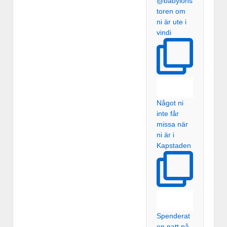
@babylons
toren om
ni är ute i
vindi
Något ni
inte får
missa när
ni är i
Kapstaden
Spenderat
en natt på