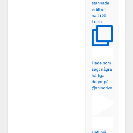
stannade
vi till en
natt i St
Lucia
Hade som
sagt några
härliga
dagar på
@rhinorive
Haft två