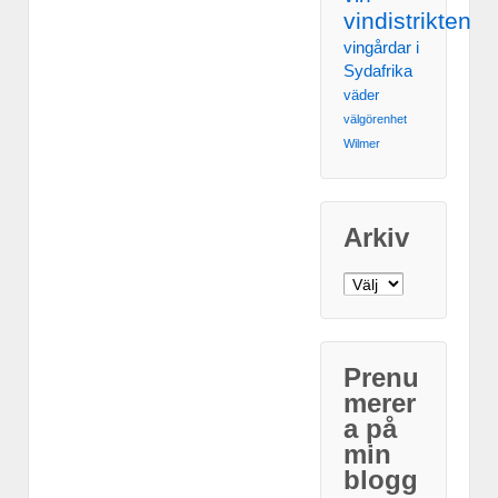
vindistrikten
vingårdar i
Sydafrika
väder
välgörenhet
Wilmer
Arkiv
Arkiv
Prenu
merer
a på
min
blogg