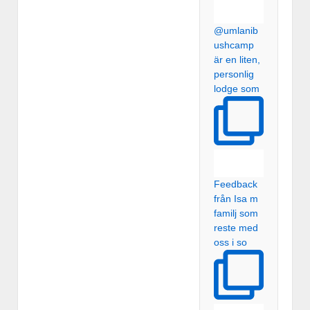
@umlanib
ushcamp
är en liten,
personlig
lodge som
Feedback
från Isa m
familj som
reste med
oss i so