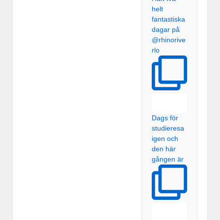
helt
fantastiska
dagar på
@rhinorive
rlo
Dags för
studieresa
igen och
den här
gången är