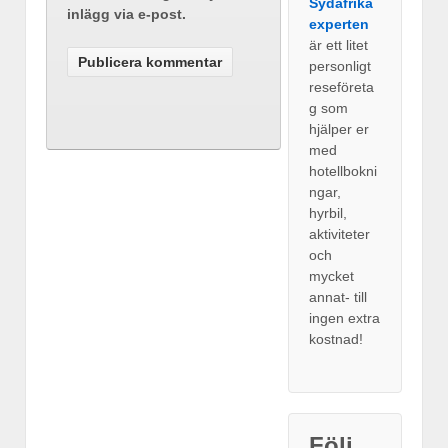
Sydafrika
inlägg via e-post.
experten
är ett litet
personligt
reseföreta
g som
hjälper er
med
hotellbokni
ngar,
hyrbil,
aktiviteter
och
mycket
annat- till
ingen extra
kostnad!
Följ