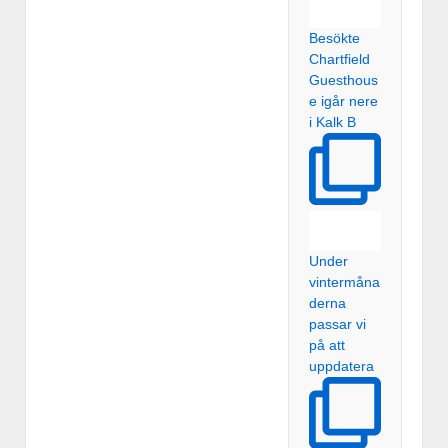
Besökte
Chartfield
Guesthous
e igår nere
i Kalk B
Under
vintermåna
derna
passar vi
på att
uppdatera