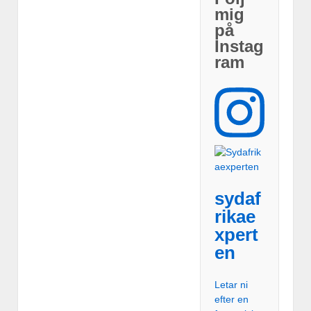
mig
på
Instag
ram
sydaf
rikae
xpert
en
Letar ni
efter en