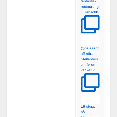
fantastisk
restaurang
i Franschh
@delairegr
aff nära
Stellenbos
ch, är en
vacker vi
Ett stopp
på