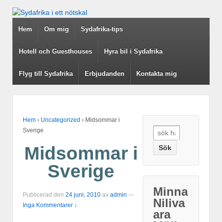
Hem
Om mig
Sydafrika-tips
Hotell och Guesthouses
Hyra bil i Sydafrika
Flyg till Sydafrika
Erbjudanden
Kontakta mig
Hem
›
Uncategorized
›
Midsommar i
Sverige
Search for:
Midsommar i
Sverige
Minna
Publicerad den
24 juni, 2010
av
admin
—
Niliva
Inga Kommentarer ↓
ara