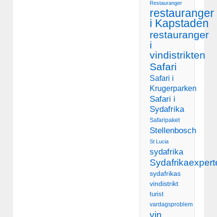
Restauranger
restauranger
i Kapstaden
restauranger
i
vindistrikten
Safari
Safari i
Krugerparken
Safari i
Sydafrika
Safaripaket
Stellenbosch
St Lucia
sydafrika
Sydafrikaexpert
sydafrikas
vindistrikt
turist
vardagsproblem
vin