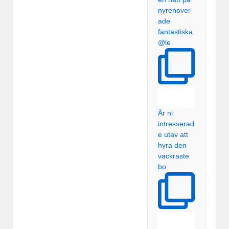
nyrenover
ade
fantastiska
@le
Är ni
intresserad
e utav att
hyra den
vackraste
bo