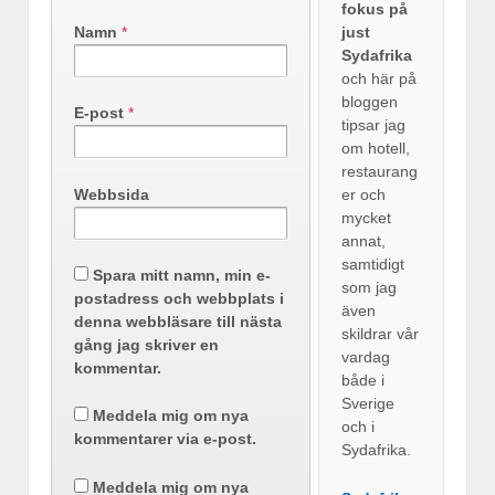
fokus på
Namn
*
just
Sydafrika
och här på
bloggen
E-post
*
tipsar jag
om hotell,
restaurang
Webbsida
er och
mycket
annat,
samtidigt
Spara mitt namn, min e-
som jag
postadress och webbplats i
även
denna webbläsare till nästa
skildrar vår
gång jag skriver en
vardag
kommentar.
både i
Sverige
Meddela mig om nya
och i
kommentarer via e-post.
Sydafrika.
Meddela mig om nya