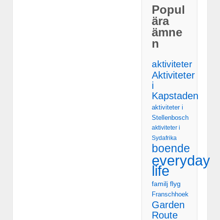
Popul
ära
ämne
n
aktiviteter
Aktiviteter
i
Kapstaden
aktiviteter i
Stellenbosch
aktiviteter i
Sydafrika
boende
everyday
life
familj
flyg
Franschhoek
Garden
Route