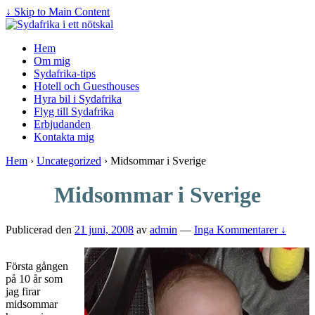
↓ Skip to Main Content
Hem
Om mig
Sydafrika-tips
Hotell och Guesthouses
Hyra bil i Sydafrika
Flyg till Sydafrika
Erbjudanden
Kontakta mig
Hem
›
Uncategorized
›
Midsommar i Sverige
Midsommar i Sverige
Publicerad den
21 juni, 2008
av
admin
—
Inga Kommentarer ↓
Första gången
på 10 år som
jag firar
midsommar