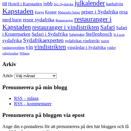
julkalender
jobb
till
Hotell i Kapstaden
kaphalvön
Jul i Sydafrika
Kapstaden
priser i Sydafrika
resa
Kruger
Kenya
Malariafri Safari
restauranger i
resor sydafrika
med barn
Restauranger
Kapstaden
restauranger i vindistrikten
Safari
Safari
Safari i Sydafrika
Stellenbosch
i Krugerparken
Safaripaket
St Lucia
Sydafrikaexperten
sydafrika
sydafrikas vindistrikt
turist
vindistrikten
vin
vingårdar i Sydafrika
väder
vardagsproblem
välgörenhet
Wilmer
Arkiv
Arkiv
Prenumerera på min blogg
RSS – inlägg
RSS – kommentarer
Prenumerera på bloggen via epost
Ange din e-postadress för att prenumerera på den här bloggen och få