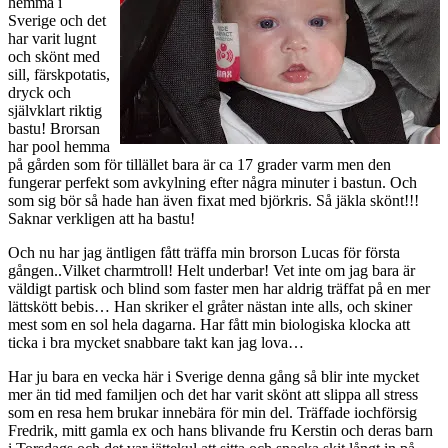
hemma i
Sverige och det
har varit lugnt
och skönt med
sill, färskpotatis,
dryck och
självklart riktig
bastu! Brorsan
har pool hemma
på gården som för tillället bara är ca 17 grader varm men den
fungerar perfekt som avkylning efter några minuter i bastun. Och
som sig bör så hade han även fixat med björkris. Så jäkla skönt!!!
Saknar verkligen att ha bastu!
Och nu har jag äntligen fått träffa min brorson Lucas för första
gången..Vilket charmtroll! Helt underbar! Vet inte om jag bara är
väldigt partisk och blind som faster men har aldrig träffat på en mer
lättskött bebis… Han skriker el gråter nästan inte alls, och skiner
mest som en sol hela dagarna. Har fått min biologiska klocka att
ticka i bra mycket snabbare takt kan jag lova…
Har ju bara en vecka här i Sverige denna gång så blir inte mycket
mer än tid med familjen och det har varit skönt att slippa all stress
som en resa hem brukar innebära för min del. Träffade iochförsig
Fredrik, mitt gamla ex och hans blivande fru Kerstin och deras barn