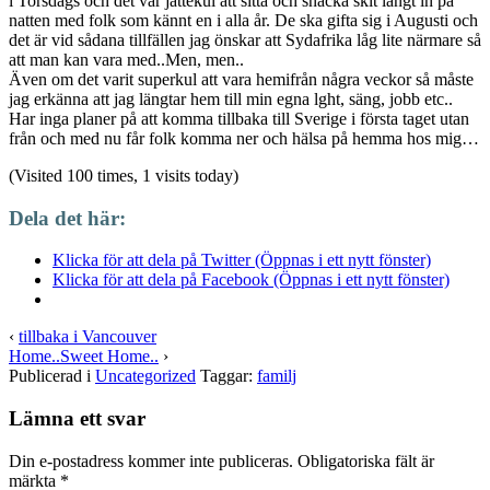
i Torsdags och det var jättekul att sitta och snacka skit långt in på
natten med folk som kännt en i alla år. De ska gifta sig i Augusti och
det är vid sådana tillfällen jag önskar att Sydafrika låg lite närmare så
att man kan vara med..Men, men..
Även om det varit superkul att vara hemifrån några veckor så måste
jag erkänna att jag längtar hem till min egna lght, säng, jobb etc..
Har inga planer på att komma tillbaka till Sverige i första taget utan
från och med nu får folk komma ner och hälsa på hemma hos mig…
(Visited 100 times, 1 visits today)
Dela det här:
Klicka för att dela på Twitter (Öppnas i ett nytt fönster)
Klicka för att dela på Facebook (Öppnas i ett nytt fönster)
‹
tillbaka i Vancouver
Home..Sweet Home..
›
Publicerad i
Uncategorized
Taggar:
familj
Lämna ett svar
Din e-postadress kommer inte publiceras.
Obligatoriska fält är
märkta
*