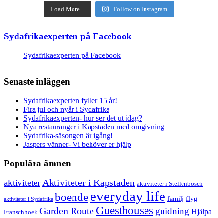
Load More...
Follow on Instagram
Sydafrikaexperten på Facebook
Sydafrikaexperten på Facebook
Senaste inläggen
Sydafrikaexperten fyller 15 år!
Fira jul och nyår i Sydafrika
Sydafrikaexperten- hur ser det ut idag?
Nya restauranger i Kapstaden med omgivning
Sydafrika-säsongen är igång!
Jaspers vänner- Vi behöver er hjälp
Populära ämnen
aktiviteter
Aktiviteter i Kapstaden
aktiviteter i Stellenbosch
everyday life
boende
familj
flyg
aktiviteter i Sydafrika
Guesthouses
Garden Route
guidning
Hjälpa
Franschhoek