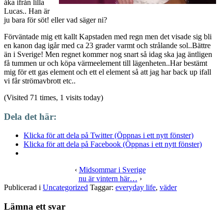
åka ifrån lilla
Lucas.. Han är
ju bara för söt! eller vad säger ni?
Förväntade mig ett kallt Kapstaden med regn men det visade sig bli
en kanon dag igår med ca 23 grader varmt och strålande sol..Bättre
än i Sverige! Men regnet kommer nog snart så idag ska jag äntligen
få tummen ur och köpa värmeelement till lägenheten..Har bestämt
mig för ett gas element och ett el element så att jag har back up ifall
vi får strömavbrott etc..
(Visited 71 times, 1 visits today)
Dela det här:
Klicka för att dela på Twitter (Öppnas i ett nytt fönster)
Klicka för att dela på Facebook (Öppnas i ett nytt fönster)
‹
Midsommar i Sverige
nu är vintern här…
›
Publicerad i
Uncategorized
Taggar:
everyday life
,
väder
Lämna ett svar