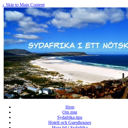
↓ Skip to Main Content
Hem
Om mig
Sydafrika-tips
Hotell och Guesthouses
Hyra bil i Sydafrika